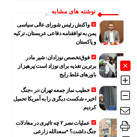
نوشته های مشابه
واکنش رئیس شورای عالی سیاسی
یمن به توافقنامه دفاعی عربستان، ترکیه
و پاکستان
فوق‌تخصص نوزادان: شیر مادر
برترین تغذیه برای نوزاد است/پرهیز از
باورهای غلط رایج
خطیب نماز جمعه تهران:در «جنگ
اخیر» شکست دیگری را به آمریکا تحمیل
کردیم
عملیات نصر ۲ چه تاثیری در معادلات
جنگ داشت؟ *سعدالله زارعی