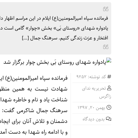
فرمانده سپاه امیرالمومنین(ع) ایلام در این مراسم اظهار
یادواره شهدای «روستای بَی» بخش «چوار» گامی است در جه
افتخار و عزت زندگی کنیم. سرهنگ جمال […]
کد نوشته: 9252
فرمانده سپاه امیرالمومنین(ع) ا
تحریریه ندای
شهادت نیست به همین منظور
زاگرس
شناخت یاد و نام و خاطره شهدایی
بهمن ۲۰, ۱۳۹۷
سرهنگ جمال شاکرمی گفت: برتر
بدون دیدگاه
دشمنان و تلاش آنان برای ایجا
و با ادامه راه شهدا به دست آم