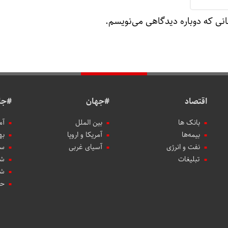
انی که دوباره دیدگاهی می‌نویسم.
اقتصاد
#جهان
#جا
بانک ها
بین الملل
آم
بیمه‌ها
آمریکا و اروپا
به
نفت و انرژی
آسیای غربی
سب
تبلیغات
شه
شه
حو