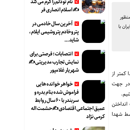
نام تو دلم را گرم می‌کند
✍️ اسلام انصاری فر
منظور
آخرین سال خادمی در
ان با
پتروخادم پتروشیمی ایلام،
شاید …
انتصابات؛ فرصتی برای
نمایش تجارب مدیریتی ✍
شهریار غلامپور
 کمتر از
در جهت
خواهر خوانده هایی
فراموش شده بنام بدره و
نیم.
سربندر با ۶۰ سال روابط
انداختن
عمیق اجتماعی اقتصادی ✍حشمت اله
سط شهدا
کرمی نژاد