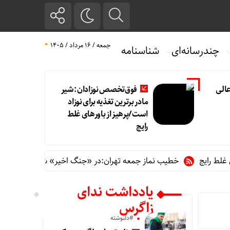
جمعه / ۱۶ مرداد / ۱۴۰۵
چندرسانه‌ای
شناسنامه
الی
فوق‌تخصص نوزادان: شیر
مادر برترین تغذیه برای نوزاد
است/پرهیز از باورهای غلط
رایج
ایج
خطیب نماز جمعه تهران:در «جنگ اخیر» شکست دیگری را به آ
یادداشت ندای
زاگرس
#دلنوشته