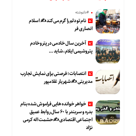
#دلنوشته
نام تو دلم را گرم می‌کند ✍️ اسلام
انصاری فر
آخرین سال خادمی در پتروخادم
پتروشیمی ایلام، شاید …
انتصابات؛ فرصتی برای نمایش تجارب
مدیریتی ✍ شهریار غلامپور
خواهر خوانده هایی فراموش شده بنام
بدره و سربندر با ۶۰ سال روابط عمیق
اجتماعی اقتصادی ✍حشمت اله کرمی
نژاد