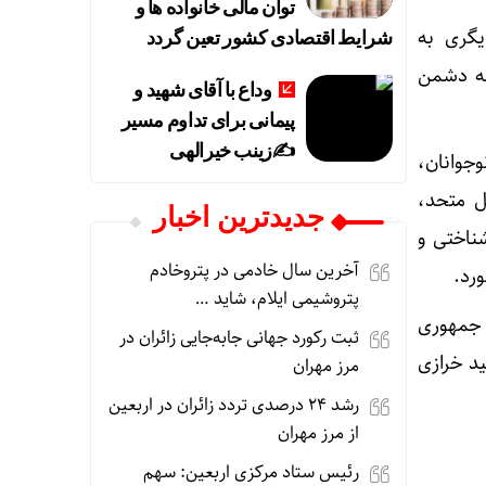
توان مالی خانواده ها و
ن دیگری به
شرایط اقتصادی کشور تعین گردد
نه دشمن
وداع با آقای شهید و
پیمانی برای تداوم مسیر
✍زینب خیرالهی
جوانان،
ل متحد،
جديدترين اخبار
ناختی و
آخرین سال خادمی در پتروخادم
رد.
پتروشیمی ایلام، شاید …
 جمهوری
ثبت رکورد جهانی جابه‌جایی زائران در
 با شهید خرازی
مرز مهران
رشد ۲۴ درصدی تردد زائران در اربعین
از مرز مهران
رئیس ستاد مرکزی اربعین: سهم