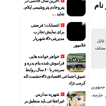
آخرین سال خادمی در
نام
پتروخادم پتروشیمی ایلام،
شاید …
انتصابات؛ فرصتی
برای نمایش تجارب
مدیریتی ✍ شهریار
اوایل
غلامپور
 مختلف
خواهر خوانده هایی
فراموش شده بنام بدره و
سربندر با ۶۰ سال روابط
عمیق اجتماعی اقتصادی ✍حشمت اله
کرمی نژاد
جمهوری
 خارجه،
شهریه مدارس
غیرانتفاعی باید منطبق بر