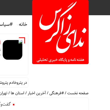
خانه
#سیاس
پ
ش
آخرین سال خادمی در پتروخادم پتروشیمی ایل
صفحه نخست
/
#فرهنگی
/
آخرین اخبار
/
استان ها
/
تهران
گفت‌وگو