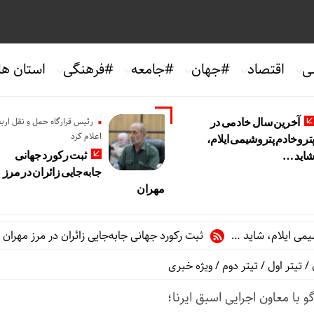
ی
اقتصاد
#جهان
#جامعه
#فرهنگی
استان ها
رئیس قرارگاه حمل و نقل ارب
آخرین سال خادمی در
اعلام کرد
تروخادم پتروشیمی ایلام،
ثبت رکورد جهانی
اید …
جابه‌جایی زائران در مرز
مهران
ام، شاید …
ثبت رکورد جهانی جابه‌جایی زائران در مرز مهران
رشد ۲۴ درصدی ترد
/
تیتر اول
/
تیتر دوم
/
ویژه خبری
 با معاون اجرایی اسبق ایرنا؛