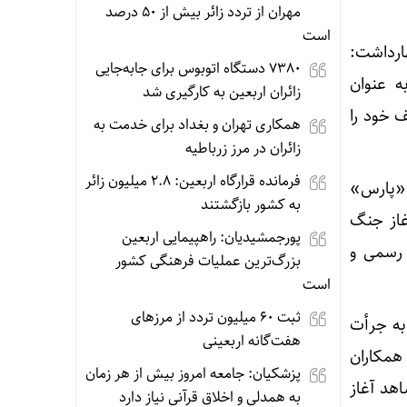
مهران از تردد زائر بیش از ۵۰ درصد
است
ارداشت:
۷۳۸۰ دستگاه اتوبوس برای جابه‌جایی
ه عنوان
زائران اربعین به‌ کارگیری شد
ف خود را
همکاری تهران و بغداد برای خدمت به
زائران در مرز زرباطیه
فرمانده قرارگاه اربعین: ۲.۸ میلیون زائر
 «پارس»
به کشور بازگشتند
غاز جنگ
پورجمشیدیان: راهپیمایی اربعین
 رسمی و
بزرگ‌ترین عملیات فرهنگی کشور
است
ثبت ۶۰ میلیون تردد از مرزهای
به جرأت
هفت‌گانه اربعینی
 همکاران
پزشکیان: جامعه امروز بیش از هر زمان
اهد آغاز
به همدلی و اخلاق قرآنی نیاز دارد