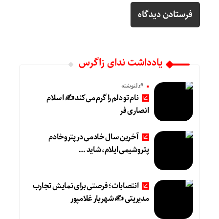
یادداشت ندای زاگرس
#دلنوشته
نام تو دلم را گرم می‌کند ✍️ اسلام
انصاری فر
آخرین سال خادمی در پتروخادم
پتروشیمی ایلام، شاید …
انتصابات؛ فرصتی برای نمایش تجارب
مدیریتی ✍ شهریار غلامپور