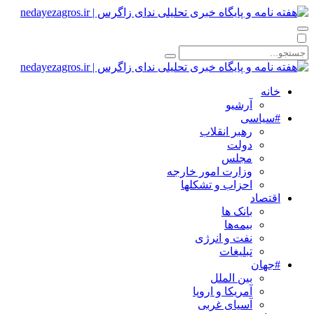
خانه
آرشیو
#سیاسی
رهبر انقلاب
دولت
مجلس
وزارت امور خارجه
احزاب و تشکلها
اقتصاد
بانک ها
بیمه‌ها
نفت و انرژی
تبلیغات
#جهان
بین الملل
آمریکا و اروپا
آسیای غربی