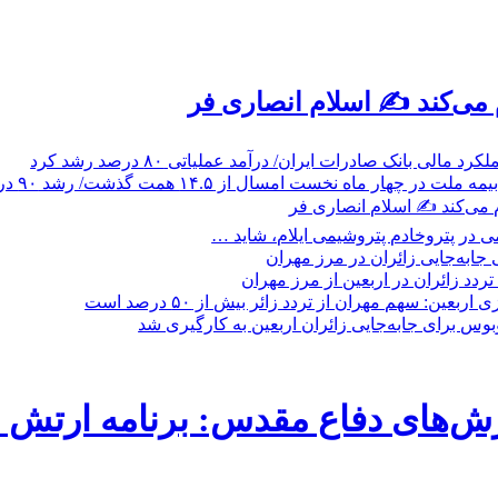
م می‌کند ✍️ اسلام انصاری فر
 مالی بانک صادرات ایران/ درآمد عملیاتی ۸۰ درصد رشد کرد
 ماه نخست امسال از ۱۴.۵ همت گذشت/ رشد ۹۰ درصدی نسبت به مدت مشابه سال گذشته
م می‌کند ✍️ اسلام انصاری فر
 در پتروخادم پتروشیمی ایلام، شاید …
جابه‌جایی زائران در مرز مهران
بعین: سهم مهران از تردد زائر بیش از ۵۰ درصد است
ش‌های دفاع مقدس: برنامه ارتش م