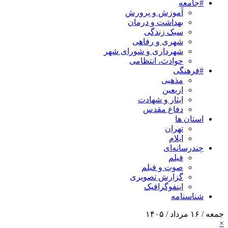
#جامعه
آموزش و پرورش
بهداشت و درمان
سبک زندگی
شهری و رفاهی
شهرداری و شورای شهر
حوادث، انتظامی
#فرهنگی
مذهبی
اربعین
ایثار و شهادت
دفاع مقدس
استان ها
تهران
ایلام
چندرسانه‌ای
فیلم
صوت و فیلم
گزارش تصویری
اینفوگرافیک
شناسنامه
جمعه / ۱۶ مرداد / ۱۴۰۵
×