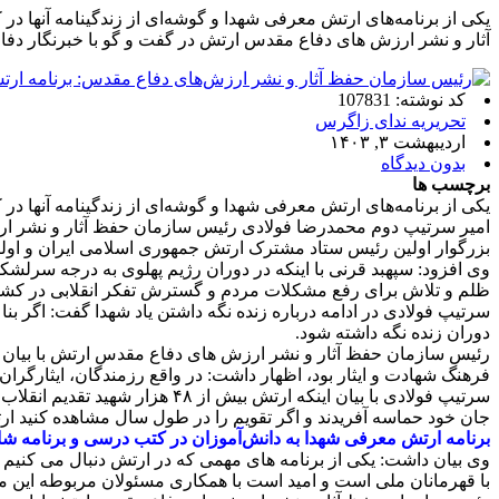
یکی از برنامه‌های ارتش معرفی شهدا و گوشه‌ای از زندگینامه آنها
آثار و نشر ارزش های دفاع مقدس ارتش در گفت و گو با خبرنگار دفا
کد نوشته: 107831
تحریریه ندای زاگرس
اردیبهشت ۳, ۱۴۰۳
بدون دیدگاه
برچسب ها
یکی از برنامه‌های ارتش معرفی شهدا و گوشه‌ای از زندگینامه آنها د
امیر سرتیپ دوم محمدرضا فولادی رئیس سازمان حفظ آثار و نشر ارز
بزرگوار اولین رئیس ستاد مشترک ارتش جمهوری اسلامی ایران و اولی
وی افزود: سپهبد قرنی با اینکه در دوران رژیم پهلوی به درجه سرلشک
ظلم و تلاش برای رفع مشکلات مردم و گسترش تفکر انقلابی در کشور
سرتیپ فولادی در ادامه درباره زنده نگه داشتن یاد شهدا گفت: اگر بن
دوران زنده نگه داشته شود.
رئیس سازمان حفظ آثار و نشر ارزش های دفاع مقدس ارتش با بیان اینکه
فرهنگ شهادت و ایثار بود، اظهار داشت: در واقع رزمندگان، ایثارگران 
سرتیپ فولادی با بیان اینکه ارت
جان خود حماسه آفریدند و اگر تقویم را در طول سال مشاهده کنید ار
برنامه ارتش معرفی شهدا به دانش‌آموزان در کتب درسی و برنامه ش
وی بیان داشت: یکی از برنامه های مهمی که در ارتش دنبال می کنیم
با قهرمانان ملی است و امید است با همکاری مسئولان مربوطه این مهم