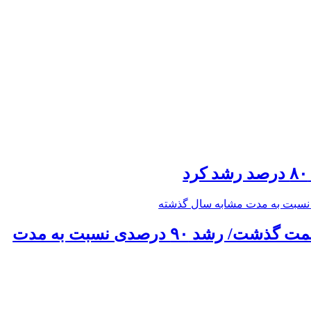
حق بیمه تولیدی بیمه ملت در چهار ماه نخست امسال از ۱۴.۵ همت گذشت/ رشد ۹۰ درصدی نسبت به مدت