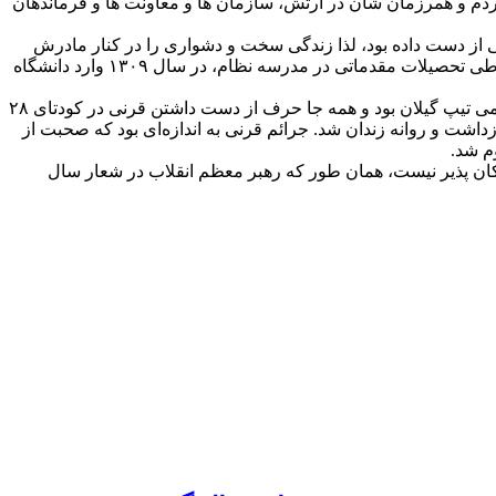
مردم و همرزمان شان در ارتش، سازمان ها و معاونت ها و فرماندهان
حمدولی قرنی در سال ۱۲۹۲ در تهران به دنیا آمد و به‌دلیل اینکه پدرش را که یکی از مدیران مخابرات بود در سن ۱۰ سالگی از دست داده بود، لذا زندگی سخت و دشواری را در کنار مادرش
سپری کرد. وی بعد از گذراندن دوران ابتدایی تحصیل، در دوران متوسطه وارد مدرسه نظام که مربوط به افراد ارتشی بود، شد. قرنی بعد از طی تحصیلات مقدماتی در مدرسه نظام، در سال ۱۳۰۹ وارد دانشگاه
یکی از اقداماتی که قرنی را در آن دوران سر زبان‌ها انداخته بود، نقش داشتن در کودتای ۲۸ مرداد ۱۳۳۲ بود. قرنی در آن دوران فرمانده نظامی تیپ گیلان بود و همه جا حرف از دست داشتن قرنی در کودتای ۲۸
 ارتش بود، بازداشت و روانه زندان شد. جرائم قرنی به اندازه‌ای بود که صحبت از
م شد.
ان پذیر نیست، همان طور که رهبر معظم انقلاب در شعار سال