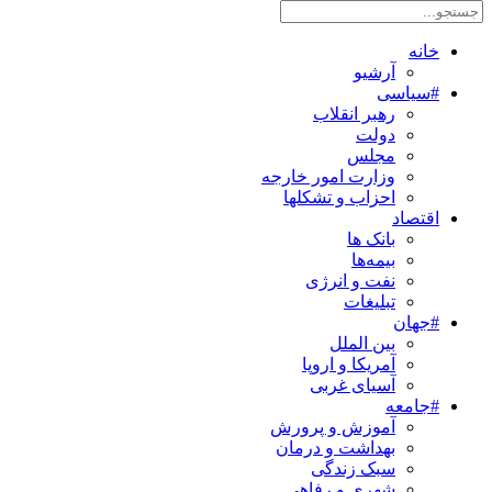
خانه
آرشیو
#سیاسی
رهبر انقلاب
دولت
مجلس
وزارت امور خارجه
احزاب و تشکلها
اقتصاد
بانک ها
بیمه‌ها
نفت و انرژی
تبلیغات
#جهان
بین الملل
آمریکا و اروپا
آسیای غربی
#جامعه
آموزش و پرورش
بهداشت و درمان
سبک زندگی
شهری و رفاهی