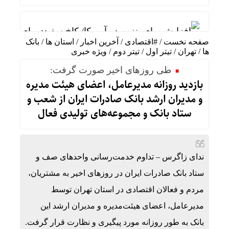
افزایش بهای بنزین در آمریکا/ کاخ سفید: برای کاه
صفحه نخست
/
#اقتصادی
/
آخرین اخبار
/
استان ها
/
بانک
واکنش رئیس شورای عالی سیاسی یمن به توافقنامه 
ها
/
تهران
/
تیتر اول
/
تیتر دوم
/
ویژه خبری
طی روزهای اخیر صورت گرفت:
فوق‌تخصص نوزادان: شیر مادر برترین تغذیه برای نو
بازدید روزانه مدیرعامل، اعضای هیئت مدیره
خطیب نماز جمعه تهران:در «جنگ اخیر» شکست دیگری
و مدیران ارشد بانک صادرات ایران از شعب و
ستاد بانک و مجموعه‌های تولیدی فعال
عملیات نصر ۲ چه تاثیری در معادلات جنگ داشت؟ *سعدالله زارعی
تنگی انگشتر و کفش در گرما؛ واکنش طبیعی بدن ی
بورس تهران چگونه از ریزش به رکوردشکنی تغییر م
ندای زاگرس – تداوم خدمت‌رسانی واحد‌های صف و
ستاد بانک صادرات ایران در روزهای اخیر به مشتریان،
رضایی: یک درصد بودجه فوتبال را به والیبال نشسته 
مردم و فعالان اقتصادی در استان تهران توسط
مدیرعامل، اعضای هیئت‌مدیره و مدیران ارشد این
بانک به طور روزانه مورد پیگیری و نظارت قرار گرفت.