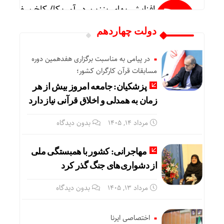
افزایش بهای بنزین در آمریکا/ کاخ سفید: 
دولت چهاردهم
واکنش رئیس شورای عالی سیاسی یمن به تواف
در پیامی به مناسبت برگزاری هفدهمین دوره
مسابقات قرآن کارگران کشور؛
پزشکیان: جامعه امروز بیش از هر
فوق‌تخصص نوزادان: شیر مادر برترین تغذیه ب
زمان به همدلی و اخلاق قرآنی نیاز دارد
مرداد ۱۴, ۱۴۰۵
بدون دیدگاه
خطیب نماز جمعه تهران:در «جنگ اخیر» شکس
مهاجرانی: کشور با همبستگی ملی
از دشواری‌های جنگ گذر کرد
عملیات نصر ۲ چه تاثیری در معادلات جنگ داشت؟ *سعدالله زارعی
مرداد ۱۳, ۱۴۰۵
بدون دیدگاه
تنگی انگشتر و کفش در گرما؛ واکنش طبیعی
اختصاصی ایرنا