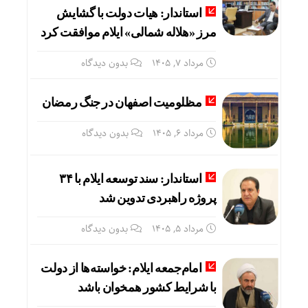
استاندار: هیات دولت با گشایش
بورس تهران چگونه از ریزش به رکوردشکنی تغ
مرز «هلاله شمالی» ایلام موافقت کرد
مرداد ۷, ۱۴۰۵
بدون دیدگاه
رضایی: یک درصد بودجه فوتبال را به والیبال
مظلومیت اصفهان در جنگ رمضان
مرداد ۶, ۱۴۰۵
بدون دیدگاه
استاندار: سند توسعه ایلام با ۳۴
پروژه راهبردی تدوین شد
مرداد ۵, ۱۴۰۵
بدون دیدگاه
امام‌جمعه ایلام: خواسته‌ها از دولت
با شرایط کشور همخوان باشد