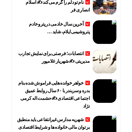
نام تو دلم را گرم می‌کند ✍️ اسلام
انصاری فر
آخرین سال خادمی در پتروخادم
پتروشیمی ایلام، شاید …
انتصابات؛ فرصتی برای نمایش تجارب
مدیریتی ✍ شهریار غلامپور
خواهر خوانده هایی فراموش شده بنام
بدره و سربندر با ۶۰ سال روابط عمیق
اجتماعی اقتصادی ✍حشمت اله کرمی
نژاد
شهریه مدارس غیرانتفاعی باید منطبق
بر توان مالی خانواده ها و شرایط اقتصادی