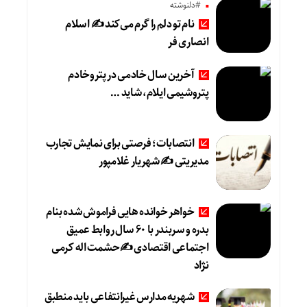
#دلنوشته
نام تو دلم را گرم می‌کند ✍️ اسلام
انصاری فر
آخرین سال خادمی در پتروخادم
پتروشیمی ایلام، شاید …
انتصابات؛ فرصتی برای نمایش تجارب
مدیریتی ✍ شهریار غلامپور
خواهر خوانده هایی فراموش شده بنام
بدره و سربندر با ۶۰ سال روابط عمیق
اجتماعی اقتصادی ✍حشمت اله کرمی
نژاد
شهریه مدارس غیرانتفاعی باید منطبق