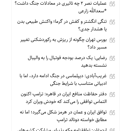
عملیات نصر ۲ چه تاثیری در معادلات جنگ داشت؟
*سعدالله زارعی
تنگی انگشتر و کفش در گرما؛ واکنش طبیعی بدن
یا هشدار جدی؟
بورس تهران چگونه از ریزش به رکوردشکنی تغییر
مسیر داد؟
رضایی: یک درصد بودجه فوتبال را به والیبال
نشسته بدهید
غریب‌آبادی: دیپلماسی در جنگ ادامه دارد، اما با
ادبیاتی متناسب با شرایط جنگی
دفتر حفاظت منافع ایران در قاهره: ترامپ اکنون
التماس توافقی را می‌کند که خودش ویران کرد
توافق ایران و عمان در هرمز شکل می‌گیرد؛ اما نه
مطابق خواسته دونالد ترامپ
اردوغان: توافقنامه مکه پذیرای مشارکت کشورهای