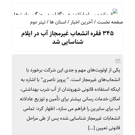
فرمانده سپاه ایلام: خبرنگاران در جنگ روایت‌ها نقش تع
صفحه نخست
/
آخرین اخبار
/
استان ها
/
تیتر دوم
افزایش بهای بنزین در آمریکا/ کاخ سفید: برای کاه
۳۴۵ فقره انشعاب غیرمجاز آب در ایلام
واکنش رئیس شورای عالی سیاسی یمن به توافقنامه دف
شناسایی شد
فوق‌تخصص نوزادان: شیر مادر برترین تغذیه برای نوزاد
خطیب نماز جمعه تهران:در «جنگ اخیر» شکست دیگری 
یکی از اولویت‌های مهم و جدی این شرکت برخورد با
عملیات نصر ۲ چه تاثیری در معادلات جنگ داشت؟ *سعدالله زارعی
انشعاب‌های غیرمجاز است. ” پرویز ناصری” با اشاره به
تنگی انگشتر و کفش در گرما؛ واکنش طبیعی بدن یا 
اینکه استفاده قانونی شهروندان از آب شرب بهداشتی،
بورس تهران چگونه از ریزش به رکوردشکنی تغییر مسیر
امکان خدمات رسانی بیشتر برای تأمین و توزیع عادلانه
آب برای سایرین را فراهم می سازد، اظهار کرد: تمامی
انشعابات غیرمجاز شناسایی شده پس از طی مراحل
قانونی تعیین […]