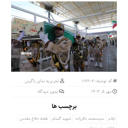
کد نوشته: 116607
تحریریه ندای زاگرس
مهر ۵, ۱۴۰۳
بدون دیدگاه
برچسب ها
ایلام
سیدمحمد باقرزاده
شهید گمنام
هفته دفاع مقدس