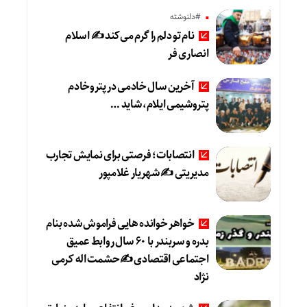
#دلنوشته
نام تو دلم را گرم می‌کند ✍️ اسلام
انصاری فر
آخرین سال خادمی در پتروخادم
پتروشیمی ایلام، شاید …
انتصابات؛ فرصتی برای نمایش تجارب
مدیریتی ✍ شهریار غلامپور
خواهر خوانده هایی فراموش شده بنام
بدره و سربندر با ۶۰ سال روابط عمیق
اجتماعی اقتصادی ✍حشمت اله کرمی
نژاد