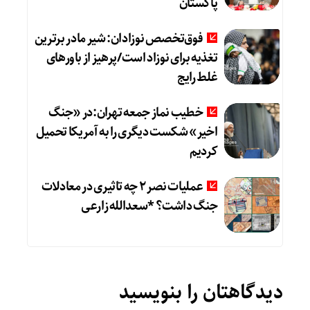
پاکستان
فوق‌تخصص نوزادان: شیر مادر برترین
تغذیه برای نوزاد است/پرهیز از باورهای
غلط رایج
خطیب نماز جمعه تهران:در «جنگ
اخیر» شکست دیگری را به آمریکا تحمیل
کردیم
عملیات نصر ۲ چه تاثیری در معادلات
جنگ داشت؟ *سعدالله زارعی
دیدگاهتان را بنویسید