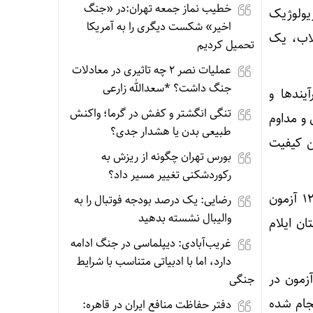
خطیب نماز جمعه تهران:در «جنگ
یولوژیک
اخیر» شکست دیگری را به آمریکا
لاب، یک
تحمیل کردیم
عملیات نصر ۲ چه تاثیری در معادلات
جنگ داشت؟ *سعدالله زارعی
یندها و
تنگی انگشتر و کفش در گرما؛ واکنش
و مداوم
طبیعی بدن یا هشدار جدی؟
ن کیفیت
بورس تهران چگونه از ریزش به
رکوردشکنی تغییر مسیر داد؟
مدیرعامل شرکت آب و فاضلاب ایلام یادآور شد: از ابتدای سال جاری تا کنون ۲۶۵ هزار و ۱۲۷ آزمون
رضایی: یک درصد بودجه فوتبال را به
والیبال نشسته بدهید
ن ایلام
غریب‌آبادی: دیپلماسی در جنگ ادامه
دارد، اما با ادبیاتی متناسب با شرایط
ای انجام شده در بخش آبفا ۲۹ هزار و ۵۱۶ مورد آزمون در
جنگی
 انجام شده
دفتر حفاظت منافع ایران در قاهره: