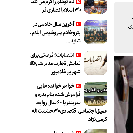
نام تو دلم را گرم می‌کند
✍️ اسلام انصاری فر
آخرین سال خادمی در
یک
پتروخادم پتروشیمی ایلام،
شاید …
انتصابات؛ فرصتی برای
نمایش تجارب مدیریتی ✍
شهریار غلامپور
خواهر خوانده هایی
فراموش شده بنام بدره و
سربندر با ۶۰ سال روابط
عمیق اجتماعی اقتصادی ✍حشمت اله
کرمی نژاد