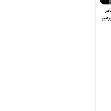
در
رهیز