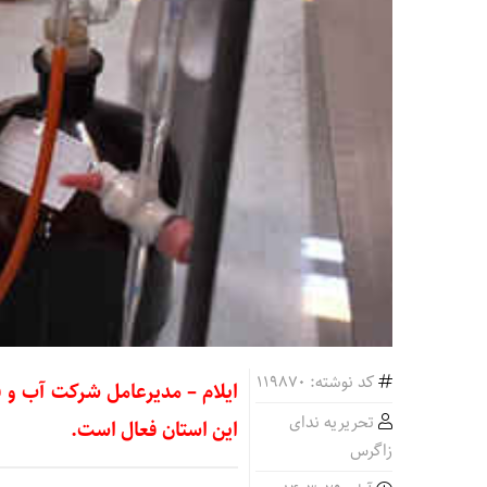
کد نوشته: 119870
تحریریه ندای
این استان فعال است.
زاگرس