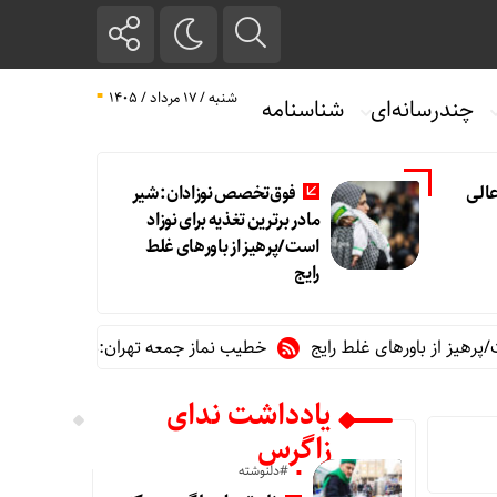
شنبه / ۱۷ مرداد / ۱۴۰۵
چندرسانه‌ای
شناسنامه
الی
فوق‌تخصص نوزادان: شیر
مادر برترین تغذیه برای نوزاد
است/پرهیز از باورهای غلط
رایج
باورهای غلط رایج
خطیب نماز جمعه تهران:در «جنگ اخیر» شکست د
یادداشت ندای
زاگرس
#دلنوشته