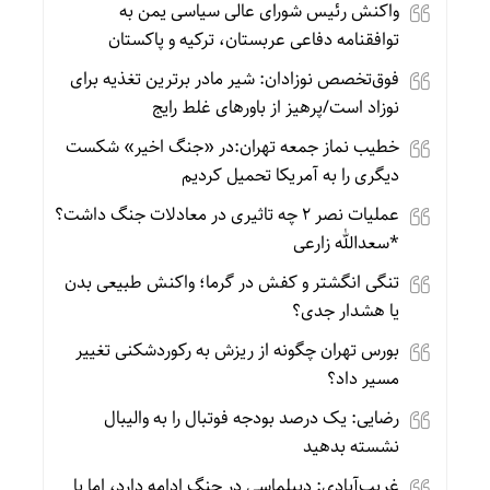
واکنش رئیس شورای عالی سیاسی یمن به
توافقنامه دفاعی عربستان، ترکیه و پاکستان
فوق‌تخصص نوزادان: شیر مادر برترین تغذیه برای
نوزاد است/پرهیز از باورهای غلط رایج
خطیب نماز جمعه تهران:در «جنگ اخیر» شکست
دیگری را به آمریکا تحمیل کردیم
عملیات نصر ۲ چه تاثیری در معادلات جنگ داشت؟
*سعدالله زارعی
تنگی انگشتر و کفش در گرما؛ واکنش طبیعی بدن
یا هشدار جدی؟
بورس تهران چگونه از ریزش به رکوردشکنی تغییر
مسیر داد؟
رضایی: یک درصد بودجه فوتبال را به والیبال
نشسته بدهید
غریب‌آبادی: دیپلماسی در جنگ ادامه دارد، اما با