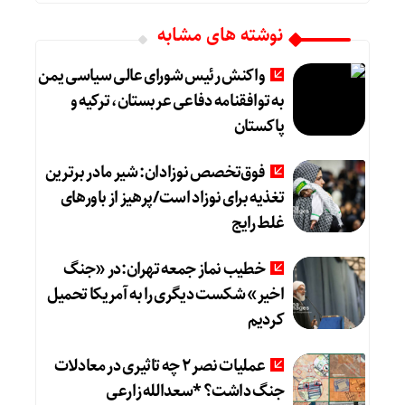
نوشته های مشابه
واکنش رئیس شورای عالی سیاسی یمن
به توافقنامه دفاعی عربستان، ترکیه و
پاکستان
فوق‌تخصص نوزادان: شیر مادر برترین
تغذیه برای نوزاد است/پرهیز از باورهای
غلط رایج
خطیب نماز جمعه تهران:در «جنگ
اخیر» شکست دیگری را به آمریکا تحمیل
کردیم
عملیات نصر ۲ چه تاثیری در معادلات
جنگ داشت؟ *سعدالله زارعی