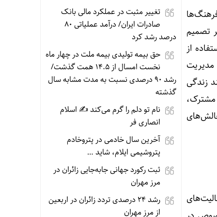
تغییر مثبت در عملکرد مالی بانک
رهنگ‌ها
صادرات ایران/ درآمد عملیاتی ۸۰
ر تصمیم
درصد رشد کرد
تفاده از
حق بیمه تولیدی بیمه ملت در چهار ماه
 مدیریت
نخست امسال از ۱۴.۵ همت گذشت/
رشد ۹۰ درصدی نسبت به مدت مشابه سال
د زندگی
گذشته
 مشترک،
نام تو دلم را گرم می‌کند ✍️ اسلام
الش‌های
انصاری فر
آخرین سال خادمی در پتروخادم
پتروشیمی ایلام، شاید …
ثبت رکورد جهانی جابه‌جایی زائران در
مرز مهران
لیت‌های
رشد ۲۴ درصدی تردد زائران در اربعین
از مرز مهران
خصوص در