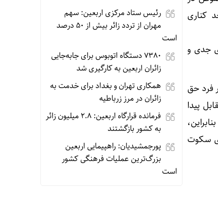
رئیس ستاد مرکزی اربعین: سهم
د کناری
مهران از تردد زائر بیش از ۵۰ درصد
است
ی جدی و
۷۳۸۰ دستگاه اتوبوس برای جابه‌جایی
زائران اربعین به‌ کارگیری شد
همکاری تهران و بغداد برای خدمت به
ر فرد حق
زائران در مرز زرباطیه
ابل پیدا
فرمانده قرارگاه اربعین: ۲.۸ میلیون زائر
ابراین،
به کشور بازگشتند
ای سکوت
پورجمشیدیان: راهپیمایی اربعین
بزرگ‌ترین عملیات فرهنگی کشور
است