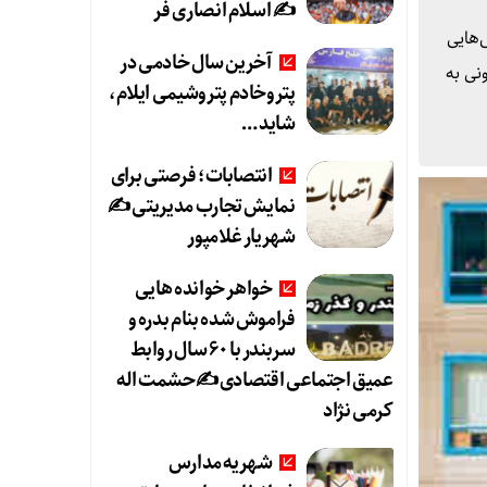
✍️ اسلام انصاری فر
‌هایی
آخرین سال خادمی در
نی به
پتروخادم پتروشیمی ایلام،
شاید …
انتصابات؛ فرصتی برای
نمایش تجارب مدیریتی ✍
شهریار غلامپور
خواهر خوانده هایی
فراموش شده بنام بدره و
سربندر با ۶۰ سال روابط
عمیق اجتماعی اقتصادی ✍حشمت اله
کرمی نژاد
شهریه مدارس