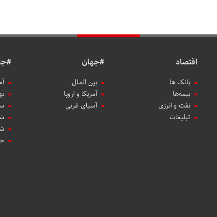
اقتصاد
#جهان
#جا
بانک ها
بین الملل
آم
بیمه‌ها
آمریکا و اروپا
به
نفت و انرژی
آسیای غربی
سب
تبلیغات
شه
شه
حو