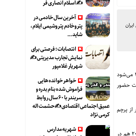
✍️ اسلام انصاری فر
آخرین سال خادمی در
ایران
پتروخادم پتروشیمی ایلام،
شاید …
انتصابات؛ فرصتی برای
نمایش تجارب مدیریتی ✍
شهریار غلامپور
تیم ملی فوتبال ایران در شرایطی آماده حضور در جام جهانی ۲۰۲۶ می‌شود
خواهر خوانده هایی
عیت حضور
فراموش شده بنام بدره و
سربندر با ۶۰ سال روابط
عمیق اجتماعی اقتصادی ✍حشمت اله
یر از پرچم
کرمی نژاد
شهریه مدارس
نشریه اتلتیک آمریکا امروز گزارش داد که فیفا قصد دارد مانند بازی‌های قطر، در جام جهانی ۲۰۲۶ هم در