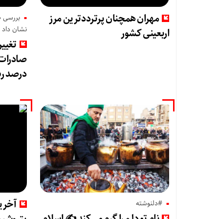
مهران همچنان پرترددترین مرز
نشان داد
اربعینی کشور
تغییر
درصد رش
آخری
#دلنوشته
نام تو دلم را گرم می‌کند ✍️ اسلام