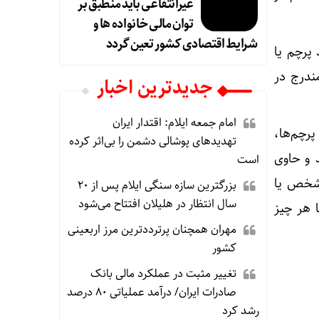
غیرانتفاعی باید منطبق بر
توان مالی خانواده ها و
شرایط اقتصادی کشور تعین گردد
 می‌دهد پرچم یا
ندرج در
جديدترين اخبار
امام جمعه ایلام: اقتدار ایران
پرچم‌ها،
تهدیدهای پوشالی دشمن را بی‌اثر کرده
 و حاوی
است
 شخص یا
بزرگترین سازه سنگی ایلام پس از ۲۰
سال انتظار در هلیلان افتتاح می‌شود
 هر چیز
مهران همچنان پرترددترین مرز اربعینی
کشور
تغییر مثبت در عملکرد مالی بانک
صادرات ایران/ درآمد عملیاتی ۸۰ درصد
رشد کرد