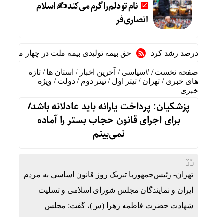
نام تو دلم را گرم می‌کند ✍️ اسلام
انصاری فر
حق بیمه تولیدی بیمه ملت در چهار ماه نخست امسال از ۱۴.۵ همت گذشت/ رشد ۹۰ درصدی نسبت به مدت مشاب
صفحه نخست
/
#سیاسی
/
آخرین اخبار
/
استان ها
/
تازه
های خبری
/
تهران
/
تیتر اول
/
تیتر دوم
/
دولت
/
ویژه
خبری
پزشکیان: پرداخت یارانه باید عادلانه باشد/
برای اجرای قانون حجاب بستر را آماده
نمی‌بینم
تهران- رئیس‌جمهوربا تبریک روز قانون اساسی به مردم
ایران و نمایندگان مجلس شورای اسلامی و تسلیت
شهادت حضرت فاطمه زهرا (س)، گفت: مجلس