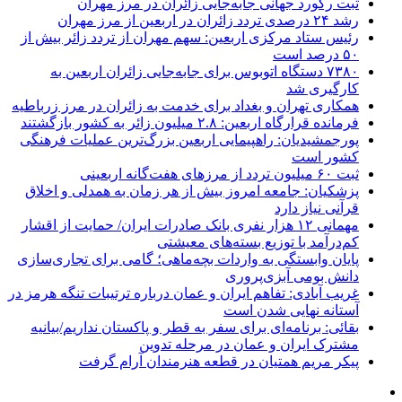
ثبت رکورد جهانی جابه‌جایی زائران در مرز مهران
رشد ۲۴ درصدی تردد زائران در اربعین از مرز مهران
رئیس ستاد مرکزی اربعین: سهم مهران از تردد زائر بیش از
۵۰ درصد است
۷۳۸۰ دستگاه اتوبوس برای جابه‌جایی زائران اربعین به‌
کارگیری شد
همکاری تهران و بغداد برای خدمت به زائران در مرز زرباطیه
فرمانده قرارگاه اربعین: ۲.۸ میلیون زائر به کشور بازگشتند
پورجمشیدیان: راهپیمایی اربعین بزرگ‌ترین عملیات فرهنگی
کشور است
ثبت ۶۰ میلیون تردد از مرزهای هفت‌گانه اربعینی
پزشکیان: جامعه امروز بیش از هر زمان به همدلی و اخلاق
قرآنی نیاز دارد
مهمانی ۱۲ هزار نفری بانک صادرات ایران/ حمایت از اقشار
کم‌درآمد با توزیع بسته‌های معیشتی
پایان وابستگی به واردات بچه‌ماهی؛ گامی برای تجاری‌سازی
دانش بومی آبزی‌پروری
غریب آبادی: تفاهم ایران و عمان درباره ترتیبات تنگه هرمز در
آستانه نهایی شدن است
بقائی: برنامه‌ای برای سفر به قطر و پاکستان نداریم/بیانیه
مشترک ایران و عمان در مرحله تدوین
پیکر مریم همتیان در قطعه هنرمندان آرام گرفت