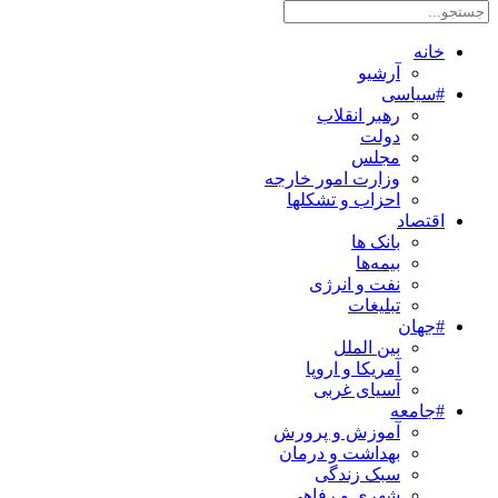
خانه
آرشیو
#سیاسی
رهبر انقلاب
دولت
مجلس
وزارت امور خارجه
احزاب و تشکلها
اقتصاد
بانک ها
بیمه‌ها
نفت و انرژی
تبلیغات
#جهان
بین الملل
آمریکا و اروپا
آسیای غربی
#جامعه
آموزش و پرورش
بهداشت و درمان
سبک زندگی
شهری و رفاهی