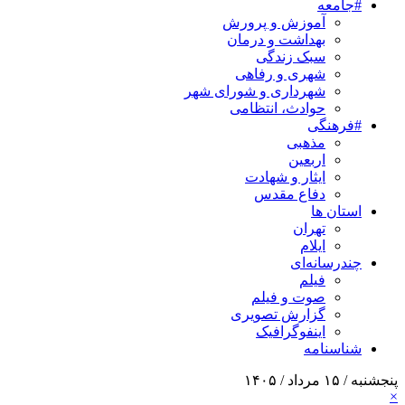
#جامعه
آموزش و پرورش
بهداشت و درمان
سبک زندگی
شهری و رفاهی
شهرداری و شورای شهر
حوادث، انتظامی
#فرهنگی
مذهبی
اربعین
ایثار و شهادت
دفاع مقدس
استان ها
تهران
ایلام
چندرسانه‌ای
فیلم
صوت و فیلم
گزارش تصویری
اینفوگرافیک
شناسنامه
پنجشنبه / ۱۵ مرداد / ۱۴۰۵
×