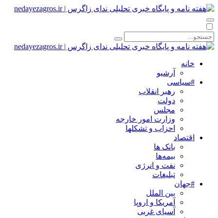
خانه
آرشیو
#سیاسی
رهبر انقلاب
دولت
مجلس
وزارت امور خارجه
احزاب و تشکلها
اقتصاد
بانک ها
بیمه‌ها
نفت و انرژی
تبلیغات
#جهان
بین الملل
آمریکا و اروپا
آسیای غربی