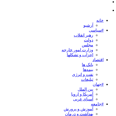
خانه
آرشیو
#سیاسی
رهبر انقلاب
دولت
مجلس
وزارت امور خارجه
احزاب و تشکلها
اقتصاد
بانک ها
بیمه‌ها
نفت و انرژی
تبلیغات
#جهان
بین الملل
آمریکا و اروپا
آسیای غربی
#جامعه
آموزش و پرورش
بهداشت و درمان