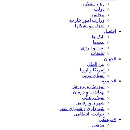
رهبر انقلاب
دولت
مجلس
وزارت امور خارجه
احزاب و تشکلها
اقتصاد
بانک ها
بیمه‌ها
نفت و انرژی
تبلیغات
#جهان
بین الملل
آمریکا و اروپا
آسیای غربی
#جامعه
آموزش و پرورش
بهداشت و درمان
سبک زندگی
شهری و رفاهی
شهرداری و شورای شهر
حوادث، انتظامی
#فرهنگی
مذهبی