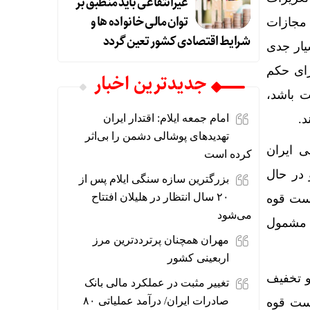
غیرانتفاعی باید منطبق بر
توان مالی خانواده ها و
 مجازات
شرایط اقتصادی کشور تعین گردد
یار جدی
رای حکم
جديدترين اخبار
ت باشد،
د.
امام جمعه ایلام: اقتدار ایران
تهدیدهای پوشالی دشمن را بی‌اثر
هوری اسلامی ایران
کرده است
 در حال
بزرگترین سازه سنگی ایلام پس از
۲۰ سال انتظار در هلیلان افتتاح
است قوه
می‌شود
 مشمول
مهران همچنان پرترددترین مرز
اربعینی کشور
 که استحقاق عفو و تخفیف
تغییر مثبت در عملکرد مالی بانک
صادرات ایران/ درآمد عملیاتی ۸۰
است قوه