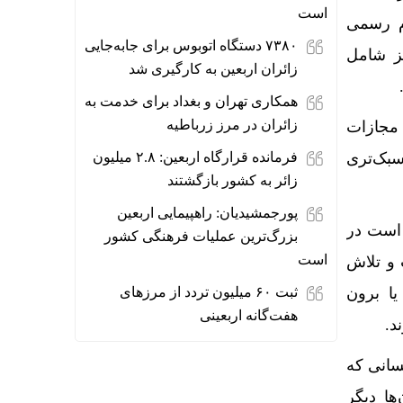
است
 پس از اعلام رسمی
۷۳۸۰ دستگاه اتوبوس برای جابه‌جایی
 و پرونده آنها بایگانی می‌شود و ۹۵۷ نفر نیز شامل
زائران اربعین به‌ کارگیری شد
همکاری تهران و بغداد برای خدمت به
زائران در مرز زرباطیه
‌اند، مجازات
سبک‌تری
فرمانده قرارگاه اربعین: ۲.۸ میلیون
زائر به کشور بازگشتند
پورجمشیدیان: راهپیمایی اربعین
 است در
بزرگ‌ترین عملیات فرهنگی کشور
است
و تلاش
یا برون
ثبت ۶۰ میلیون تردد از مرزهای
هفت‌گانه اربعینی
د.
سانی که
ها دیگر