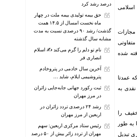
درصد رشد کرد
اسلامی
حق بیمه تولیدی بیمه ملت در چهار
ماه نخست امسال از ۱۴.۵ همت
گذشت/ رشد ۹۰ درصدی نسبت به مدت
و و تخفیف مجازات
مشابه سال گذشته
 متفاوتی
نام تو دلم را گرم می‌کند ✍️ اسلام
فته شده
انصاری فر
آخرین سال خادمی در پتروخادم
پتروشیمی ایلام، شاید …
 که عمدتا
ثبت رکورد جهانی جابه‌جایی زائران
نقدی به
در مرز مهران
رشد ۲۴ درصدی تردد زائران در
رایط عفو و تخفیف را
اربعین از مرز مهران
یا به طور
رئیس ستاد مرکزی اربعین: سهم
مهران از تردد زائر بیش از ۵۰ درصد
ی تبدیل