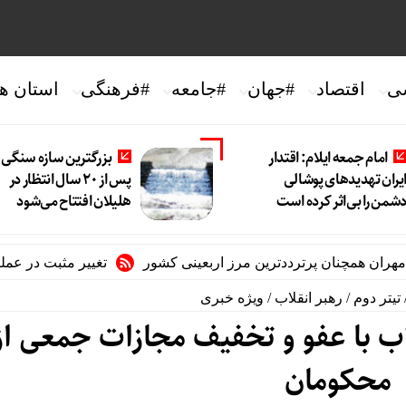
ی
اقتصاد
#جهان
#جامعه
#فرهنگی
استان ها
امام جمعه ایلام: اقتدار
بزرگترین سازه سنگی ا
یران تهدیدهای پوشالی
پس از ۲۰ سال انتظار در
شمن را بی‌اثر کرده است
هلیلان افتتاح می‌شود
مچنان پرترددترین مرز اربعینی کشور
تغییر مثبت در عملکرد مالی بانک
تیتر دوم
/
رهبر انقلاب
/
ویژه خبری
ب با عفو و تخفیف مجازات جمعی از
محکومان