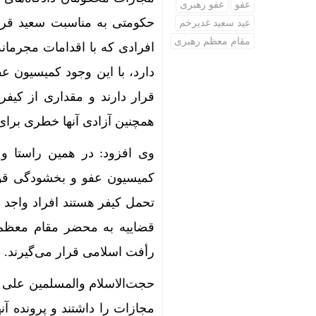
عفو
عفو رهبری
حکومتی به مناسبت سعید قربا
عید سعید غدیرخم
مقام ‌معظم رهبری
افرادی که با اقدامات مجرمانه
دارد، با این وجود کمیسیون ع
قرار دارند و مقداری از کیف
همچنین آزادی آنها خطری برای 
کمیسیون عفو و بخشودگی قوه
تحمل کیفر هستند افراد واجد ش
قضاییه به محضر مقام معظم 
رأفت اسلامی قرار می‌گیرند.
مجازات را داشتند و پرونده آ