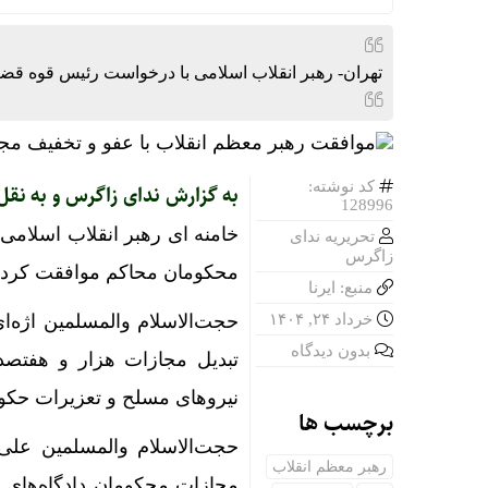
تهران- رهبر انقلاب اسلامی با درخواست رئیس قوه قض
کد نوشته:
به گزارش ندای زاگرس و به نقل
128996
خامنه ای رهبر انقلاب اسلامی
تحریریه ندای
زاگرس
محکومان محاکم موافقت کردن
منبع: ایرنا
خرداد ۲۴, ۱۴۰۴
بدون دیدگاه
تبدیل مجازات هزار و هفتصد
نیروهای مسلح و تعزیرات حکو
برچسب ها
حجت‌الاسلام والمسلمین علی
رهبر معظم انقلاب
مجازات محکومان دادگاه‌های 