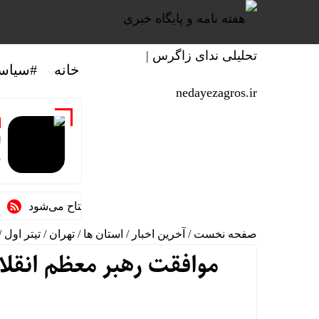
خانه
#سیاس
ا
د
ال انتظار در هلیلان افتتاح می‌شود
مهران ه
صفحه نخست
/
آخرین اخبار
/
استان ها
/
تهران
/
تیتر اول
/
موافقت رهبر معظم انقلا