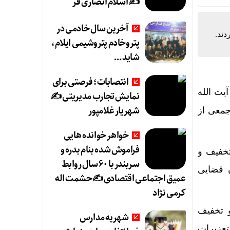
✍️ اسلام انصاری فر
آخرین سال خادمی در
ند.
پتروخادم پتروشیمی ایلام،
شاید …
انتصابات؛ فرصتی برای
یت الله
نمایش تجارب مدیریتی ✍
شهریار غلامپور
جمعی از
خواهر خوانده هایی
فراموش شده بنام بدره و
تار عفو یا تخفیف و
سربندر با ۶۰ سال روابط
 قضایی
عمیق اجتماعی اقتصادی ✍حشمت اله
کرمی نژاد
 تخفیف
شهریه مدارس
تعزیرات