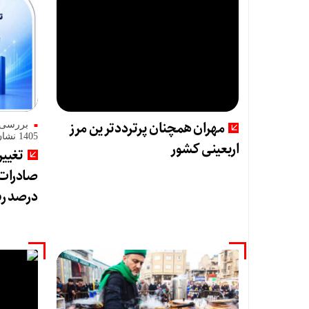
مهران همچنان پرترددترین مرز
1405 نشان داد
اربعینی کشور
تغییر
درصد رش