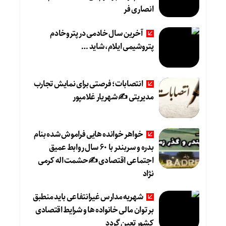
انصاری فر
آخرین سال خادمی در پتروخادم
پتروشیمی ایلام، شاید …
انتصابات؛ فرصتی برای نمایش تجارب
مدیریتی ✍ شهریار غلامپور
خواهر خوانده هایی فراموش شده بنام
بدره و سربندر با ۶۰ سال روابط عمیق
اجتماعی اقتصادی ✍حشمت اله کرمی
نژاد
شهریه مدارس غیرانتفاعی باید منطبق
بر توان مالی خانواده ها و شرایط اقتصادی
کشور تعین گردد