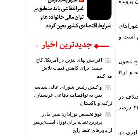
شهریه مدارس
ن و هفتصد و پنجاه هزار پرونده به نزدیک ۵ میلیون پرونده
غیرانتفاعی باید منطبق بر
توان مالی خانواده ها و
شرایط اقتصادی کشور تعین گردد
شوراهای
ش است و
جديدترين اخبار
افزایش بهای بنزین در آمریکا/ کاخ
لح محول
سفید: برای کاهش قیمت تلاش
شده و آراء
می‌کنیم
واکنش رئیس شورای عالی سیاسی
یمن به توافقنامه دفاعی عربستان،
ر شوراهای حل اختلاف در
ترکیه و پاکستان
سال های اخیر خبر داد و افزود: میانگین کشوری حصول صلح و سازش از ۳۰ درصد به ۴۵ درصد
فوق‌تخصص نوزادان: شیر مادر
برترین تغذیه برای نوزاد است/پرهیز
از باورهای غلط رایج
اوری در