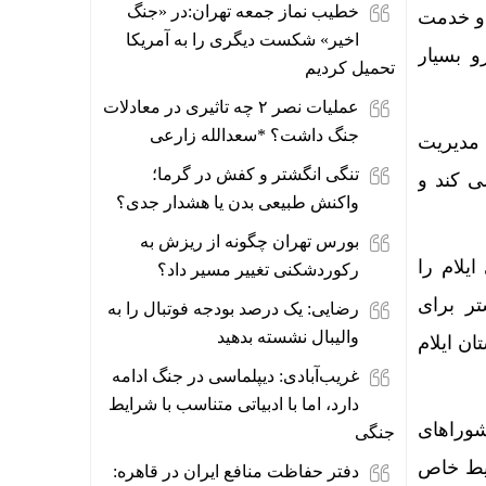
خطیب نماز جمعه تهران:در «جنگ
 و خدمت
اخیر» شکست دیگری را به آمریکا
و بسیار
تحمیل کردیم
عملیات نصر ۲ چه تاثیری در معادلات
جنگ داشت؟ *سعدالله زارعی
 مدیریت
تنگی انگشتر و کفش در گرما؛
ی کند و
واکنش طبیعی بدن یا هشدار جدی؟
بورس تهران چگونه از ریزش به
شتی دادگستری ایلام را
رکوردشکنی تغییر مسیر داد؟
تر برای
رضایی: یک درصد بودجه فوتبال را به
والیبال نشسته بدهید
ن ایلام
غریب‌آبادی: دیپلماسی در جنگ ادامه
دارد، اما با ادبیاتی متناسب با شرایط
شوراهای
جنگی
ایط خاص
دفتر حفاظت منافع ایران در قاهره: