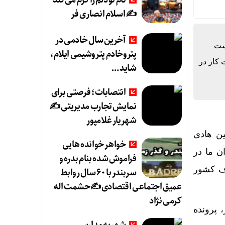
نام تو دلم را گرم می‌کند
✍️ اسلام انصاری فر
آخرین سال خادمی در
ست
پتروخادم پتروشیمی ایلام،
 کار در
شاید …
انتصابات؛ فرصتی برای
نمایش تجارب مدیریتی ✍
شهریار غلامپور
ین هادی
خواهر خوانده هایی
ن ما در
فراموش شده بنام بدره و
اف کشور
سربندر با ۶۰ سال روابط
عمیق اجتماعی اقتصادی ✍حشمت اله
کرمی نژاد
 پرونده