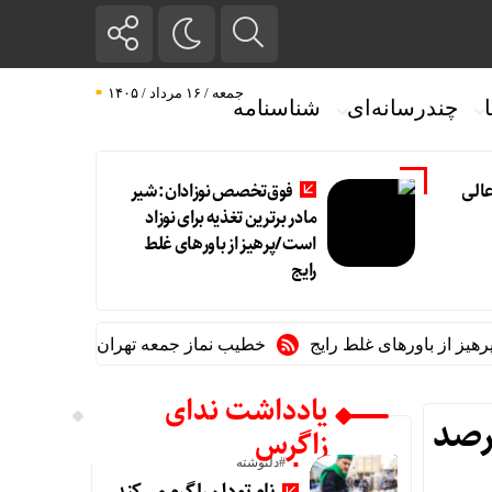
جمعه / ۱۶ مرداد / ۱۴۰۵
چندرسانه‌ای
شناسنامه
الی
فوق‌تخصص نوزادان: شیر
مادر برترین تغذیه برای نوزاد
است/پرهیز از باورهای غلط
رایج
 باورهای غلط رایج
خطیب نماز جمعه تهران:در «جنگ اخیر» شکست
یادداشت ندای
انگین کشوری صلح و سازش از ۳۰ به ۴۵ درصد
زاگرس
#دلنوشته