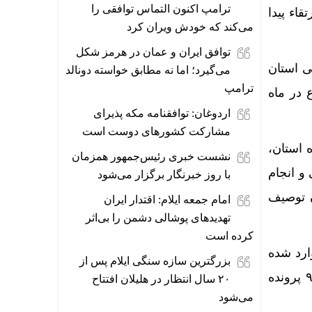
ترامپ اکنون التماس توافقی را
اء پیدا
می‌کند که خودش ویران کرد
توافق ایران و عمان در هرمز شکل
ی استان
می‌گیرد؛ اما نه مطابق خواسته دونالد
ترامپ
 در ماه
اردوغان: توافقنامه مکه پذیرای
مشارکت کشورهای دوست است
 استان،
نشست خبری رئیس‌جمهور همزمان
و انجام
با روز خبرنگار برگزار می‌شود
ن توصیف
امام جمعه ایلام: اقتدار ایران
تهدیدهای پوشالی دشمن را بی‌اثر
کرده است
ایی استان وارد شده
بزرگترین سازه سنگی ایلام پس از
است که با تلاش همکاران قضایی و اداری دادگستری استان موجودی فعلی ۱۰ هزار و ۹۴۳ پرونده
۲۰ سال انتظار در هلیلان افتتاح
می‌شود