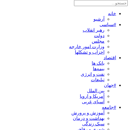
خانه
آرشیو
#سیاسی
رهبر انقلاب
دولت
مجلس
وزارت امور خارجه
احزاب و تشکلها
اقتصاد
بانک ها
بیمه‌ها
نفت و انرژی
تبلیغات
#جهان
بین الملل
آمریکا و اروپا
آسیای غربی
#جامعه
آموزش و پرورش
بهداشت و درمان
سبک زندگی
شهری و رفاهی