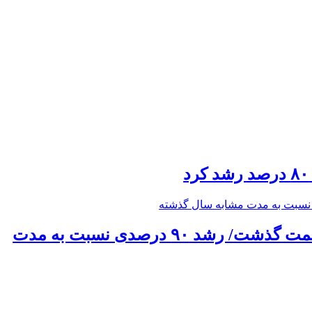
حق بیمه تولیدی بیمه ملت در چهار ماه نخست امسال از ۱۴.۵ همت گذشت/ رشد ۹۰ درصدی نسبت به مدت