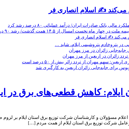
م می‌کند ✍️ اسلام انصاری فر
 مالی بانک صادرات ایران/ درآمد عملیاتی ۸۰ درصد رشد کرد
 ماه نخست امسال از ۱۴.۵ همت گذشت/ رشد ۹۰ درصدی نسبت به مدت مشابه سال گذشته
م می‌کند ✍️ اسلام انصاری فر
 در پتروخادم پتروشیمی ایلام، شاید …
جابه‌جایی زائران در مرز مهران
بعین: سهم مهران از تردد زائر بیش از ۵۰ درصد است
ایلام: کاهش قطعی‌های برق در ا
ر پی اعلام مسؤولان و کارشناسان شرکت توزیع برق استان ایلام بر 
عامل شرکت توزیع برق استان ایلام از همت مردم […]