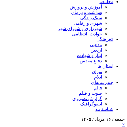
#جامعه
آموزش و پرورش
بهداشت و درمان
سبک زندگی
شهری و رفاهی
شهرداری و شورای شهر
حوادث، انتظامی
#فرهنگی
مذهبی
اربعین
ایثار و شهادت
دفاع مقدس
استان ها
تهران
ایلام
چندرسانه‌ای
فیلم
صوت و فیلم
گزارش تصویری
اینفوگرافیک
شناسنامه
جمعه / ۱۶ مرداد / ۱۴۰۵
×