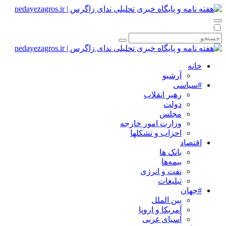
خانه
آرشیو
#سیاسی
رهبر انقلاب
دولت
مجلس
وزارت امور خارجه
احزاب و تشکلها
اقتصاد
بانک ها
بیمه‌ها
نفت و انرژی
تبلیغات
#جهان
بین الملل
آمریکا و اروپا
آسیای غربی