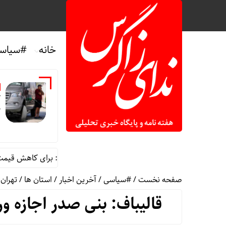
خانه
#سیاس
آ
ک
افزایش بهای بنزین در آمریکا/ کاخ سفید: برای کاهش قیمت تلاش می
صفحه نخست
/
#سیاسی
/
آخرین اخبار
/
استان ها
/
تهران
/
قالیباف: بنی صدر اجازه و