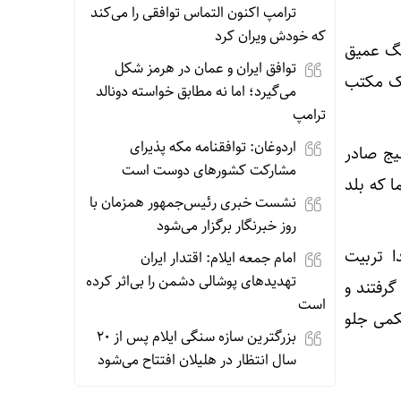
ترامپ اکنون التماس توافقی را می‌کند
که خودش ویران کرد
هنگ عمیق
توافق ایران و عمان در هرمز شکل
یک مکتب
می‌گیرد؛ اما نه مطابق خواسته دونالد
ترامپ
اردوغان: توافقنامه مکه پذیرای
یج صادر
مشارکت کشورهای دوست است
 که بلد
نشست خبری رئیس‌جمهور همزمان با
روز خبرنگار برگزار می‌شود
ا تربیت
امام جمعه ایلام: اقتدار ایران
تهدیدهای پوشالی دشمن را بی‌اثر کرده
رفتند و
است
کمی جلو
بزرگترین سازه سنگی ایلام پس از ۲۰
سال انتظار در هلیلان افتتاح می‌شود