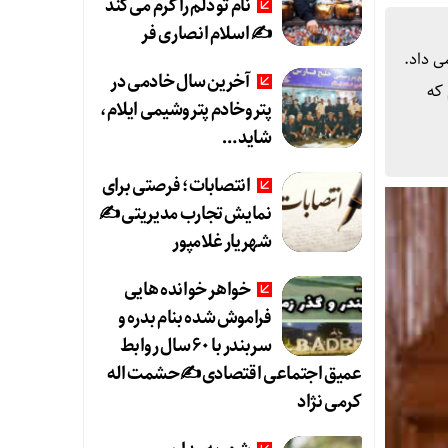
نام تو دلم را گرم می‌کند
✍️ اسلام انصاری فر
ی داد.
آخرین سال خادمی در
 که
پتروخادم پتروشیمی ایلام،
شاید …
انتصابات؛ فرصتی برای
نمایش تجارب مدیریتی ✍
شهریار غلامپور
خواهر خوانده هایی
فراموش شده بنام بدره و
سربندر با ۶۰ سال روابط
عمیق اجتماعی اقتصادی ✍حشمت اله
کرمی نژاد