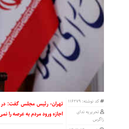
کد نوشته: 116279
تهران- رئیس مجلس گفت: در ا
تحریریه ندای
اجازه ورود مردم به عرصه را نمی
زاگرس