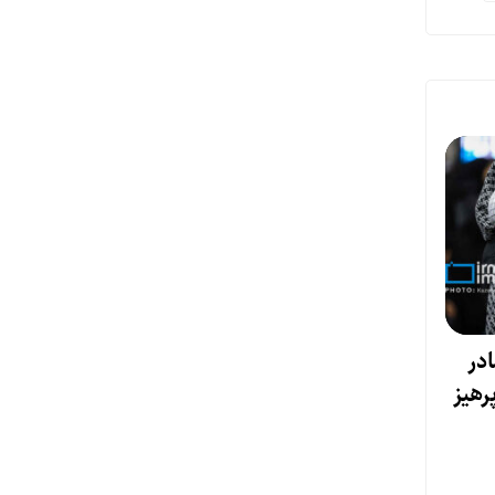
در
رهیز