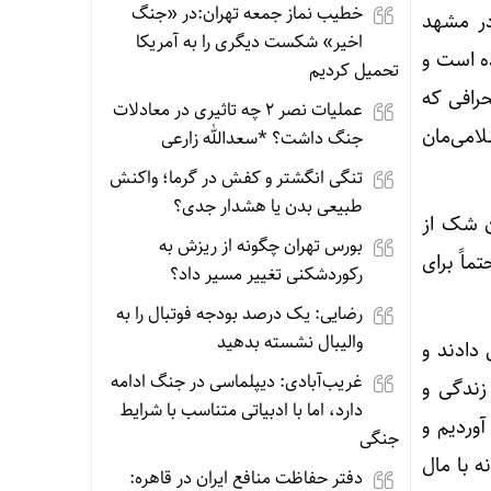
خطیب نماز جمعه تهران:در «جنگ
در مشهد
اخیر» شکست دیگری را به آمریکا
ز ۱۵ خرداد ۱۳۴۲ یا سال ۱۳۵۷ شروع شده است و
تحمیل کردیم
حرافی که
عملیات نصر ۲ چه تاثیری در معادلات
لامی‌مان
جنگ داشت؟ *سعدالله زارعی
تنگی انگشتر و کفش در گرما؛ واکنش
طبیعی بدن یا هشدار جدی؟
ون شک از
بورس تهران چگونه از ریزش به
اً برای
رکوردشکنی تغییر مسیر داد؟
رضایی: یک درصد بودجه فوتبال را به
والیبال نشسته بدهید
دادند و
غریب‌آبادی: دیپلماسی در جنگ ادامه
زندگی و
دارد، اما با ادبیاتی متناسب با شرایط
وردیم و
جنگی
ه با مال
دفتر حفاظت منافع ایران در قاهره: