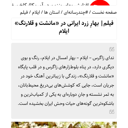
افزایش بهای بنزین در آمریکا/ کاخ سفید: 
صفحه نخست
/
#چندرسانه‌ای
/
استان ها
/
ایلام
/
فیلم
فیلم| بهارِ زرد ایرانی در «مانشت و قلارنگ»
واکنش رئیس شورای عالی سیاسی یمن به تواف
ایلام
فوق‌تخصص نوزادان: شیر مادر برترین تغذیه ب
ندای زاگرس – ایلام – بهار امسال در ایلام، رنگ و بوی
دیگری دارد، در پناه بلوط‌زارهای زاگرس و در قلب پایگاه
خطیب نماز جمعه تهران:در «جنگ اخیر» شکس
«مانشت و قلارنگ»، زندگی با زیباترین آهنگ خود در
جریان است، جایی که کوشش‌های بی‌دریغ محیط‌بانان،
به ثمر نشسته و جانِ دوباره‌ای به یکی از کمیاب‌ترین و
عملیات نصر ۲ چه تاثیری در معادلات جنگ داشت؟ *سعدالله زارعی
باشکوه‌ترین گونه‌های حیات وحش ایران بخشیده است.
تنگی انگشتر و کفش در گرما؛ واکنش طبیعی