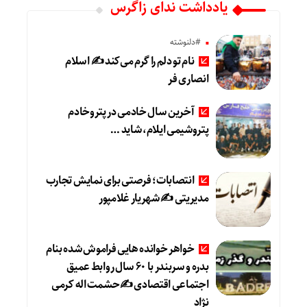
یادداشت ندای زاگرس
#دلنوشته
نام تو دلم را گرم می‌کند ✍️ اسلام
انصاری فر
آخرین سال خادمی در پتروخادم
پتروشیمی ایلام، شاید …
انتصابات؛ فرصتی برای نمایش تجارب
مدیریتی ✍ شهریار غلامپور
خواهر خوانده هایی فراموش شده بنام
بدره و سربندر با ۶۰ سال روابط عمیق
اجتماعی اقتصادی ✍حشمت اله کرمی
نژاد