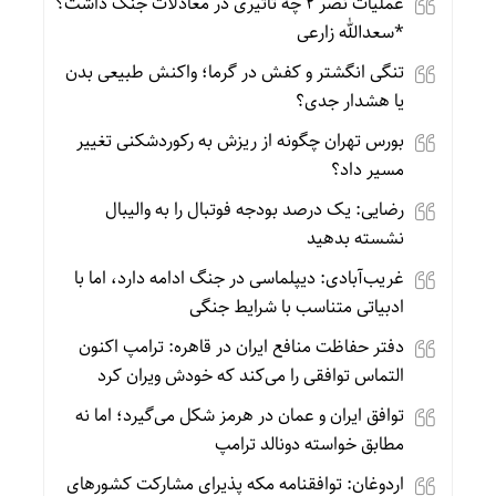
عملیات نصر ۲ چه تاثیری در معادلات جنگ داشت؟
*سعدالله زارعی
تنگی انگشتر و کفش در گرما؛ واکنش طبیعی بدن
یا هشدار جدی؟
بورس تهران چگونه از ریزش به رکوردشکنی تغییر
مسیر داد؟
رضایی: یک درصد بودجه فوتبال را به والیبال
نشسته بدهید
غریب‌آبادی: دیپلماسی در جنگ ادامه دارد، اما با
ادبیاتی متناسب با شرایط جنگی
دفتر حفاظت منافع ایران در قاهره: ترامپ اکنون
التماس توافقی را می‌کند که خودش ویران کرد
توافق ایران و عمان در هرمز شکل می‌گیرد؛ اما نه
مطابق خواسته دونالد ترامپ
اردوغان: توافقنامه مکه پذیرای مشارکت کشورهای