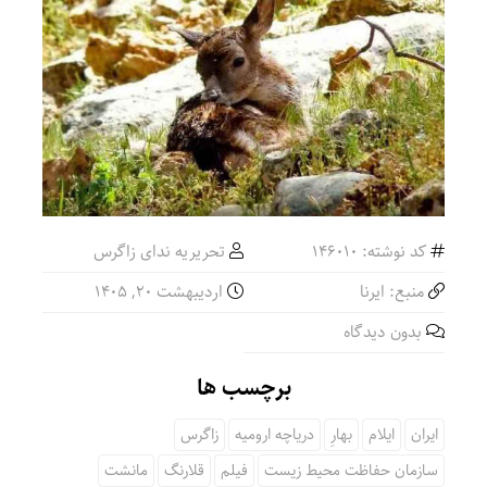
بورس تهران چگونه از ریزش به رکوردشکنی تغ
رضایی: یک درصد بودجه فوتبال را به والیبال
کد نوشته: 146010
تحریریه ندای زاگرس
منبع: ایرنا
اردیبهشت ۲۰, ۱۴۰۵
بدون دیدگاه
برچسب ها
ایران
ایلام
بهارِ
دریاچه ارومیه
زاگرس
سازمان حفاظت محیط زیست
فیلم
قلارنگ
مانشت