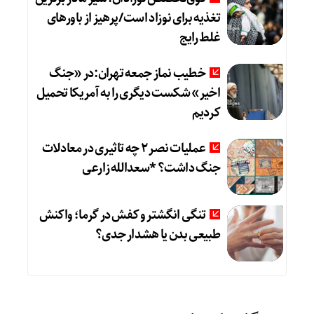
تغذیه برای نوزاد است/پرهیز از باورهای
غلط رایج
خطیب نماز جمعه تهران:در «جنگ
اخیر» شکست دیگری را به آمریکا تحمیل
کردیم
عملیات نصر ۲ چه تاثیری در معادلات
جنگ داشت؟ *سعدالله زارعی
تنگی انگشتر و کفش در گرما؛ واکنش
طبیعی بدن یا هشدار جدی؟