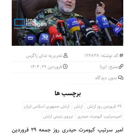
کد نوشته: 126838
تحریریه ندای زاگرس
منبع: ایرنا
فروردین ۲۹, ۱۴۰۴
بدون دیدگاه
برچسب ها
29 فروردین روز ارتش
ارتش
ارتش جمهوری اسلامی ایران
امیرسرتیپ کیومرث حیدری
نیروی زمینی ارتش
امیر سرتیپ کیومرث حیدری روز جمعه ۲۹ فروردین