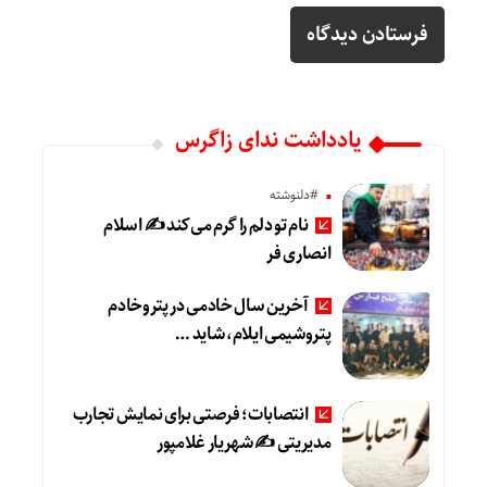
یادداشت ندای زاگرس
#دلنوشته
نام تو دلم را گرم می‌کند ✍️ اسلام
انصاری فر
آخرین سال خادمی در پتروخادم
پتروشیمی ایلام، شاید …
انتصابات؛ فرصتی برای نمایش تجارب
مدیریتی ✍ شهریار غلامپور