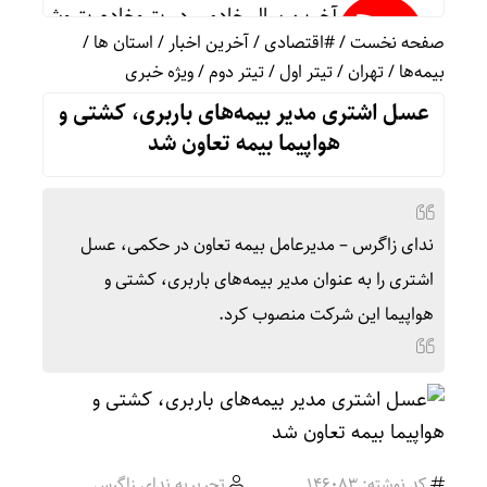
آخرین سال خادمی در پتروخادم پتروشیمی ای
صفحه نخست
/
#اقتصادی
/
آخرین اخبار
/
استان ها
/
بیمه‌ها
/
تهران
/
تیتر اول
/
تیتر دوم
/
ویژه خبری
ثبت رکورد جهانی جابه‌جایی زائران در مرز مهر
عسل اشتری مدیر بیمه‌های باربری، کشتی و
هواپیما بیمه تعاون شد
رشد ۲۴ درصدی تردد زائران در اربعین از مرز مهران
ندای زاگرس – مدیرعامل بیمه تعاون در حکمی، عسل
رئیس ستاد مرکزی اربعین: سهم مهران از تردد زائر بیش
اشتری را به عنوان مدیر بیمه‌های باربری، کشتی و
هواپیما این شرکت منصوب کرد.
۷۳۸۰ دستگاه اتوبوس برای جابه‌جایی زائران اربعین به‌ کارگیری شد
همکاری تهران و بغداد برای خدمت به زائران د
کد نوشته: 146083
تحریریه ندای زاگرس