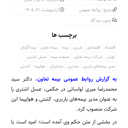
منبع: روابط عمومی
اردیبهشت ۲۱, ۱۴۰۵
فرمانده قرارگاه اربعین: ۲.۸ میلیون زائر به کشور بازگشتند
بدون دیدگاه
برچسب ها
پورجمشیدیان: راهپیمایی اربعین بزرگ‌ترین
اقتصاد
اقتصادی
باربری
بیمه
بیمه تعاون
بیمه‌گزاران
تهران
شرکت بیمه تعاون
صنعت بیمه
عسل اشتری
مدیر بیمه‌های باربری
مشتری
مشتریان
هواپیما
کشتی
به گزارش روابط عمومی بیمه تعاون،
دکتر سید
محمدرضا میری لواسانی در حکمی، عسل اشتری را
به عنوان مدیر بیمه‌های باربری، کشتی و هواپیما این
شرکت منصوب کرد.
در بخشی از متن حکم وی آمده است؛ امید است با