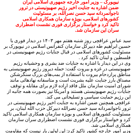
نیویورک – وزیر امور خارجه جمهوری اسلامی ایران
ضمن اشاره به جنایت اخیر رژیم صهیونیستی در ترور
ناجوانمردانه سید حسن نصرالله، بر مسئولیت
کشورهای اسلامی، بویژه سازمان همکاری اسلامی
تاکید کرد و خواستار برگزاری فوری نشست اضطراری
سران این سازمان شد.
سید عباس عراقچی روز شنبه هفتم مهر ۱۴۰۳ در دیدار فوری با
حسین ابراهیم طه دبیرکل سازمان کنفرانس اسلامی در نیویورک بر
مسئولیت کشورهای اسلامی در قبال جنایات رژیم صهیونیستی در
فلسطین و لبنان تاکید کرد .
وی در این دیدار با اشاره به جنایات ضد بشری و وحشیانه رژیم
صهیونیستی در غزه و بیروت گفت: حمله دیروز رژیم صهیونیستی به
مناطق پرازدحام بیروت با استفاده از بمب‌های بزرگ سنگرشکن
مصداق بارز جنایت علیه بشریت است و متاسفانه نهادهائی مانند
شورای امنیت سازمان ملل فاقد اراده لازم برای مقابله و توقف
جنایات رژیم صهیونیستی هستند و آمریکا نیز بصورت همه جانبه از
این رژیم حمایت سیاسی و تسلیحاتی می کند.
عراقچی همچنین ضمن اشاره به جنایت اخیر رژیم صهیونیستی در
ترور ناجوانمردانه سید حسن نصرالله دبیرکل حزب الله لبنان، بر
مسئولیت کشورهای اسلامی و بویژه سازمان همکاری اسلامی تاکید
کرد و خواستار برگزاری فوری نشست اضطراری سران سازمان
همکاری اسلامی شد.
وزیر امور خارجه کشور تاکید کرد: این اولین بار نیست که مقاومت