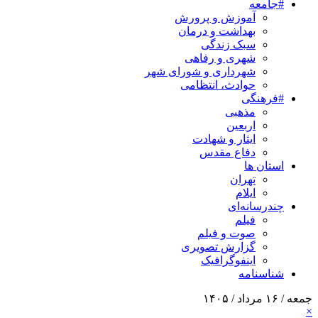
#جامعه
آموزش و پرورش
بهداشت و درمان
سبک زندگی
شهری و رفاهی
شهرداری و شورای شهر
حوادث، انتظامی
#فرهنگی
مذهبی
اربعین
ایثار و شهادت
دفاع مقدس
استان ها
تهران
ایلام
چندرسانه‌ای
فیلم
صوت و فیلم
گزارش تصویری
اینفوگرافیک
شناسنامه
جمعه / ۱۶ مرداد / ۱۴۰۵
×