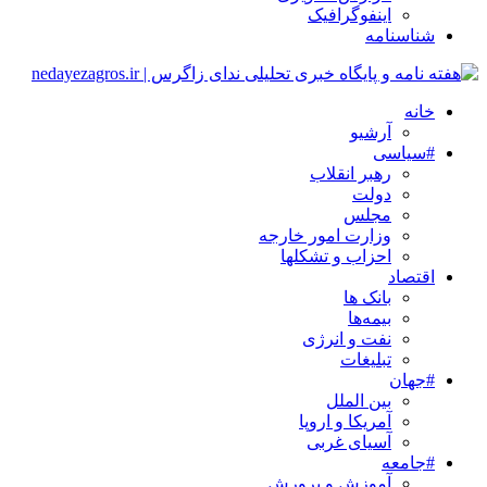
اینفوگرافیک
شناسنامه
خانه
آرشیو
#سیاسی
رهبر انقلاب
دولت
مجلس
وزارت امور خارجه
احزاب و تشکلها
اقتصاد
بانک ها
بیمه‌ها
نفت و انرژی
تبلیغات
#جهان
بین الملل
آمریکا و اروپا
آسیای غربی
#جامعه
آموزش و پرورش