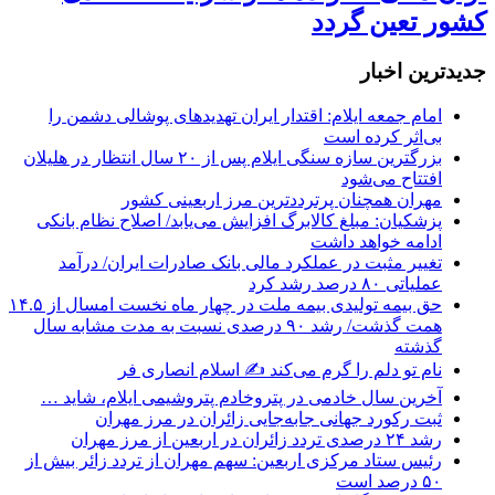
کشور تعین گردد
جديدترين اخبار
امام جمعه ایلام: اقتدار ایران تهدیدهای پوشالی دشمن را
بی‌اثر کرده است
بزرگترین سازه سنگی ایلام پس از ۲۰ سال انتظار در هلیلان
افتتاح می‌شود
مهران همچنان پرترددترین مرز اربعینی کشور
پزشکیان: مبلغ کالابرگ افزایش می‌یابد/ اصلاح نظام بانکی
ادامه خواهد داشت
تغییر مثبت در عملکرد مالی بانک صادرات ایران/ درآمد
عملیاتی ۸۰ درصد رشد کرد
حق بیمه تولیدی بیمه ملت در چهار ماه نخست امسال از ۱۴.۵
همت گذشت/ رشد ۹۰ درصدی نسبت به مدت مشابه سال
گذشته
نام تو دلم را گرم می‌کند ✍️ اسلام انصاری فر
آخرین سال خادمی در پتروخادم پتروشیمی ایلام، شاید …
ثبت رکورد جهانی جابه‌جایی زائران در مرز مهران
رشد ۲۴ درصدی تردد زائران در اربعین از مرز مهران
رئیس ستاد مرکزی اربعین: سهم مهران از تردد زائر بیش از
۵۰ درصد است