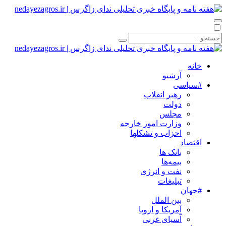
خانه
آرشیو
#سیاسی
رهبر انقلاب
دولت
مجلس
وزارت امور خارجه
احزاب و تشکلها
اقتصاد
بانک ها
بیمه‌ها
نفت و انرژی
تبلیغات
#جهان
بین الملل
آمریکا و اروپا
آسیای غربی