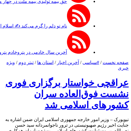
حق بیمه تولیدی بیمه ملت در چهار ماه نخست امسال از ۱۴.۵ همت گذشت/ رش
نام تو دلم را گرم می‌کند ✍️ اسلام 
آخرین سال خادمی در پتروخادم پترو
صفحه نخست
/
#سیاسی
/
آخرین اخبار
/
استان ها
/
تیتر دوم
/
ویژه
خبری
عراقچی خواستار برگزاری فوری
نشست فوق‌العاده سران
کشورهای اسلامی شد
نیویورک – وزیر امور خارجه جمهوری اسلامی ایران ضمن اشاره به
جنایت اخیر رژیم صهیونیستی در ترور ناجوانمردانه سید حسن
نصرالله، بر مسئولیت کشورهای اسلامی، بویژه سازمان همکاری