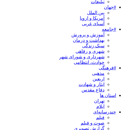
تبلیغات
#جهان
بین الملل
آمریکا و اروپا
آسیای غربی
#جامعه
آموزش و پرورش
بهداشت و درمان
سبک زندگی
شهری و رفاهی
شهرداری و شورای شهر
حوادث، انتظامی
#فرهنگی
مذهبی
اربعین
ایثار و شهادت
دفاع مقدس
استان ها
تهران
ایلام
چندرسانه‌ای
فیلم
صوت و فیلم
گزارش تصویری