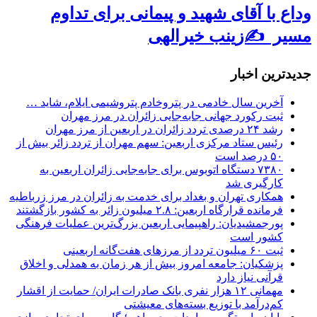
وداع با آقای شهید و پیمانی برای تداوم
مسیر ✍زینب خیرالهی
جديدترين اخبار
آخرین سال خادمی در پتروخادم پتروشیمی ایلام، شاید …
ثبت رکورد جهانی جابه‌جایی زائران در مرز مهران
رشد ۲۴ درصدی تردد زائران در اربعین از مرز مهران
رئیس ستاد مرکزی اربعین: سهم مهران از تردد زائر بیش از
۵۰ درصد است
۷۳۸۰ دستگاه اتوبوس برای جابه‌جایی زائران اربعین به‌
کارگیری شد
همکاری تهران و بغداد برای خدمت به زائران در مرز زرباطیه
فرمانده قرارگاه اربعین: ۲.۸ میلیون زائر به کشور بازگشتند
پورجمشیدیان: راهپیمایی اربعین بزرگ‌ترین عملیات فرهنگی
کشور است
ثبت ۶۰ میلیون تردد از مرزهای هفت‌گانه اربعینی
پزشکیان: جامعه امروز بیش از هر زمان به همدلی و اخلاق
قرآنی نیاز دارد
مهمانی ۱۲ هزار نفری بانک صادرات ایران/ حمایت از اقشار
کم‌درآمد با توزیع بسته‌های معیشتی