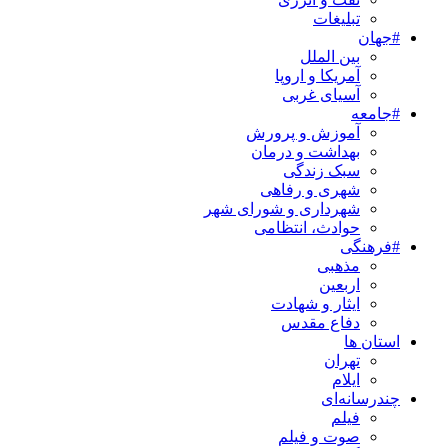
تبلیغات
#جهان
بین الملل
آمریکا و اروپا
آسیای غربی
#جامعه
آموزش و پرورش
بهداشت و درمان
سبک زندگی
شهری و رفاهی
شهرداری و شورای شهر
حوادث، انتظامی
#فرهنگی
مذهبی
اربعین
ایثار و شهادت
دفاع مقدس
استان ها
تهران
ایلام
چندرسانه‌ای
فیلم
صوت و فیلم