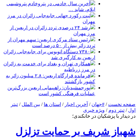
آخرین سال خادمی در پتروخادم پتروشیمی
ایلام، شاید …
ثبت رکورد جهانی جابه‌جایی زائران در مرز
مهران
رشد ۲۴ درصدی تردد زائران در اربعین از
مرز مهران
رئیس ستاد مرکزی اربعین: سهم مهران از
تردد زائر بیش از ۵۰ درصد است
۷۳۸۰ دستگاه اتوبوس برای جابه‌جایی زائران
اربعین به‌ کارگیری شد
همکاری تهران و بغداد برای خدمت به زائران
در مرز زرباطیه
فرمانده قرارگاه اربعین: ۲.۸ میلیون زائر به
کشور بازگشتند
پورجمشیدیان: راهپیمایی اربعین بزرگ‌ترین
عملیات فرهنگی کشور است
صفحه نخست
/
#جهان
/
آخرین اخبار
/
استان ها
/
بین الملل
/
تیتر
اول
/
تیتر دوم
/
ویژه خبری
در دیدار با پزشکیان در خانکندی؛
شهباز شریف بر حمایت تزلزل‌