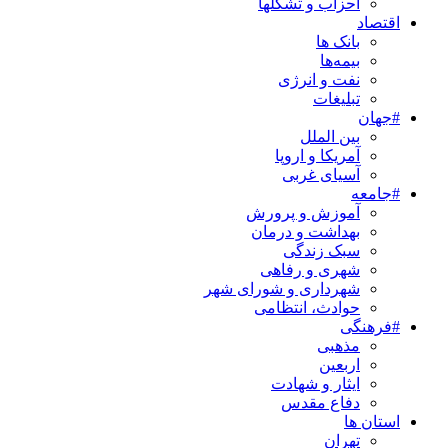
احزاب و تشکلها
اقتصاد
بانک ها
بیمه‌ها
نفت و انرژی
تبلیغات
#جهان
بین الملل
آمریکا و اروپا
آسیای غربی
#جامعه
آموزش و پرورش
بهداشت و درمان
سبک زندگی
شهری و رفاهی
شهرداری و شورای شهر
حوادث، انتظامی
#فرهنگی
مذهبی
اربعین
ایثار و شهادت
دفاع مقدس
استان ها
تهران