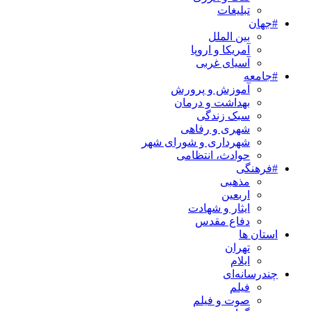
تبلیغات
#جهان
بین الملل
آمریکا و اروپا
آسیای غربی
#جامعه
آموزش و پرورش
بهداشت و درمان
سبک زندگی
شهری و رفاهی
شهرداری و شورای شهر
حوادث، انتظامی
#فرهنگی
مذهبی
اربعین
ایثار و شهادت
دفاع مقدس
استان ها
تهران
ایلام
چندرسانه‌ای
فیلم
صوت و فیلم