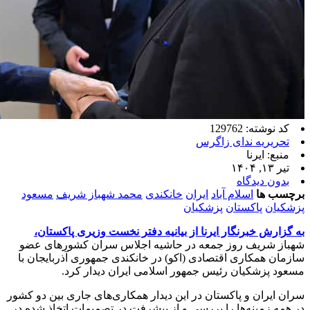
کد نوشته: 129762
تحریریه ندای زاگرس
منبع: ایرنا
تیر ۱۳, ۱۴۰۴
بدون دیدگاه
برچسب ها
اسلام آباد
ایران
خانکندی
محمد شهباز شریف
مسعود
پزشکیان
پاکستان
پزشکیان
به گزارش خبرنگار ایرنا از بیانیه دفتر نخست وزیری پاکستان،
شهباز شریف روز جمعه در حاشیه اجلاس سران کشورهای عضو
سازمان همکاری اقتصادی (اکو) در خانکندی جمهوری آذربایجان با
مسعود پزشکیان رئیس جمهور اسلامی ایران دیدار کرد.
سران ایران و پاکستان در این دیدار همکاری‌های جاری بین دو کشور
در همه زمینه‌ها را بررسی و از پیشرفت در تصمیمات اتخاذ شده در