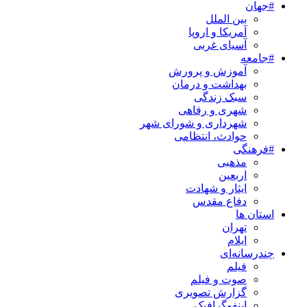
#جهان
بین الملل
آمریکا و اروپا
آسیای غربی
#جامعه
آموزش و پرورش
بهداشت و درمان
سبک زندگی
شهری و رفاهی
شهرداری و شورای شهر
حوادث، انتظامی
#فرهنگی
مذهبی
اربعین
ایثار و شهادت
دفاع مقدس
استان ها
تهران
ایلام
چندرسانه‌ای
فیلم
صوت و فیلم
گزارش تصویری
اینفوگرافیک