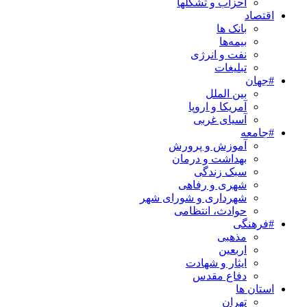
احزاب و تشکلها
اقتصاد
بانک ها
بیمه‌ها
نفت و انرژی
تبلیغات
#جهان
بین الملل
آمریکا و اروپا
آسیای غربی
#جامعه
آموزش و پرورش
بهداشت و درمان
سبک زندگی
شهری و رفاهی
شهرداری و شورای شهر
حوادث، انتظامی
#فرهنگی
مذهبی
اربعین
ایثار و شهادت
دفاع مقدس
استان ها
تهران