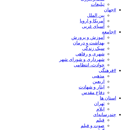
تبلیغات
#جهان
بین الملل
آمریکا و اروپا
آسیای غربی
#جامعه
آموزش و پرورش
بهداشت و درمان
سبک زندگی
شهری و رفاهی
شهرداری و شورای شهر
حوادث، انتظامی
#فرهنگی
مذهبی
اربعین
ایثار و شهادت
دفاع مقدس
استان ها
تهران
ایلام
چندرسانه‌ای
فیلم
صوت و فیلم