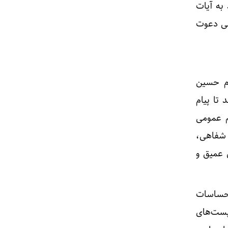
 به آیات
اهی دعوت
ام حسین
 تا پیام
م عمومی
ر شفاهی،
 عمیق و
احساسات
پست‌های