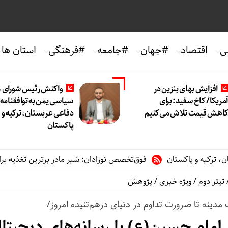
ی
اقتصاد
#جهان
#جامعه
#فرهنگی
استان ها
افزایش بهای بنزین در
واکنش رئیس شورای ع
مریکا/ کاخ سفید: برای
سیاسی یمن به توافقنامه
اهش قیمت تلاش می‌کنیم
دفاعی عربستان، ترکیه و
پاکستان
 و پاکستان
فوق‌تخصص نوزادان: شیر مادر برترین تغذیه برای نوزاد 
تیتر دوم
/
ویژه خبری
/
پژوهش
دینه تا ضرورت تداوم در دنیای درهم‌تنیده امروز/
امام حسین(ع) با رسانه‌های دیجیتا