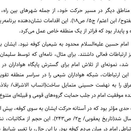
 و مناطق دیگر در مسیر حرکت خود، از جمله شهرهای بین راه، 
نامه‌نگاری ارتباط برقرار کردند(الفتوح/ ابن اعثم/ ج۵/ ص۱۸). این اقدامات نشان‌دهن
 و پایدار بود که فراتر از یک منطقه خاص عمل می‌کرد.
امام حسین علیه‌السلام محدود به شیعیان کوفه نبود. ایشان با
ز ارتباطات فعالی داشتند. برای مثال، نامه‌ای که توسط سلیمان
د، نمونه‌ای از تلاش امام برای گسترش پایگاه هواداران در 
ت(مقاتل الطالبیین/ ص۷۸). این ارتباطات، شبکه هواداران شیعی را در سراسر منطقه ت
نامه از سوی کوفیان به امام ارسال شد(تاریخ یعقوبی/ ج۲/ ص۲۴۳). این حجم ا
طی امام در میان مردم کوفه بود. با این حال، با تغییر شرایط