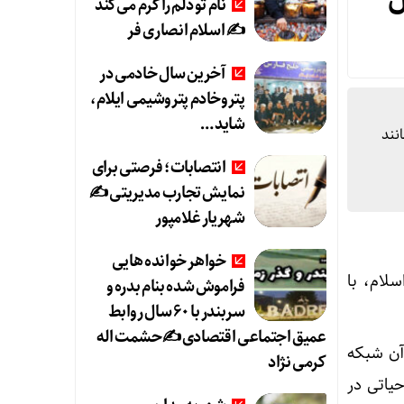
نام تو دلم را گرم می‌کند
✍️ اسلام انصاری فر
آخرین سال خادمی در
پتروخادم پتروشیمی ایلام،
شاید …
نند
انتصابات؛ فرصتی برای
نمایش تجارب مدیریتی ✍
شهریار غلامپور
خواهر خوانده هایی
لام، با
فراموش شده بنام بدره و
سربندر با ۶۰ سال روابط
عمیق اجتماعی اقتصادی ✍حشمت اله
آن شبکه
کرمی نژاد
حیاتی در