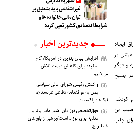
شهریه مدارس
غیرانتفاعی باید منطبق بر
توان مالی خانواده ها و
شرایط اقتصادی کشور تعین گردد
جديدترين اخبار
اق ایجاد
بتنی بر
افزایش بهای بنزین در آمریکا/ کاخ
 و دیگر
سفید: برای کاهش قیمت تلاش
می‌کنیم
در بسیج
واکنش رئیس شورای عالی سیاسی
یمن به توافقنامه دفاعی عربستان،
 کردند.
ترکیه و پاکستان
حبیب بن
فوق‌تخصص نوزادان: شیر مادر برترین
تغذیه برای نوزاد است/پرهیز از باورهای
 نامه‌ها نه‌تنها برای جلب
غلط رایج