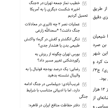
خطیب نماز جمعه تهران:در «جنگ
از طریق
اخیر» شکست دیگری را به آمریکا
تحمیل کردیم
ده برنامه‌ریزی دقیق
عملیات نصر ۲ چه تاثیری در معادلات
جنگ داشت؟ *سعدالله زارعی
 شیعیان
تنگی انگشتر و کفش در گرما؛ واکنش
 بن صرد
طبیعی بدن یا هشدار جدی؟
این شهر
بورس تهران چگونه از ریزش به
رکوردشکنی تغییر مسیر داد؟
قویت کرد و
رضایی: یک درصد بودجه فوتبال را به
حتی برخی قبایل یمنی مقیم عراق را به نهضت حسینی متمایل ساخت(انساب الاشراف/ بلاذری/ ج۳/
والیبال نشسته بدهید
غریب‌آبادی: دیپلماسی در جنگ ادامه
شبکه‌سازی سازمان‌یافته امام به حدی مؤثر بود که در آستانه حرکت ایشان به سوی کوفه، بیش از ۱۲ هزار
دارد، اما با ادبیاتی متناسب با شرایط
جنگی
ز مکاتبات، نشانه‌ای از
دفتر حفاظت منافع ایران در قاهره:
 سیاسی و