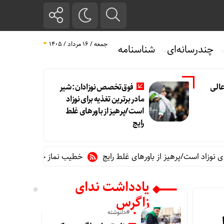
جمعه / ۱۶ مرداد / ۱۴۰۵
چندرسانه‌ای
شناسنامه
الی
فوق‌تخصص نوزادان: شیر
مادر برترین تغذیه برای نوزاد
است/پرهیز از باورهای غلط
رایج
است/پرهیز از باورهای غلط رایج
خطیب نماز جمعه تهران:در «جنگ 
یادداشت ندای
زاگرس
#دلنوشته
ل