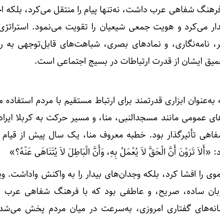
رهنگ شفاهی عرب داشت، نه‌تنها پیام را منتقل می‌کرد، بلکه 
یدار می‌کرد و هویت جمعی شیعیان را تقویت می‌نمود. استراتژی
، نامه‌نگاری، و نمادهای بصری، شباهت‌های قابل‌توجهی به رس
میق ایشان از قدرت ارتباطات در بسیج اجتماعی است.
به‌عنوان ابزاری قدرتمند برای ارتباط مستقیم با مردم استفاده م
ای عمومی مانند مسجدالنبی، منا، و مسیر حرکت به کربلا ایراد
شفاهی تأثیرگذار بود. خطبه معروف منا، یک سال پیش از قیام کر
َوْنَ أَنَّ الْحَقَّ لاَ یُعْمَلُ بِهِ، وَأَنَّ الْبَاطِلَ لاَ یُتَنَاهَی عَنْهُ؟»
وی را افشا کرد، بلکه وجدان‌های بیدار را به واکنش واداشت. وی
 زبان ساده، صریح، و عاطفی بود که با فرهنگ شفاهی عرب ه
سانه‌های گفتاری امروزی، به‌سرعت در میان مردم پخش می‌ش