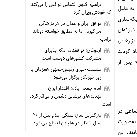
ترامپ اکنون التماس توافقی را می‌کند
 به دلیل
که خودش ویران کرد
ین ناکامی، شبکه‌سازی
توافق ایران و عمان در هرمز شکل
نمونه‌ای
می‌گیرد؛ اما نه مطابق خواسته دونالد
ترامپ
زارهایی
اردوغان: توافقنامه مکه پذیرای
اد کردند
مشارکت کشورهای دوست است
ه پس از
نشست خبری رئیس‌جمهور همزمان با
روز خبرنگار برگزار می‌شود
امام جمعه ایلام: اقتدار ایران
تهدیدهای پوشالی دشمن را بی‌اثر کرده
است
تماعی در
بزرگترین سازه سنگی ایلام پس از ۲۰
به‌صورت
سال انتظار در هلیلان افتتاح می‌شود
نند. این