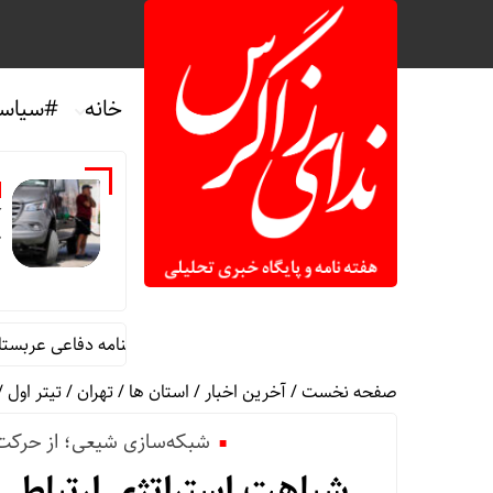
خانه
#سیاس
آ
ک
اکنش رئیس شورای عالی سیاسی یمن به توافقنامه دفاعی عربستان، ترکیه
صفحه نخست
/
آخرین اخبار
/
استان ها
/
تهران
/
تیتر اول
/
شبکه‌سازی شیعی؛ از حرکت م
شباهت‌ استراتژی ارتباطی 