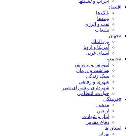
احزاب و تشکلها
اقتصاد
بانک ها
بیمه‌ها
نفت و انرژی
تبلیغات
#جهان
بین الملل
آمریکا و اروپا
آسیای غربی
#جامعه
آموزش و پرورش
بهداشت و درمان
سبک زندگی
شهری و رفاهی
شهرداری و شورای شهر
حوادث، انتظامی
#فرهنگی
مذهبی
اربعین
ایثار و شهادت
دفاع مقدس
استان ها
تهران