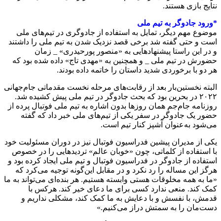
نتایج بازی هستند.
*ورود جادوگر به تیم ملی
موضوع مهم دیگر، تمایل به استفاده از جادوگری در تیم‌های ملی
است و حتی گفته شد برخی قصد نزدیک شدن به تیم ملی را داشتند
و در این راستا پیشنهادهایی به «منصور پورحیدری» _ زمان
حضورش در تیم ملی _ و همچنین به «مهدی تاج» داده شده بود که
هر دو با برخوردی شدید داستان را خاتمه داده‌ بودند.
البته نخستین‌بار بعد از رقابت‌های مرحله نخست مقدماتی جام‌جهانی
۲۰۲۲ در بحرین بود که بحث جادوگر در تیم‌ ملی پیش کشیده شد.
روزنامه جام‌جم همان روزها بدون اشاره به تیم‌ ملی فوتبال پرده از
حضور یک جادوگر در سفر یکی از تیم‌های ملی خبر داد که گفته
می‌شود به‌عنوان آشپز کنار تیم است.
یکی از مدیران پیشین فدراسیون فوتبال نیز در دوران مسئولیت خود
با استفاده از کلماتی، چون «خوبان عالم» تردیدهایی را در خصوص
استفاده از جادوگر در فدراسیون فوتبال و تیم ملی ایجاد کرده بود و
هرگز این مساله را رد نکرد و در مقابل این‌گونه توجیه می‌کرد که
«ما به همه مخلوقات هستی وابسته هستیم. هر بنده‌ای می‌تواند به ما
کمک کند. منعی ندارد کسی برای ما دعای خیر کند. هرکس با
قدمش، با نفسش و با دعایش به ما کمک کند، مشکلی نداریم و
دست‌مان را به سمتش دراز می‌کنیم.»