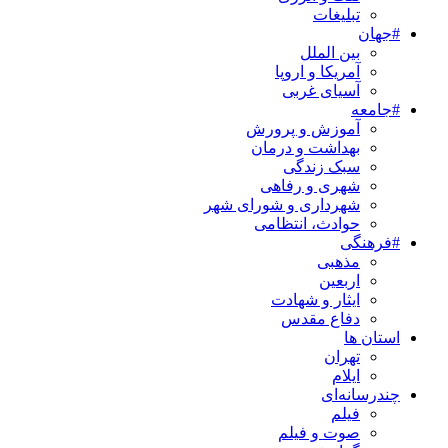
تبلیغات
#جهان
بین الملل
آمریکا و اروپا
آسیای غربی
#جامعه
آموزش و پرورش
بهداشت و درمان
سبک زندگی
شهری و رفاهی
شهرداری و شورای شهر
حوادث، انتظامی
#فرهنگی
مذهبی
اربعین
ایثار و شهادت
دفاع مقدس
استان ها
تهران
ایلام
چندرسانه‌ای
فیلم
صوت و فیلم