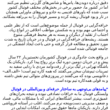
دقیق درباره دویدن‌ها، پاس‌ها و شانس‌های گل‌زنی تنظیم می‌کنند
اما در کشور ما، حضور برخی در بخش‌های مختلف فوتبال کشور
سبب شده که باورهای قدیمی به جادو و نیروهای ماورایی همچنان
در تار و پود فوتبال ریشه کرده و مسیر فوتبال را به بی‌راهه بشکانند.
خرافه‌گرایی در فوتبال از جمله موضوع‌هایی است که از نظر علمی
و اجتماعی مهم بوده و به شکستن مواظب اخلاقی در انواع زیاد،
اجتناب از تقلید از دیگران و بسته به هر محیط فرهنگی متنوع
هستند. ریشه‌های خرافه‌گرایی در فوتبال و در جریان تاریخ به شدت
مورد تحقیق و مطالعه قرار گرفته‌ و حتی باعث ایجاد آشفتگی در
جامعه فوتبالی شده است.
در واقع بحث جادوگری در فوتبال کشورمان نخستین‌بار ۲۲ سال
پیش و در جریان دومین دوره لیگ برتر رواج پیدا کرد. بازیکنان یک
باشگاه تهرانی در لیگ برتر، از رفت‌وآمد مردی با ردایی سفید به
تمرینات تیم‌شان سخن می‌گفتند که همه کاره تیم است! «الف.الف»
دعانویسی بوده که می‌گفتند در پیروزی‌های متوالی تیم نقش داشته
و به قولی همه‌کاره تیم بوده است.
*پیامدهای بی‌توجهی به ساختار حرفه‌ای و بین‌المللی در فوتبال
وابستگی فوتبال ما به خرافات تصادفی نبوده و نتیجه بحران‌های
عمیق‌تری است. بیشتر اشگاه‌های ایرانی که با مشکلات مالی، فساد
و ضعف مدیریتی دست‌وپنجه نرم می‌کنند، اغلب در آستانه فروپاشی
قرار دارند. بازیکنان ماه‌ها حقوق نمی‌گیرند، امکانات ابتدایی در