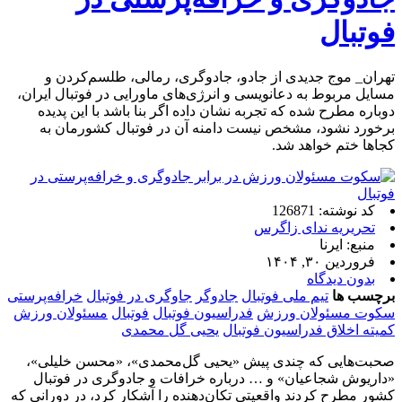
فوتبال
تهران_ موج جدیدی از جادو، جادوگری، رمالی، طلسم‌کردن و
مسایل مربوط به دعانویسی و انرژی‌های ماورایی در فوتبال ایران،
دوباره مطرح شده که تجربه نشان داده اگر بنا باشد با این پدیده
برخورد نشود، مشخص نیست دامنه آن در فوتبال کشورمان به
کجاها ختم خواهد شد.
کد نوشته: 126871
تحریریه ندای زاگرس
منبع: ایرنا
فروردین ۳۰, ۱۴۰۴
بدون دیدگاه
برچسب ها
تیم ملی فوتبال
جادوگر
جاوگری در فوتبال
خرافه‌پرستی
سکوت مسئولان ورزش
فدراسیون فوتبال
فوتبال
مسئولان ورزش
کمیته اخلاق فدراسیون فوتبال
یحیی گل محمدی
صحبت‌هایی که چندی پیش «یحیی گل‌محمدی»، «محسن خلیلی»،
«داریوش شجاعیان» و … درباره خرافات و جادوگری در فوتبال
کشور مطرح کردند واقعیتی تکان‌دهنده را آشکار کرد، در دورانی که