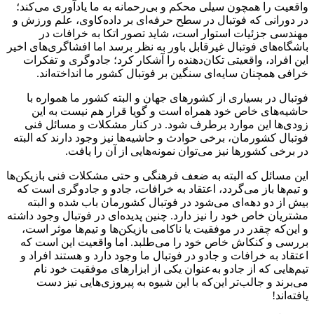
واقعیت را همچون سیلی محکم و بی‌رحمانه به ما یادآوری می‌کند؛
در دورانی که فوتبال در سطح حرفه‌ای بر داده‌کاوی، علم ورزش و
مهندسی جزئیات استوار است، شاید تصور اتکا به خرافات در
باشگاه‌های فوتبال غیرقابل‌ باور به نظر برسد اما افشاگری‌های اخیر
این افراد، واقعیتی تکان‌دهنده را آشکار کرد؛ جادوگری و تفکرات
خرافی همچنان سایه‌ای سنگین بر فوتبال کشور ما انداخته‌اند.
فوتبال در بسیاری از کشورهای جهان و البته کشور ما همواره با
حاشیه‌های خاص خود همراه است و گویا قرار هم نیست به این
زودی‌ها این موارد برطرف شود. در کنار مشکلات و مسائل فنی
فوتبال کشورمان، برخی حوادث و حاشیه‌ها نیز وجود دارند که البته
در برخی کشورها نیز می‌توان نمونه‌هایی از آن‌ را یافت.
این مسائل که البته به ضعف فرهنگی و حتی مشکلات فنی بازیکن‌ها
و تیم‌ها باز می‌گردد، اعتقاد به خرافات، جادو و جادوگری است که
بیش از دو دهه‌ای می‌شود در فوتبال کشورمان باب شده و البته
مشتریان خاص خود را نیز دارد. چنین پدیده‌ای در فوتبال وجود داشته
و این‌که چقدر در موفقیت یا ناکامی بازیکن‌ها و تیم‌ها موثر است،
بررسی و کنکاش خاص خود را می‌طلبد. اما واقعیت این است که
اعتقاد به خرافات و جادو در فوتبال ما وجود دارد و هستند افراد و
تیم‌هایی که از جادو به‌عنوان یکی از ابزارهای موفقیت خود نام
می‌برند و جالب‌تر این‌که با این شیوه به پیروزی‌هایی نیز دست
یافته‌اند!