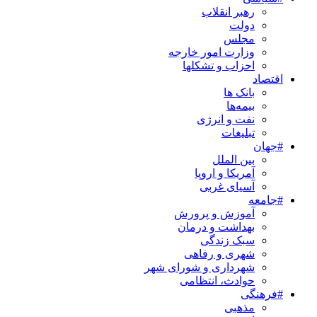
رهبر انقلاب
دولت
مجلس
وزارت امور خارجه
احزاب و تشکلها
اقتصاد
بانک ها
بیمه‌ها
نفت و انرژی
تبلیغات
#جهان
بین الملل
آمریکا و اروپا
آسیای غربی
#جامعه
آموزش و پرورش
بهداشت و درمان
سبک زندگی
شهری و رفاهی
شهرداری و شورای شهر
حوادث، انتظامی
#فرهنگی
مذهبی