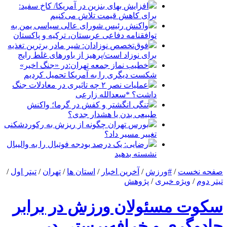
افزایش بهای بنزین در آمریکا/ کاخ سفید:
برای کاهش قیمت تلاش می‌کنیم
واکنش رئیس شورای عالی سیاسی یمن به
توافقنامه دفاعی عربستان، ترکیه و پاکستان
فوق‌تخصص نوزادان: شیر مادر برترین تغذیه
برای نوزاد است/پرهیز از باورهای غلط رایج
خطیب نماز جمعه تهران:در «جنگ اخیر»
شکست دیگری را به آمریکا تحمیل کردیم
عملیات نصر ۲ چه تاثیری در معادلات جنگ
داشت؟ *سعدالله زارعی
تنگی انگشتر و کفش در گرما؛ واکنش
طبیعی بدن یا هشدار جدی؟
بورس تهران چگونه از ریزش به رکوردشکنی
تغییر مسیر داد؟
رضایی: یک درصد بودجه فوتبال را به والیبال
نشسته بدهید
صفحه نخست
/
#ورزش
/
آخرین اخبار
/
استان ها
/
تهران
/
تیتر اول
/
تیتر دوم
/
ویژه خبری
/
پژوهش
سکوت مسئولان ورزش در برابر
جادوگری و خرافه‌پرستی در