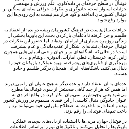
فوتبال در سطح حرفه‌ای بر داده‌کاوی، علم ورزش و مهندسی
جزئیات استوار است، جادوگری و تفکرات خرافی سایه‌ای سنگین بر
فوتبال کشورمان انداخته‌ و گویا قرار هم نیست به این زودی‌ها این
موارد رفع شوند.
خرافات سال‌هاست در فرهنگ کشورمان ریشه دوانده؛ از اعتقاد به
طلسم و جن گرفته تا دعاهای بازکردن بخت. این باورها بخشی از
زندگی روزمره بسیاری از ایرانیان بوده‌اند. اما حضور این تفکرات در
فوتبال حرفه‌ای نشانه‌ای آشکار از عقب‌ماندگی و عدم پیشرفت
است؛ در حالی‌که باشگاه‌های برتر جهان و حتی آسیایی‌هایی همچون
ژاپن، کره، عربستان، قطر، امارات، اندونزی، ویتنام و … با
بهره‌گیری از فناوری‌های پیشرفته، بهبود عملکرد بازیکنان خود را
دنبال می‌کنند، باشگاه‌های ایرانی همچنان درگیر طلسم و جادو
هستند.
عده‌ای به آن اعتقاد دارند و عده دیگر به هیچ عنوان آن را نمی‌پذیرند
اما همین که هر از چند گاهی صحبتش از سوی فوتبالی‌ها مطرح
می‌شود یعنی وجودش را نمی‌توان انکار کرد. در واقع افرادی به
عنوان جادوگر، دنبال کاسبی از این فضای مسموم در ورزش کشور
بوده و ادعا دارند با قدرت به اصطلاح ماورایی خود می‌توانند برد و
باخت تیم‌های فوتبالی را رقم بزند.
در فوتبال جهان، مربی‌ها با استفاده از داده‌های پیچیده، عملکرد
بازیکن‌ها را تحلیل می‌کنند و تاکتیک‌های تیم را براساس اطلاعات