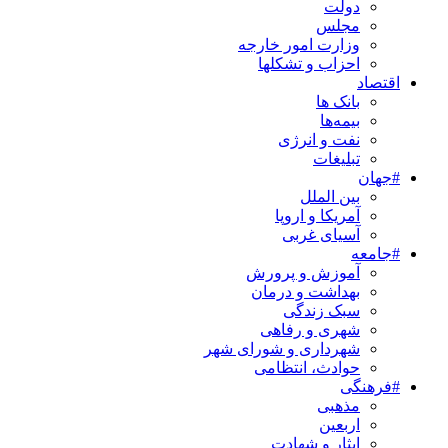
دولت
مجلس
وزارت امور خارجه
احزاب و تشکلها
اقتصاد
بانک ها
بیمه‌ها
نفت و انرژی
تبلیغات
#جهان
بین الملل
آمریکا و اروپا
آسیای غربی
#جامعه
آموزش و پرورش
بهداشت و درمان
سبک زندگی
شهری و رفاهی
شهرداری و شورای شهر
حوادث، انتظامی
#فرهنگی
مذهبی
اربعین
ایثار و شهادت