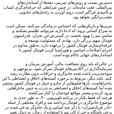
دسترس نیست و روش‌های تمرینی، دهه‌ها از استانداردهای
بین‌المللی عقب مانده‌اند. در چنین شرایطی که حرفه‌ای‌گری کمیاب
و ناامیدی فراگیر است، روی آوردن به راه‌حل‌های جادویی
تعجب‌برانگیز نخواهد بود.
مربی‌ها و بازیکن‌هایی که احساس درماندگی می‌کنند، ممکن است
به سراغ کسانی بروند که ادعا دارند می‌توانند طلسم بشکنند و
شانس تیم را بهبود بخشند. در گسترش این بحران، فدراسیون
فوتبال سهم بزرگی دارد. نهادی که مسئولیت توسعه و
حرفه‌ای‌سازی فوتبال کشور را برعهده دارد، به‌طور مداوم در
اجرای اصلاحات اساسی و هم‌راستا کردن فوتبال کشور با
استانداردهای جهانی ناکام بوده است.
در حالی‌که باید روی شفافیت مالی، آموزش مربیان و
سرمایه‌گذاری در آکادمی‌های فوتبال تمرکز شود، بی‌توجهی و
سوءمدیریت باعث شده جادوگری و خرافات بدون نظارت رشد
کنند. نکته دیگر، مربوط به برخورد کمیته‌های اخلاق و انضباطی با این
ماجراهاست. بارها فیلم‌هایی از جادو و جنبل در فوتبال کشور منتشر
شده اما کمیته‌های اخلاق و انضباطی به ندرت به چنین ماجراهایی
ورود کرده و بیشتر مواقع خودشان را کنار می‌کشند.
هرچند که فقط یکبار در برنامه تلویزیونی ۹۰، به طور جدی به
موضوع جادوگری در فوتبال پرداخته شد و افراد مختلفی از جمله
«نادر فریادشیران» با ذکر چند اسامی و یک جادوگر مدعی شدند در
برخی باشگاه برخی ارکان تیم با استفاده از رمال،‌ به دنبال تغییر