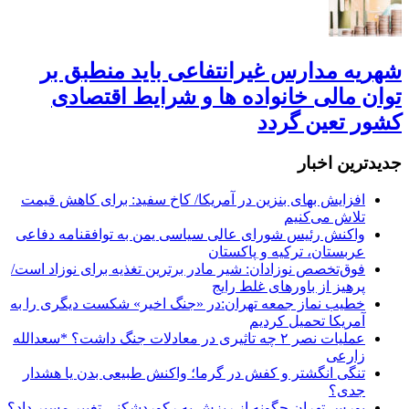
شهریه مدارس غیرانتفاعی باید منطبق بر
توان مالی خانواده ها و شرایط اقتصادی
کشور تعین گردد
جديدترين اخبار
افزایش بهای بنزین در آمریکا/ کاخ سفید: برای کاهش قیمت
تلاش می‌کنیم
واکنش رئیس شورای عالی سیاسی یمن به توافقنامه دفاعی
عربستان، ترکیه و پاکستان
فوق‌تخصص نوزادان: شیر مادر برترین تغذیه برای نوزاد است/
پرهیز از باورهای غلط رایج
خطیب نماز جمعه تهران:در «جنگ اخیر» شکست دیگری را به
آمریکا تحمیل کردیم
عملیات نصر ۲ چه تاثیری در معادلات جنگ داشت؟ *سعدالله
زارعی
تنگی انگشتر و کفش در گرما؛ واکنش طبیعی بدن یا هشدار
جدی؟
بورس تهران چگونه از ریزش به رکوردشکنی تغییر مسیر داد؟