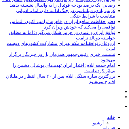
رضایی: یک درصد بودجه فوتبال را به والیبال نشسته بدهید
غریب‌آبادی: دیپلماسی در جنگ ادامه دارد، اما با ادبیاتی
متناسب با شرایط جنگی
دفتر حفاظت منافع ایران در قاهره: ترامپ اکنون التماس
توافقی را می‌کند که خودش ویران کرد
توافق ایران و عمان در هرمز شکل می‌گیرد؛ اما نه مطابق
خواسته دونالد ترامپ
اردوغان: توافقنامه مکه پذیرای مشارکت کشورهای دوست
است
نشست خبری رئیس‌جمهور همزمان با روز خبرنگار برگزار
می‌شود
امام جمعه ایلام: اقتدار ایران تهدیدهای پوشالی دشمن را
بی‌اثر کرده است
بزرگترین سازه سنگی ایلام پس از ۲۰ سال انتظار در هلیلان
افتتاح می‌شود
خانه
آرشیو
#سیاسی