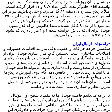
در همان زمان روزنامه جام‌جم، در گزارشی نوشت که تیم ملی به
واسطه آقای جادوگر تحت تأثیر اعداد ۷، ۹ و ۱۱ قرار گرفته است.
مثلاً بازیکن شماره ۷، دقیقه ۸۱ گل می‌زند و حتی پاداش‌ها نیز بر این
اساس تعیین شده است! به طوری که رقم پاداش برد داخلی ۳۵۰۰
و خارجی ۵۵۰۰ دلار در نظر گرفته شده که جمع آن ۹ هزار دلار
می‌شود تا از عدد ۹ غافل نشده باشند! جالب‌تر این‌که فدراسیون
فوتبال برای آن‌که پاداش خواسته شده ۴ و ۶ هزار دلاری کم نشود
۳.۵ و ۵.۵ هزار یورو به آن‌ها می‌دهد.
*راه نجات فوتبال ایران
شکستن چرخه خرافات و عقب‌ماندگی نیازمند اقدامات جسورانه و
اصلاحات ساختاری است. نخستین گام، مدرن‌سازی فوتبال ایران از
طریق سرمایه‌گذاری در زیرساخت‌ها، آموزش مربیان و به‌کارگیری
تحلیل‌های داده‌محور است. استفاده از فناوری در زمینه‌های تمرین،
پیشگیری از مصدومیت و آماده‌سازی تیم‌ها می‌تواند فاصله فوتبال
ما با استانداردهای جهانی را کاهش دهد. گام دوم، آموزش بازیکن‌ها
و مربی‌ها در باره نقش علم و روان‌شناسی در عملکرد ورزشی
است تا به آن‌ها نشان داده شود موفقیت در زمین فوتبال، حاصل
تمرین، نظم و همکاری تیمی است نه دعا و طلسم!
با این‌که می‌دانیم فاصله‌ فوتبال ما نه فقط با سطح اول فوتبال
جهان، بلکه در آسیا هم با کشورهای ژاپن، کره، عربستان، قطر و
حتی امارات زیاد است اما گاهی اتفاقاتی مانند مصاحبه‌های اخیر
برخی مربیان و بازیکنان فوتبال در مورد خرافات و جادوگری این