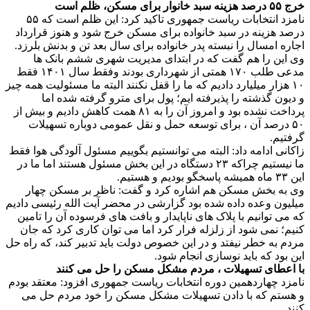
خرج ۵۵ درصد هزینه سبد خانوار برای مسکن، ظلم است
نامزد انتخابات ریاست جمهوری تاکید کرد: این ظلم است که ۵۵
درصد هزینه در سبد خانواده برای مسکن خرج شود و هنوز قرارداد
اجاره امسال را نبسته پدر خانواده برای سال بعد تن و بدنش بلرزد.
وی این را هم‌ گفت که در ابتدای مدیریت شهری ششم بانک ها
مدعی طلب ۱۷۰ همتی از شهرداری بودند وفقط سال ۱۴۰۱ فقط
۱۰ هزار میلیارد دادیم که ما را قفل نکنند البته ما مسئولیت همه چیز
و دیون گذشته را پذیرفته ایم؛ پول برای مترو گرفته شده اما
پرداخت نشده بود و امروز آن را به ۸۱ همت کاهش دادیم و بیش از
۵۰ درصد آن ، برای توسعه حمل و نقل عمومی دوباره تسهیلات
گرفتیم.
زاکانی ادامه داد: البته می توانستیم بگوییم مسئول آلودگی هوا فقط
ما نیستیم چراکه ۲۳ دستگاه در این بخش مسئول هستند اما ما در
این ۳۳ ماه همیشه پاسخگو بودیم و هستیم.
وی به بخش مسکن هم اشاره کرد و گفت: ناظر بر مسکن چهار
میلیون وعده داده شده بود گزارشی در محضر آیت الله رئیسی دادیم
که می توانیم با پلاک های ناپایدار و بافت های فرسوده آن را تامین
کنیم؛ نمی شود از زلزله فرار کرد اما می توان کاری کرد که جان
مردم به خطر نیفتد و در این خصوص دولت باید تدبیر کند، که راه حل
این بود که باید نوسازی انجام شود.
با اعطای تسهیلات ، مردم مشکل مسکن را حل می کنند
نامزد چهاردهمین دوره انتخابات ریاست جمهوری افزود: معتقد بودم
و هستم که با دادن تسهیلات مشکل مسکن را خود مردم حل می
کنند.