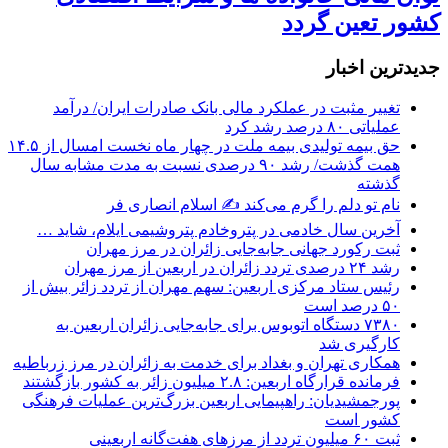
کشور تعین گردد
جديدترين اخبار
تغییر مثبت در عملکرد مالی بانک صادرات ایران/ درآمد
عملیاتی ۸۰ درصد رشد کرد
حق بیمه تولیدی بیمه ملت در چهار ماه نخست امسال از ۱۴.۵
همت گذشت/ رشد ۹۰ درصدی نسبت به مدت مشابه سال
گذشته
نام تو دلم را گرم می‌کند ✍️ اسلام انصاری فر
آخرین سال خادمی در پتروخادم پتروشیمی ایلام، شاید …
ثبت رکورد جهانی جابه‌جایی زائران در مرز مهران
رشد ۲۴ درصدی تردد زائران در اربعین از مرز مهران
رئیس ستاد مرکزی اربعین: سهم مهران از تردد زائر بیش از
۵۰ درصد است
۷۳۸۰ دستگاه اتوبوس برای جابه‌جایی زائران اربعین به‌
کارگیری شد
همکاری تهران و بغداد برای خدمت به زائران در مرز زرباطیه
فرمانده قرارگاه اربعین: ۲.۸ میلیون زائر به کشور بازگشتند
پورجمشیدیان: راهپیمایی اربعین بزرگ‌ترین عملیات فرهنگی
کشور است
ثبت ۶۰ میلیون تردد از مرزهای هفت‌گانه اربعینی