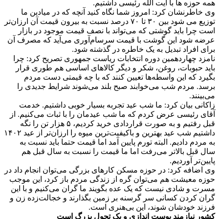
همه حوزه ها با آیت الله رئیسی داشتیم.
وی خاطرنشان کرد: امروز شما نگاه کنید آنچه که در میادین ما
توزیع می شود بین ۳۰ تا ۷۰ درصد نسبت به بیرون قیمت آن ارزان‌تر
است چرا باید گوشتی که می‌تواند با نصف قیمت موجود در بازار
عرضه شود این گوشت با قیمت سرسام‌آوری می‌آید که مصرف آن
برای افراد تبدیل به یک خاطره در گذشته شود.
نامزد چهاردهمین دوره انتخابات ریاست جمهوری تصریح کرد: چرا
باید حبوبات، روغن، شکر و دیگر کالاهای اساسی هم طوری قرار
بگیرد که این واسطه‌ها تعیین کنند که با چه قیمتی دست مردم
برسد. مردم شب می‌خوابند صبح بلند می‌شوند شرایط جدیدی را
می‌بینند.
زاکانی بیان کرد: ما شب عید تجربه بسیار خوبی داشتیم. خدمت
آقای رئیسی عرض کردم که ما شب عیدمان را با ثبات می‌کنیم. از
قبل رفتیم و به صورت قراردادی خرید کردیم، ۵ هزار تن را نگه
داشتیم شب عید بهترین و باکیفیت‌ترین میوه را ارزان‌تر از عید ۱۴۰۲
به مردم دادیم. البته تورم پایین آمد اما قیمت حتما باید نسبت به
سال قبل بالاتر می‌رفت اما ما قیمت را نسبت به سال قبل هم
پایین‌تر آوردیم.
وی اضافه کرد: در حوزه مسکن کارهای بزرگی می‌توان انجام داد در
حوزه معیشت هم می‌توان گره از زندگی مردم باز کرد، این موجب
مسرت و شادی نیست که یک عده بگویند ما گران می‌کنیم و با این
گران کردن کسانی سر گرسنه بر زمین بگذارند و خجالت‌زده زن و
فرزند خودشان شوند، این بی‌هنری است.
کشور نیازمند پوست اندازی و یک تحول بزرگ است