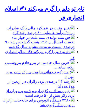
نام تو دلم را گرم می‌کند ✍️ اسلام
انصاری فر
تغییر مثبت در عملکرد مالی بانک صادرات
ایران/ درآمد عملیاتی ۸۰ درصد رشد کرد
حق بیمه تولیدی بیمه ملت در چهار ماه
نخست امسال از ۱۴.۵ همت گذشت/ رشد ۹۰
درصدی نسبت به مدت مشابه سال گذشته
نام تو دلم را گرم می‌کند ✍️ اسلام انصاری
فر
آخرین سال خادمی در پتروخادم پتروشیمی
ایلام، شاید …
ثبت رکورد جهانی جابه‌جایی زائران در مرز
مهران
رشد ۲۴ درصدی تردد زائران در اربعین از
مرز مهران
رئیس ستاد مرکزی اربعین: سهم مهران از
تردد زائر بیش از ۵۰ درصد است
۷۳۸۰ دستگاه اتوبوس برای جابه‌جایی زائران
اربعین به‌ کارگیری شد