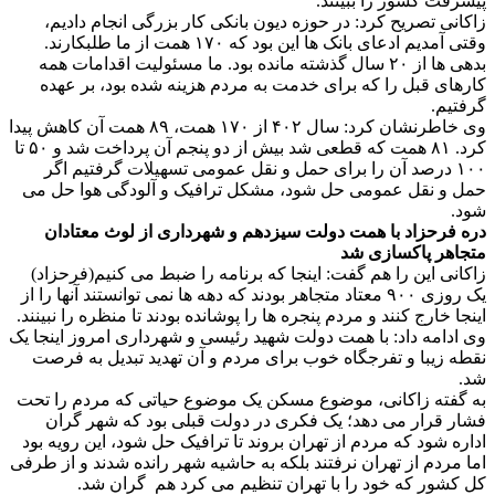
پیشرفت کشور را ببینند.
زاکانی تصریح کرد: در حوزه دیون بانکی کار بزرگی انجام دادیم،
وقتی آمدیم ادعای بانک ها این بود که ۱۷۰ همت از ما طلبکارند.
بدهی ها از ۲۰ سال گذشته مانده بود. ما مسئولیت اقدامات همه
کارهای قبل را که برای خدمت به مردم هزینه شده بود، بر عهده
گرفتیم.
وی خاطرنشان کرد: سال ۴۰۲ از ۱۷۰ همت، ۸۹ همت آن کاهش پیدا
کرد. ۸۱ همت که قطعی شد بیش از دو پنجم آن پرداخت شد و ۵۰ تا
۱۰۰ درصد آن را برای حمل و نقل عمومی تسهیلات گرفتیم اگر
حمل و نقل عمومی حل شود، مشکل ترافیک و آلودگی هوا حل می
شود.
دره فرحزاد با همت دولت سیزدهم و شهرداری از لوث معتادان
متجاهر پاکسازی شد
زاکانی این را هم گفت: اینجا که برنامه را ضبط می کنیم(فرحزاد)
یک روزی ۹۰۰ معتاد متجاهر بودند که دهه ها نمی توانستند آنها را از
اینجا خارج کنند و مردم پنجره ها را پوشانده بودند تا منظره را نبینند.
وی ادامه داد: با همت دولت شهید رئیسی و شهرداری امروز اینجا یک
نقطه زیبا و تفرجگاه خوب برای مردم و آن تهدید تبدیل به فرصت
شد.
به گفته زاکانی، موضوع مسکن یک موضوع حیاتی که مردم را تحت
فشار قرار می دهد؛ یک فکری در دولت قبلی بود که شهر گران
اداره شود که مردم از تهران بروند تا ترافیک حل شود، این رویه بود
اما مردم از تهران نرفتند بلکه به حاشیه شهر رانده شدند و از طرفی
کل کشور که خود را با تهران تنظیم می کرد هم گران شد.