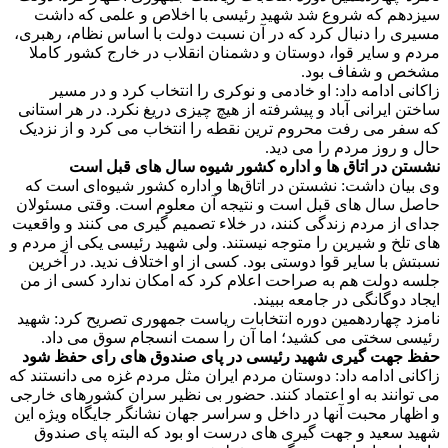
سیزدهم که شروع شد شهید رئیسی با اخلاص و علمی که داشت
مسیری را دنبال کرد که در آن نسبت دولت با اساس نظام، رهبری،
مردم و سایر قوا، دوستان و دشمنان انقلاب در خارج کشور کاملا
مشخص و شفاف بود.
زاکانی ادامه داد: او خادمی و نوکری را انتخاب کرد و در مسیر
ساختن ایرانی آباد و پیشرفته از هیچ چیزی دریغ نکرد. در هر استانی
که سفر می رفت محروم ترین نقطه را انتخاب می کرد و از نزدیک
حال و روز مردم را می دید.
نشستن در اتاق ها و اداره کشور شیوه سال های قبل است
وی بیان داشت: نشستن در اتاق‌ها و اداره کشور شیوه‌ای است که
حاصل سال های قبل است و نتیجه آن معلوم است. وقتی مسئولان
جدای از مردم زندگی کنند، در خلاء تصمیم گیری می کنند و واقعیت
های تلخ و شیرین را متوجه نیستند. ولی شهید رئیسی یکی از مردم و
نسبتش با سایر قوا دوستی بود. کسی از او اختلاف ندید. در آخرین
جلسه دولت هم به صراحت اعلام کرد که امکان ندارد کسی از من
ایجاد دوگانگی در جامعه ببیند.
نامزد چهاردهمین دوره انتخابات ریاست جمهوری تصریح کرد: شهید
رئیسی سختی می کشید؛ اما آن را سمت انسجام سوق می داد.
حفظ جهت گیری شهید رئیسی در پای صندوق های رای حفظ شود
زاکانی ادامه داد: دوستان مردم ایران مثل مردم غزه می دانستند که
می توانند به او اعتماد کنند. حضور بی نظیر سران کشورهای خارجی
و اظهار محبت آنها در داخل و سراسر جهان نشانگر جایگاه ویژه این
شهید سعید و جهت گیری های درست او بود که البته پای صندوق