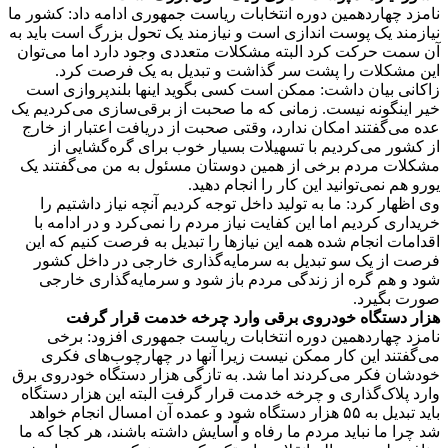
نامزد چهاردهمین دوره انتخابات ریاست جمهوری ادامه داد: کشور ما
نیازمند یک پوست اندازی است و نیازمند یک تحول بزرگ است باید به
آن سمت حرکت کرد البته مشکلات متعددی وجود دارد اما می‌توان
این مشکلات را پشت سر گذاشت و تبدیل به یک فرصت کرد.
زاکانی بیان داشت: ممکن است کسی بگوید اینها بلندپروازی است
خیر اینگونه نیست. زمانی که ما صحبت از برقی‌سازی می‌کردیم یک
عده می‌گفتند امکان ندارد، وقتی صحبت از دریافت اعتبار از خارج
از کشور می‌کردیم با تسهیلات بسیار خوب برای گره‌گشایی از
مشکلات مردم برخی از همین دوستان مسئول به من می‌گفتند یک
یورو هم نمی‌توانید این کار را انجام دهید.
وی اظهار کرد: ما به تولید داخل توجه کردیم آنچه نیاز داشتیم را
خریداری کردیم اما این کفایت نیاز مردم را نمی‌کرد و در ادامه با
اقدامات انجام شده همه این نیازها را تبدیل به فرصت کنیم که این
فرصت از یک سو تبدیل به سرمایه‌گذاری خارجی در داخل کشور
شود و هم گره از زندگی مردم باز شود و سرمایه‌گذاری خارجی
صورت بگیرد.
هزار دستگاه خودروی برقی وارد چرخه خدمت قرار گرفت
نامزد چهاردهمین دوره انتخابات ریاست جمهوری افزود: برخی
می‌گفتند این کار ممکن نیست زیرا آنها در چهارچوب‌های فکری
خودشان فکر می‌کردند اما شد. به تازگی هزار دستگاه خودروی برق
وارد پلاک‌گذاری و چرخه خدمت قرار گرفت البته این هزار دستگاه
باید تبدیل به ۵۵ هزار دستگاه شود و عمده‌ آن امسال انجام خواهد
شد چرا ما نباید مردم ما رفاه و آسایش داشته باشند، هر کجا که ما