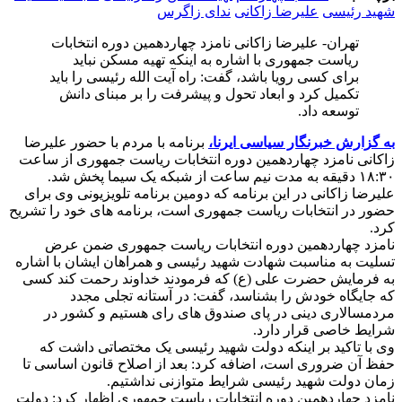
شهید رئیسی
علیرضا زاکانی
ندای زاگرس
تهران- علیرضا زاکانی نامزد چهاردهمین دوره انتخابات
ریاست جمهوری با اشاره به اینکه تهیه مسکن نباید
برای کسی رویا باشد، گفت: راه آیت الله رئیسی را باید
تکمیل کرد و ابعاد تحول و پیشرفت را بر مبنای دانش
توسعه داد.
به گزارش خبرنگار سیاسی ایرنا،
برنامه با مردم با حضور علیرضا
زاکانی نامزد چهاردهمین دوره انتخابات ریاست جمهوری از ساعت
۱۸:۳۰ دقیقه به مدت نیم ساعت از شبکه یک سیما پخش شد.
علیرضا زاکانی در این برنامه که دومین برنامه تلویزیونی وی برای
حضور در انتخابات ریاست جمهوری است، برنامه های خود را تشریح
کرد.
نامزد چهاردهمین دوره انتخابات ریاست جمهوری ضمن عرض
تسلیت به مناسبت شهادت شهید رئیسی و همراهان ایشان با اشاره
به فرمایش حضرت علی (ع) که فرمودند خداوند رحمت کند کسی
که جایگاه خودش را بشناسد، گفت: در آستانه تجلی مجدد
مردمسالاری دینی در پای صندوق های رای هستیم و کشور در
شرایط خاصی قرار دارد.
وی با تاکید بر اینکه دولت شهید رئیسی یک مختصاتی داشت که
حفظ آن ضروری است، اضافه کرد: بعد از اصلاح قانون اساسی تا
زمان دولت شهید رئیسی شرایط متوازنی نداشتیم.
نامزد چهاردهمین دوره انتخابات ریاست جمهوری اظهار کرد: دولت