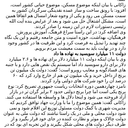
زاکانی با بیان اینکه موضوع مسکن‌، موضوع حیاتی کشور است،
افزود: با رونق ساخت و ساز عمده نقدینگی سرگردان کشور به
سمت مسکن می رود و یکی از وجوه شعار امسال هم اتفاقا همین
است، مشکل اشتغال حل می شود و بعد از عرایض بنده آیت الله
رئیسی دستورات لازم در این زمینه را صادر کردند.
وی اضافه کرد: در این راستا سراغ فرهنگ، آموزش پرورش،
فرهنگیان، بهداشت، حوزه امنیت و متن جامعه رفتیم و این یک نگاه
چند تهدید را تبدیل به فرصت کرد و این ظرفیت ها در کشور وجود
دارد و در نهایت باید به سمت معیشت مردم برویم.
دولت ۱۱ میلیارد سوبسید به نهاده ها داد
وی با بیان اینکه دولت ۱۱ میلیارد دلار برای نهاده ها و ۲.۶ میلیارد
دلار برای دارو سوبسید داد اما سیستم یک نقص هایی دارد و با جنبه
های فسادگونه و معایب روبرو است؛ گفت: دولت یک میلیون تن
برنج از داخل خرید و یک میلیون تن هم از خارج وارد کرد که ۶۰
درصد آن را خود شرکت های دولتی وارد کردند.
نامزد چهاردهمین دوره انتخابات ریاست جمهوری تصریح کرد: نوع
برنج یکی است اما چرا برنج دولتی حدود ۲ برابر گران تر در بازار
آزاد فروخته می شود و اینجا دلال ها و واسطه ها استفاده می کنند.
زاکانی گفت: همین موضوع را ما با وزارت جهاد توافق کردیم که
مدیریت شهری با کمک دولت مسئول توزیع این اقلام شود و نمی
شود دولت محلی و ملی در یک راستا نباشند که دولت ملی به عنوان
دولت چالاک و موثر و نظارت کننده در جای خود قرار بگیرد و از
طرف دیگر دولت های محلی شکل بگیرند و این تجربه ای بود که در