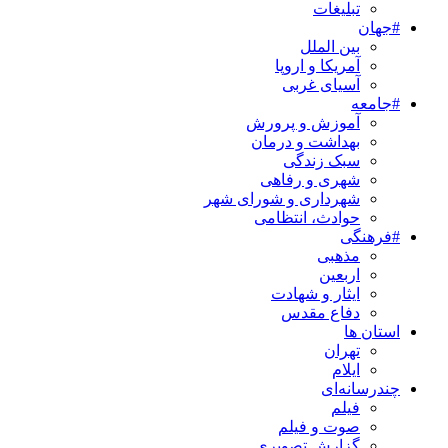
تبلیغات
#جهان
بین الملل
آمریکا و اروپا
آسیای غربی
#جامعه
آموزش و پرورش
بهداشت و درمان
سبک زندگی
شهری و رفاهی
شهرداری و شورای شهر
حوادث، انتظامی
#فرهنگی
مذهبی
اربعین
ایثار و شهادت
دفاع مقدس
استان ها
تهران
ایلام
چندرسانه‌ای
فیلم
صوت و فیلم
گزارش تصویری