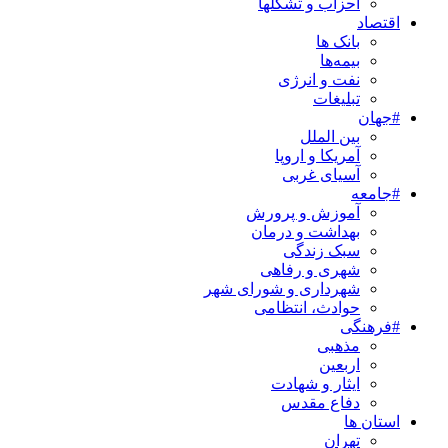
احزاب و تشکلها
اقتصاد
بانک ها
بیمه‌ها
نفت و انرژی
تبلیغات
#جهان
بین الملل
آمریکا و اروپا
آسیای غربی
#جامعه
آموزش و پرورش
بهداشت و درمان
سبک زندگی
شهری و رفاهی
شهرداری و شورای شهر
حوادث، انتظامی
#فرهنگی
مذهبی
اربعین
ایثار و شهادت
دفاع مقدس
استان ها
تهران