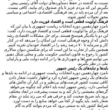
نسبت به گذشته در حفظ دستاوردهای دولت آقای رئیسی پیش
بگیریم. این که مردم عزیز تا پای صندوق رای بیایند، کافی نیست.
بعد از آن مردم باید در بعد فرهنگی، اقتصادی، اجتماعی و سیاسی
محور تحولات کشور شوند.
فرهنگ اولویت قطعی است و اقتصاد فوریت دارد
نامزد چهاردهمین دوره انتخابات ریاست جمهوری با بیان این که
فرهنگ برای ما اولویت قطعی است و اقتصاد فوریت دارد، گفت:
این دو با یکدیگر هم‌سنخ هستند. برای حل مشکلات اقتصادی رشد
دانش که از وجوه فرهنگی است، این امکان را می‌دهد که در کنار
کار و سرمایه تا ۷۰ درصد رشد را در اقتصاد خودمان تجربه کنیم.
همچنین یکی از تجارب ما این است که برای شکستن دیوان سالاری
کشور با رجوع به قانون اساسی حکومت ملی و محلی شکل دهیم.
می توانیم شوراها و شهرداری ها را در ادامه دولت ملی و پارلمان
ملی در نظر بگیریم.
بایدها و نبایدهای یک رئیس جمهور
نامزد چهاردهمین دوره انتخابات ریاست جمهوری در ادامه به بایدها و
نبایدهای یک رئیس جمهور اشاره کرد و اظهار داشت: شعار دادن
کافی نیست کشور فرصت‌های بی‌نظیر و در کنار آن چالش های
اساسی دارد، رئیس جمهور آینده باید اعلام کند چگونه می‌خواهد
گره‌های معیشتی را باز کند و به سمت پیشرفت در ابعاد مختلف
برود باید صریح صحبت کند و حرفی هم که می زند نباید در مقام
شعار باشد. باید بگوید از کجا می خواهد منابع را به دست آورد.
شرایط کشور باید به سمتی برود که مردم بتوانند گام به گام