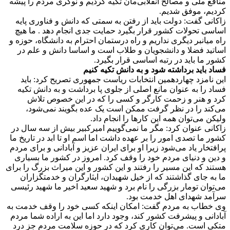
منافع ملی و مصالح انقلابی‌مان تکیه کردیم و نوکری مردم را پیشه
کردیم، موفق شدیم.
زاکانی گفت: دولت باید از رفتن به سمتی که دانش و فناوری پایه
اساسی تحولات کشور قرار بگیرد حمایت جدی انجام دهد . ما هیچ
راه میانبر دیگری نداریم و راه درستمان احترام به دانشگاه، حوزه و
اساتید فضلا و دانشجویان و طلاب است و اساسا دانش و علم در
کشور ما باید در رتبه اساسی قرار بگیرد.
فساد باید برداشته شود و به دانش تکیه کنیم
این نامزد چهاردهمین انتخابات ریاست جمهوری تصریح کرد: باید
فساد را به عنوان مانع اصلی از جلوی پا برداشت و به دانش تکیه
کرد و هنر و زحمت کارگر و کسی را که در این خصوص تلاش
می‌کند را در نظر گرفت ممکن است یک عده بگویند نمی‌شود،
ولیکن می‌توان همه این کارها را انجام داد.
زاکانی عنوان کرد: مگر ما نمی‌گوییم امیرکبیر بیش از سه سال در
کشور ما تصدی امور را بر عهده داشت اما اسم او تا ابد در تاریخ ما
پرافتخار یاد می‌شود زیرا او برای ایران عزیز و آبادانی و برای مردم
و دین و دنیای مردم خود را وقف کرد. امروز در کشور ما بسیاری
هستند که این مسیر را رفتند و این کشور و این میراث بزرگ را برای
ما به جای گذاشتند که از خیل شهیدان، ایثارگران و خدمتگزاران
می‌توان تومار بزرگی را نام برد و شهید سعید اخیر ما شهید رئیسی
سرآمد شهدای اهل خدمت بود.
وی خطاب به مردم گفت: امکان اینکه کسی خود را وقف خدمت به
آبادانی و پیشرفت کشور کند، وجود دارد اما این به اراده شما مردم
متکی است. می‌توان کاری کرد که در حوزه سلامت مردم جز درد