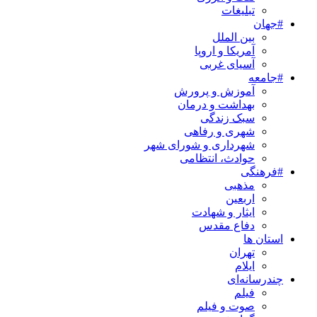
تبلیغات
#جهان
بین الملل
آمریکا و اروپا
آسیای غربی
#جامعه
آموزش و پرورش
بهداشت و درمان
سبک زندگی
شهری و رفاهی
شهرداری و شورای شهر
حوادث، انتظامی
#فرهنگی
مذهبی
اربعین
ایثار و شهادت
دفاع مقدس
استان ها
تهران
ایلام
چندرسانه‌ای
فیلم
صوت و فیلم