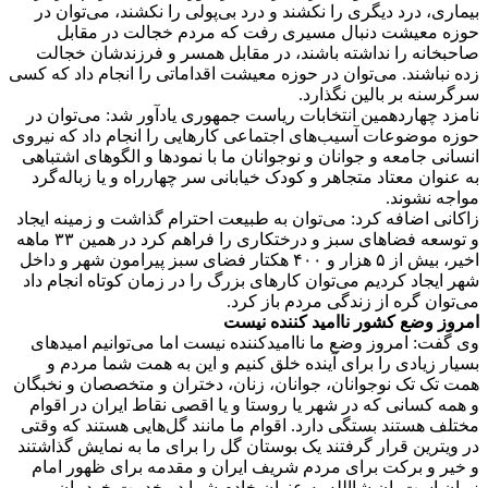
بیماری، درد دیگری را نکشند و درد بی‌پولی را نکشند، می‌توان در
حوزه معیشت دنبال مسیری رفت که مردم خجالت در مقابل
صاحبخانه را نداشته باشند، در مقابل همسر و فرزندشان خجالت
زده نباشند. می‌توان در حوزه معیشت اقداماتی را انجام داد که کسی
سرگرسنه‌ بر بالین نگذارد.
نامزد چهاردهمین انتخابات ریاست جمهوری یادآور شد: می‌توان در
حوزه موضوعات آسیب‌های اجتماعی کارهایی را انجام داد که نیروی
انسانی جامعه و جوانان و نوجوانان ما با نمودها و الگوهای اشتباهی
به عنوان معتاد متجاهر و کودک خیابانی سر چهارراه و یا زباله‌گرد
مواجه نشوند.
زاکانی اضافه کرد: می‌توان به طبیعت احترام گذاشت و زمینه ایجاد
و توسعه فضاهای سبز و درختکاری را فراهم کرد در همین ۳۳ ماهه
اخیر، بیش از ۵ هزار و ۴۰۰ هکتار فضای سبز پیرامون شهر و داخل
شهر ایجاد کردیم می‌توان کارهای بزرگ را در زمان کوتاه انجام داد
می‌توان گره از زندگی مردم باز کرد.
امروز وضع کشور ناامید کننده نیست
وی گفت: امروز وضع ما ناامیدکننده نیست اما می‌توانیم امیدهای
بسیار زیادی را برای آینده خلق کنیم و این به همت شما مردم و
همت تک تک نوجوانان، جوانان، زنان، دختران و متخصصان و نخبگان
و همه کسانی که در شهر یا روستا و یا اقصی نقاط ایران در اقوام
مختلف هستند بستگی دارد. اقوام ما مانند گل‌هایی هستند که وقتی
در ویترین قرار گرفتند یک بوستان گل را برای ما به نمایش گذاشتند
و خیر و برکت برای مردم شریف ایران و مقدمه برای ظهور امام
زمان است. ان شاالله به عنوان خادم شما در خدمت خودمان