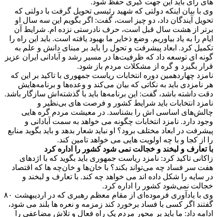
های رای باید این جهت گیری حفظ شود.
وی با بیان اینکه دولتی که شهید رئیسی تحویل گرفت با دولتی که
تحویل آیندگان داد، دو چیز است، گفت: اگر بگویم این سه سال او
برتر از هشت سال قبل است، حرف نادرستی نزده ام. شرایط آن
ایام را به یاد بیاوریم. وضع ذخایر ما بهبود یافته است. باید این راه را
تکمیل کرد. ابعاد پیشرفت و تحول را باید بر مبنای دانش و علم به
گونه ای توسعه داد که ظرفیت‌ها در مسیر رشد و آبادانی ایران عزیز
قرار بگیرد و گره از مشکلات مردم باز شود.
نامزد چهاردهمین دوره انتخابات ریاست جمهوری با تاکید بر این که
هر نامزدی باید به نکاتی که بیان می‌کند و وعده‌ها و برنامه‌هایش
دقت داشته باشد، گفت: این برنامه‌ها باید با گذشته‌اش سازگار باشد.
نامزد انتخابات باید شرایط کشور و فرصت های بی‌نظیر و
چالش‌های اساسی اش را بشناسد. در معیشت مردم گره هایی
وجود دارد. نامزد انتخابات چگونه می خواهد به سمت آبادانی و
پیشرفت در ابعاد مختلف برود؟ او نباید شعار بدهد و باید بگوید منابع
را از کجا و با چه اولویت هایی می خواهد تامین کند.
با تعارف و لبخند و خجالت نمی شود کشور را اداره کرد
زاکانی تاکید کرد: نامزد ریاست جمهوری باید بگوید که با اژدهای
هفت سر فساد چه می‌تواند بکند؟ با خان‌ها و خان‌چه ها که اقتصاد
در سایه را شکل داده اند می خواهد چه کند. با تعارف و لبخند و
خجالت نمی‌شود کشور را اداره کرد.
وی با یادآوری فرموده‌ای از مقام معظم رهبری که در اردیبهشت ۸۰
گفتند اگر کسی با فساد برخورد کند زمزمه و نعره ها بلند می شود،
ادامه داد: ما باید بر محور مردم یک راه فعال و تلاش مضاعفی را