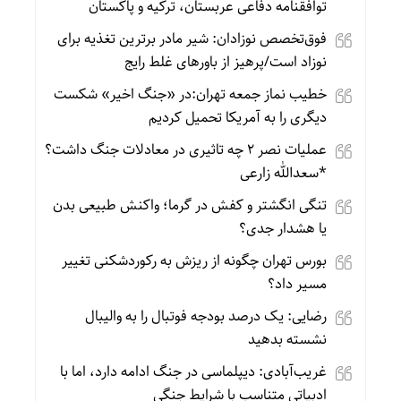
توافقنامه دفاعی عربستان، ترکیه و پاکستان
فوق‌تخصص نوزادان: شیر مادر برترین تغذیه برای
نوزاد است/پرهیز از باورهای غلط رایج
خطیب نماز جمعه تهران:در «جنگ اخیر» شکست
دیگری را به آمریکا تحمیل کردیم
عملیات نصر ۲ چه تاثیری در معادلات جنگ داشت؟
*سعدالله زارعی
تنگی انگشتر و کفش در گرما؛ واکنش طبیعی بدن
یا هشدار جدی؟
بورس تهران چگونه از ریزش به رکوردشکنی تغییر
مسیر داد؟
رضایی: یک درصد بودجه فوتبال را به والیبال
نشسته بدهید
غریب‌آبادی: دیپلماسی در جنگ ادامه دارد، اما با
ادبیاتی متناسب با شرایط جنگی