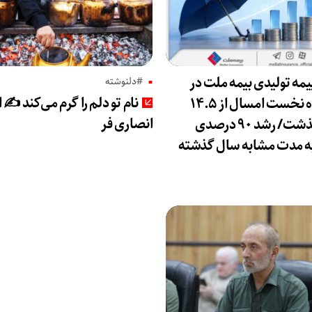
مه تولیدی بیمه ملت در
#دلنوشته
نام تو دلم را گرم می‌کند ✍️ 
چهار ماه نخست امسال از ۱۴.۵
انصاری فر
همت گذشت/ رشد ۹۰ درصدی
ه مدت مشابه سال گذشته