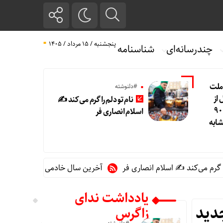
پنجشنبه / ۱۵ مرداد / ۱۴۰۵
چندرسانه‌ای
شناسنامه
 ملت
#دلنوشته
از
نام تو دلم را گرم می‌کند ✍️
۱۴.۵ همت گذشت/ رشد ۹۰
اسلام انصاری فر
ابه
‌کند ✍️ اسلام انصاری فر
آخرین سال خادمی در پتروخادم پتروشیمی 
یادداشت ندای
دید
زاگرس