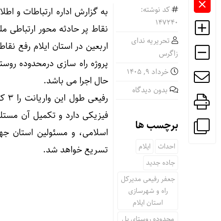
کد نوشته:
به گزارش اداره ارتباطات و اطل
147240
نقاط پر حادثه محور ارتباطی م
تحریریه ندای
اربعین در استان ایلام رفع نقاط
زاگرس
پروژه راه سازی درمحدوده روس
خرداد ۹, ۱۴۰۵
حال اجرا می باشد.
بدون دیدگاه
فیزیکی دارد و تکمیل آن مستل
برچسب ها
اسلامی، و مسئولین استان جهت
احداث
ایلام
تسریع خواهد شد.
جاده جدید
جعفر رفیعی مدیرکل
راه و شهرسازی
استان ایلام
محدوده روستای پل