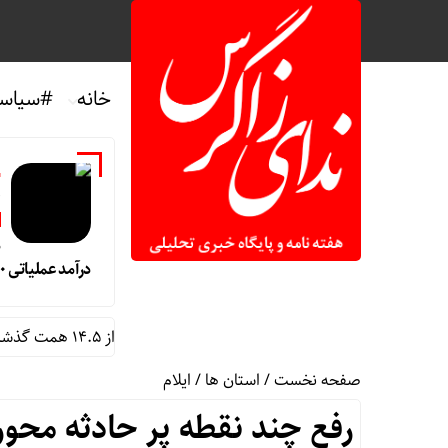
خانه
#سیاس
ن
م
درآمد عملیاتی ۸۰ درصد رشد کرد
بیمه ملت در چهار ماه نخست امسال از ۱۴.۵ همت گذشت/ رشد ۹۰ درصدی نسبت به مدت مشابه سال گذشته
صفحه نخست
/
استان ها
/
ایلام
رفع چند نقطه پر حادثه محو