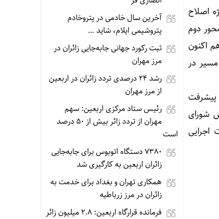
انصاری فر
ه اصلاح
آخرین سال خادمی در پتروخادم
حور دوم
پتروشیمی ایلام، شاید …
هم اکنون
ثبت رکورد جهانی جابه‌جایی زائران در
مرز مهران
مسیر در
رشد ۲۴ درصدی تردد زائران در اربعین
از مرز مهران
کرد و افزود: این پروژه هم اکنون حدود ۲۵ درصد پیشرفت
رئیس ستاد مرکزی اربعین: سهم
س شورای
مهران از تردد زائر بیش از ۵۰ درصد
 اجرایی
است
۷۳۸۰ دستگاه اتوبوس برای جابه‌جایی
زائران اربعین به‌ کارگیری شد
همکاری تهران و بغداد برای خدمت به
زائران در مرز زرباطیه
فرمانده قرارگاه اربعین: ۲.۸ میلیون زائر