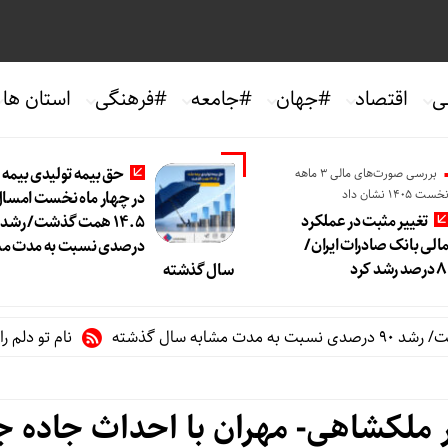
ی
اقتصاد
#جهان
#جامعه
#فرهنگی
استان ها
حق بیمه تولیدی بیمه
بررسی صورت‌های مالی 3 ماهه
خست 1405 نشان داد
در چهار ماه نخست امسال 
تغییر مثبت در عملکرد
الی بانک صادرات ایران/
درصدی نسبت به مدت مش
سال گذشته
نام تو دلم را گرم می
ر ملکشاهی- مهران با احداث جاده ج