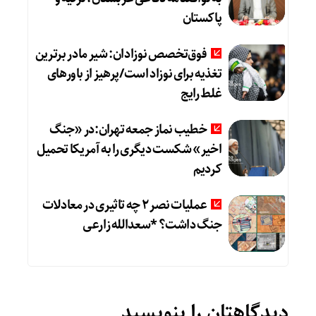
پاکستان
فوق‌تخصص نوزادان: شیر مادر برترین
تغذیه برای نوزاد است/پرهیز از باورهای
غلط رایج
خطیب نماز جمعه تهران:در «جنگ
اخیر» شکست دیگری را به آمریکا تحمیل
کردیم
عملیات نصر ۲ چه تاثیری در معادلات
جنگ داشت؟ *سعدالله زارعی
دیدگاهتان را بنویسید