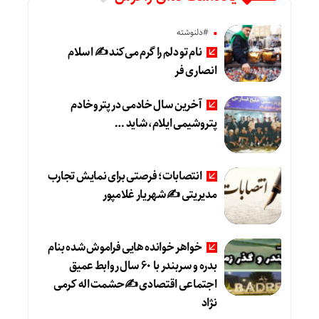
#دلنوشته
نام تو دلم را گرم می‌کند ✍️ اسلام
انصاری فر
آخرین سال خادمی در پتروخادم
پتروشیمی ایلام، شاید …
انتصابات؛ فرصتی برای نمایش تجارب
مدیریتی ✍ شهریار غلامپور
خواهر خوانده هایی فراموش شده بنام
بدره و سربندر با ۶۰ سال روابط عمیق
اجتماعی اقتصادی ✍حشمت اله کرمی
نژاد