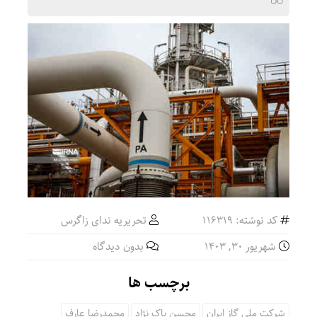
کد نوشته: 116319
تحریریه ندای زاگرس
شهریور ۳۰, ۱۴۰۳
بدون دیدگاه
برچسب ها
شرکت ملی گاز ایران
محسن پاک نژاد
محمدرضا عارف