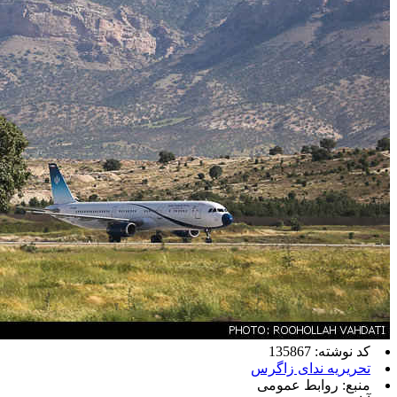
کد نوشته: 135867
تحریریه ندای زاگرس
منبع: روابط عمومی