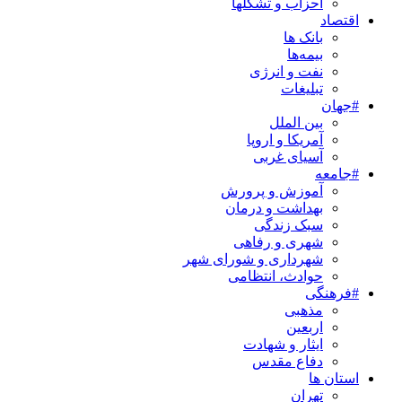
احزاب و تشکلها
اقتصاد
بانک ها
بیمه‌ها
نفت و انرژی
تبلیغات
#جهان
بین الملل
آمریکا و اروپا
آسیای غربی
#جامعه
آموزش و پرورش
بهداشت و درمان
سبک زندگی
شهری و رفاهی
شهرداری و شورای شهر
حوادث، انتظامی
#فرهنگی
مذهبی
اربعین
ایثار و شهادت
دفاع مقدس
استان ها
تهران