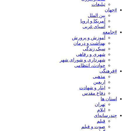
تبلیغات
#جهان
بین الملل
آمریکا و اروپا
آسیای غربی
#جامعه
آموزش و پرورش
بهداشت و درمان
سبک زندگی
شهری و رفاهی
شهرداری و شورای شهر
حوادث، انتظامی
#فرهنگی
مذهبی
اربعین
ایثار و شهادت
دفاع مقدس
استان ها
تهران
ایلام
چندرسانه‌ای
فیلم
صوت و فیلم