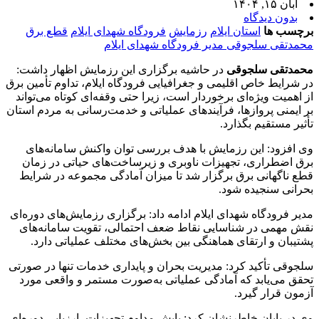
آبان ۱۵, ۱۴۰۴
بدون دیدگاه
برچسب ها
استان ایلام
رزمایش
فرودگاه شهدای ایلام
قطع برق
محمدتقی سلجوقی مدیر فرودگاه شهدای ایلام
محمدتقی سلجوقی
در حاشیه برگزاری این رزمایش اظهار داشت:
در شرایط خاص اقلیمی و جغرافیایی فرودگاه ایلام، تداوم تأمین برق
از اهمیت ویژه‌ای برخوردار است، زیرا حتی وقفه‌ای کوتاه می‌تواند
بر ایمنی پروازها، فرآیندهای عملیاتی و خدمت‌رسانی به مردم استان
تأثیر مستقیم بگذارد.
وی افزود: این رزمایش با هدف بررسی توان واکنش سامانه‌های
برق اضطراری، تجهیزات ناوبری و زیرساخت‌های حیاتی در زمان
قطع ناگهانی برق برگزار شد تا میزان آمادگی مجموعه در شرایط
بحرانی سنجیده شود.
مدیر فرودگاه شهدای ایلام ادامه داد: برگزاری رزمایش‌های دوره‌ای
نقش مهمی در شناسایی نقاط ضعف احتمالی، تقویت سامانه‌های
پشتیبان و ارتقای هماهنگی بین بخش‌های مختلف عملیاتی دارد.
سلجوقی تأکید کرد: مدیریت بحران و پایداری خدمات تنها در صورتی
تحقق می‌یابد که آمادگی عملیاتی به‌صورت مستمر و واقعی مورد
آزمون قرار گیرد.
وی در پایان خاطرنشان کرد: پایش مداوم تجهیزات، ارزیابی دوره‌ای