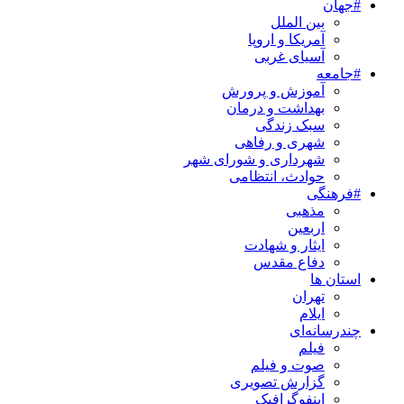
#جهان
بین الملل
آمریکا و اروپا
آسیای غربی
#جامعه
آموزش و پرورش
بهداشت و درمان
سبک زندگی
شهری و رفاهی
شهرداری و شورای شهر
حوادث، انتظامی
#فرهنگی
مذهبی
اربعین
ایثار و شهادت
دفاع مقدس
استان ها
تهران
ایلام
چندرسانه‌ای
فیلم
صوت و فیلم
گزارش تصویری
اینفوگرافیک