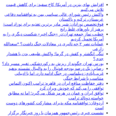
افزایش بهای بنزین در آمریکا/ کاخ سفید: برای کاهش قیمت
تلاش می‌کنیم
واکنش رئیس شورای عالی سیاسی یمن به توافقنامه دفاعی
عربستان، ترکیه و پاکستان
فوق‌تخصص نوزادان: شیر مادر برترین تغذیه برای نوزاد است/
پرهیز از باورهای غلط رایج
خطیب نماز جمعه تهران:در «جنگ اخیر» شکست دیگری را به
آمریکا تحمیل کردیم
عملیات نصر ۲ چه تاثیری در معادلات جنگ داشت؟ *سعدالله
زارعی
تنگی انگشتر و کفش در گرما؛ واکنش طبیعی بدن یا هشدار
جدی؟
بورس تهران چگونه از ریزش به رکوردشکنی تغییر مسیر داد؟
رضایی: یک درصد بودجه فوتبال را به والیبال نشسته بدهید
غریب‌آبادی: دیپلماسی در جنگ ادامه دارد، اما با ادبیاتی
متناسب با شرایط جنگی
دفتر حفاظت منافع ایران در قاهره: ترامپ اکنون التماس
توافقی را می‌کند که خودش ویران کرد
توافق ایران و عمان در هرمز شکل می‌گیرد؛ اما نه مطابق
خواسته دونالد ترامپ
اردوغان: توافقنامه مکه پذیرای مشارکت کشورهای دوست
است
نشست خبری رئیس‌جمهور همزمان با روز خبرنگار برگزار