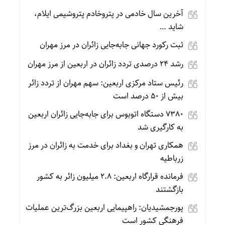
آخرین سال خادمی در پتروخادم پتروشیمی ایلام،
شاید …
ثبت رکورد جهانی جابه‌جایی زائران در مرز مهران
رشد ۲۴ درصدی تردد زائران در اربعین از مرز مهران
رئیس ستاد مرکزی اربعین: سهم مهران از تردد زائر
بیش از ۵۰ درصد است
۷۳۸۰ دستگاه اتوبوس برای جابه‌جایی زائران اربعین
به‌ کارگیری شد
همکاری تهران و بغداد برای خدمت به زائران در مرز
زرباطیه
فرمانده قرارگاه اربعین: ۲.۸ میلیون زائر به کشور
بازگشتند
پورجمشیدیان: راهپیمایی اربعین بزرگ‌ترین عملیات
فرهنگی کشور است