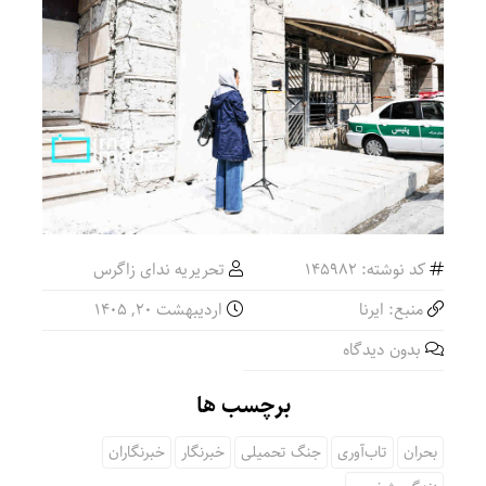
کد نوشته: 145982
تحریریه ندای زاگرس
منبع: ایرنا
اردیبهشت ۲۰, ۱۴۰۵
بدون دیدگاه
برچسب ها
بحران
تاب‌آوری
جنگ تحمیلی
خبرنگار
خبرنگاران