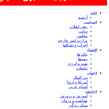
خانه
آرشیو
#سیاسی
رهبر انقلاب
دولت
مجلس
وزارت امور خارجه
احزاب و تشکلها
اقتصاد
بانک ها
بیمه‌ها
نفت و انرژی
تبلیغات
#جهان
بین الملل
آمریکا و اروپا
آسیای غربی
#جامعه
آموزش و پرورش
بهداشت و درمان
سبک زندگی