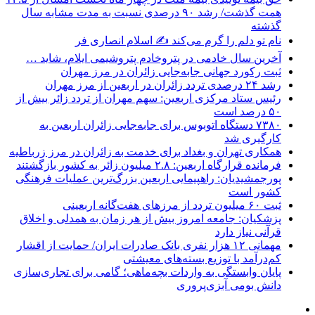
همت گذشت/ رشد ۹۰ درصدی نسبت به مدت مشابه سال
گذشته
نام تو دلم را گرم می‌کند ✍️ اسلام انصاری فر
آخرین سال خادمی در پتروخادم پتروشیمی ایلام، شاید …
ثبت رکورد جهانی جابه‌جایی زائران در مرز مهران
رشد ۲۴ درصدی تردد زائران در اربعین از مرز مهران
رئیس ستاد مرکزی اربعین: سهم مهران از تردد زائر بیش از
۵۰ درصد است
۷۳۸۰ دستگاه اتوبوس برای جابه‌جایی زائران اربعین به‌
کارگیری شد
همکاری تهران و بغداد برای خدمت به زائران در مرز زرباطیه
فرمانده قرارگاه اربعین: ۲.۸ میلیون زائر به کشور بازگشتند
پورجمشیدیان: راهپیمایی اربعین بزرگ‌ترین عملیات فرهنگی
کشور است
ثبت ۶۰ میلیون تردد از مرزهای هفت‌گانه اربعینی
پزشکیان: جامعه امروز بیش از هر زمان به همدلی و اخلاق
قرآنی نیاز دارد
مهمانی ۱۲ هزار نفری بانک صادرات ایران/ حمایت از اقشار
کم‌درآمد با توزیع بسته‌های معیشتی
پایان وابستگی به واردات بچه‌ماهی؛ گامی برای تجاری‌سازی
دانش بومی آبزی‌پروری