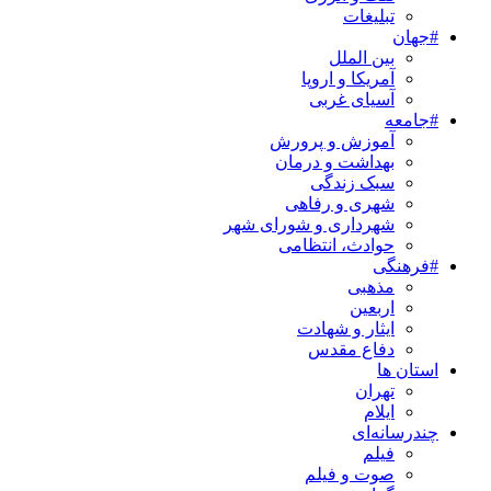
تبلیغات
#جهان
بین الملل
آمریکا و اروپا
آسیای غربی
#جامعه
آموزش و پرورش
بهداشت و درمان
سبک زندگی
شهری و رفاهی
شهرداری و شورای شهر
حوادث، انتظامی
#فرهنگی
مذهبی
اربعین
ایثار و شهادت
دفاع مقدس
استان ها
تهران
ایلام
چندرسانه‌ای
فیلم
صوت و فیلم