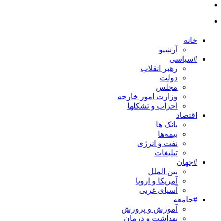
خانه
آرشیو
#سیاسی
رهبر انقلاب
دولت
مجلس
وزارت امور خارجه
احزاب و تشکلها
اقتصاد
بانک ها
بیمه‌ها
نفت و انرژی
تبلیغات
#جهان
بین الملل
آمریکا و اروپا
آسیای غربی
#جامعه
آموزش و پرورش
بهداشت و درمان