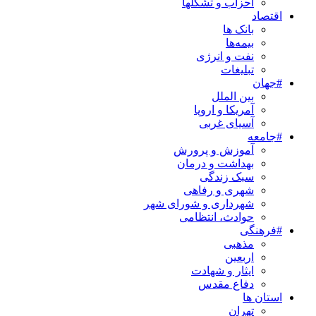
احزاب و تشکلها
اقتصاد
بانک ها
بیمه‌ها
نفت و انرژی
تبلیغات
#جهان
بین الملل
آمریکا و اروپا
آسیای غربی
#جامعه
آموزش و پرورش
بهداشت و درمان
سبک زندگی
شهری و رفاهی
شهرداری و شورای شهر
حوادث، انتظامی
#فرهنگی
مذهبی
اربعین
ایثار و شهادت
دفاع مقدس
استان ها
تهران