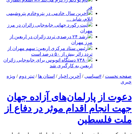
فر
آخرین سال خادمی در پتروخادم پتروشیمی
ایلام، شاید …
ثبت رکورد جهانی جابه‌جایی زائران در مرز
مهران
رشد ۲۴ درصدی تردد زائران در اربعین از
مرز مهران
رئیس ستاد مرکزی اربعین: سهم مهران از
تردد زائر بیش از ۵۰ درصد است
۷۳۸۰ دستگاه اتوبوس برای جابه‌جایی زائران
اربعین به‌ کارگیری شد
صفحه نخست
/
#سیاسی
/
آخرین اخبار
/
استان ها
/
تیتر دوم
/
ویژه
خبری
دعوت از پارلمان‌های آزاده جهان
جهت انجام اقدام موثر در دفاع از
ملت فلسطین