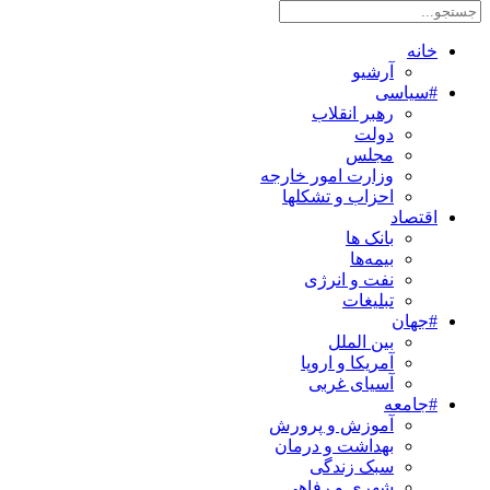
خانه
آرشیو
#سیاسی
رهبر انقلاب
دولت
مجلس
وزارت امور خارجه
احزاب و تشکلها
اقتصاد
بانک ها
بیمه‌ها
نفت و انرژی
تبلیغات
#جهان
بین الملل
آمریکا و اروپا
آسیای غربی
#جامعه
آموزش و پرورش
بهداشت و درمان
سبک زندگی
شهری و رفاهی