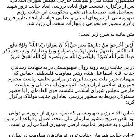
کمیسیون امنیت ملی و سیاست خارجی مجلس شورای اسلامی،
پس از برگزاری نشست فوق‌العاده بررسی ابعاد جنایت ترور شهید
اسماعیل هنیه طی بیانیه‌ای ضمن محکومیت این جنایت رژیم
صهیونیستی، از نیروهای امنیتی و نظامی خواستار اتخاذ تدابیر فوری
و لازم منظور خوانخواهی و مجازات سخت آن رژیم شد.
متن بیانیه به شرح زیر است:
الّذین أخْرجوا منْ دیارهمْ بغیْر حقٍّ إلّا أنْ یقولوا ربّنا اللّه ۗ ولوْلا دفْع
اللّه النّاس بعْضهمْ ببعْضٍ لهدّمتْ صوامع وبیعٌ وصلواتٌ ومساجد یذْکر
فیها اسْم اللّه کثیرًا ۗ ولینْصرنّ اللّه منْ ینْصره ۗ إنّ اللّه لقویٌّ عزیزٌ
در پی جنایت رژیم روبه زوال صهیونیستی در به شهادت رساندن
جناب آقای اسماعیل هنیه، رهبر مقاومت فلسطینی حماس که
میهمان عزیز ملت سربلند ایران در مراسم تحلیف ریاست محترم
جمهوری اسلامی ایران بودند، کمیسیون امنیت ملی و سیاست
خارجی مجلس شورای اسلامی نشست فوق العاده‌ای را با حضور
مسئولان ذیربط به منظور بررسی ابعاد این جنایت هولناک برگزار
کرد:
۱- این اقدام رژیم صهیونیستی که نمونه بارزی از تروریسم دولتی
بود نقض صریح منشور سازمان ملل متحد، اصول و قواعد امره بین
المللی و به خصوص تمامیت ارضی جمهوری اسلامی ایران است.
۲- این جنایت همزمان جنایت ترور فرماندهان مقاومت در لبنان و