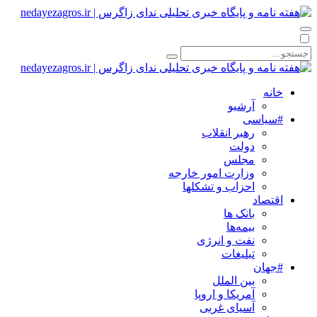
خانه
آرشیو
#سیاسی
رهبر انقلاب
دولت
مجلس
وزارت امور خارجه
احزاب و تشکلها
اقتصاد
بانک ها
بیمه‌ها
نفت و انرژی
تبلیغات
#جهان
بین الملل
آمریکا و اروپا
آسیای غربی