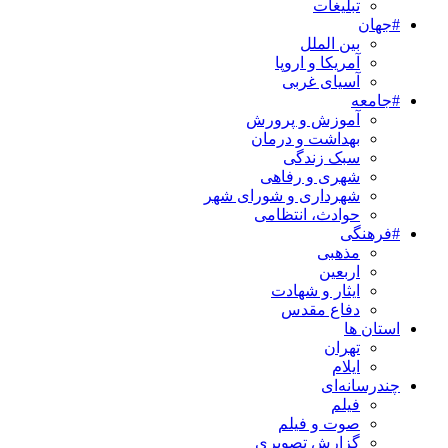
تبلیغات
#جهان
بین الملل
آمریکا و اروپا
آسیای غربی
#جامعه
آموزش و پرورش
بهداشت و درمان
سبک زندگی
شهری و رفاهی
شهرداری و شورای شهر
حوادث، انتظامی
#فرهنگی
مذهبی
اربعین
ایثار و شهادت
دفاع مقدس
استان ها
تهران
ایلام
چندرسانه‌ای
فیلم
صوت و فیلم
گزارش تصویری