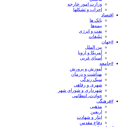
وزارت امور خارجه
احزاب و تشکلها
اقتصاد
بانک ها
بیمه‌ها
نفت و انرژی
تبلیغات
#جهان
بین الملل
آمریکا و اروپا
آسیای غربی
#جامعه
آموزش و پرورش
بهداشت و درمان
سبک زندگی
شهری و رفاهی
شهرداری و شورای شهر
حوادث، انتظامی
#فرهنگی
مذهبی
اربعین
ایثار و شهادت
دفاع مقدس