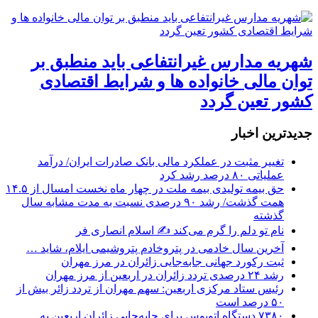
شهریه مدارس غیرانتفاعی باید منطبق بر
توان مالی خانواده ها و شرایط اقتصادی
کشور تعین گردد
جديدترين اخبار
تغییر مثبت در عملکرد مالی بانک صادرات ایران/ درآمد
عملیاتی ۸۰ درصد رشد کرد
حق بیمه تولیدی بیمه ملت در چهار ماه نخست امسال از ۱۴.۵
همت گذشت/ رشد ۹۰ درصدی نسبت به مدت مشابه سال
گذشته
نام تو دلم را گرم می‌کند ✍️ اسلام انصاری فر
آخرین سال خادمی در پتروخادم پتروشیمی ایلام، شاید …
ثبت رکورد جهانی جابه‌جایی زائران در مرز مهران
رشد ۲۴ درصدی تردد زائران در اربعین از مرز مهران
رئیس ستاد مرکزی اربعین: سهم مهران از تردد زائر بیش از
۵۰ درصد است
۷۳۸۰ دستگاه اتوبوس برای جابه‌جایی زائران اربعین به‌