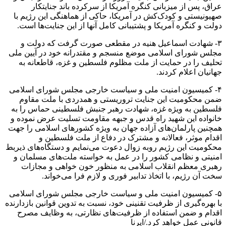
عراق، پس از میزبانی کنگره آمریکا از سرکرده باند جنایتکار
صهیونیستی و کودک‌کش در آمریکا، حاکی از هماهنگی این رژیم با
دولت و کنگره آمریکا و پشتیبانی کامل آنها از این جنایت‌ها است.
۳- شهادت اسماعیل هنیه در مقطعی صورت گرفت که دولت و
مجلس شورای اسلامی موضع منسجم و مقتدرانه خود در آیین ملی
تحلیف را در حمایت از ملت مظلوم فلسطین و غزه، قاطعانه به
جهانیان اعلام کردند.
۴- کمیسیون امنیت ملی و سیاست خارجی مجلس شورای اسلامی
ضمن محکومیت این جنایت تروریستی و همدردی با ملت مقاوم
فلسطین به ویژه غزه، شهادت رهبر جنبش فلسطینی حماس را به
خانواده این شهید راه قدس و جبهه مقاومت تسلیت عرض نموده و
همچنین پارلمان‌های آزاده جهان به ویژه کشورهای اسلامی را جهت
اقدام موثر، فعالانه و مشترک در دفاع از ملت فلسطین و
محکومیت این رژیم روبه زوال دعوت می‌نمایم و دستگاه‌های ذیربط
امنیتی و نظامی کشور را در عمل به خواسته ملت‌های مسلمان و
رهبری معظم انقلاب اسلامی به منظور خون خواهی و مجازات
سخت آن رژیم، با اتخاذ تدابیر فوری و لازم فرا می‌خواند.
۵- کمیسیون امنیت ملی و سیاست خارجی مجلس شورای اسلامی
با بهره‌گیری از ظرفیت تقنینی خود، نسبت به تدوین قوانین بازدارنده
اقدام و ضمن استفاده از ظرفیت‌های نظارتی، به وظایف مصرح
قانونی عمل خواهد کرد./ایرنا