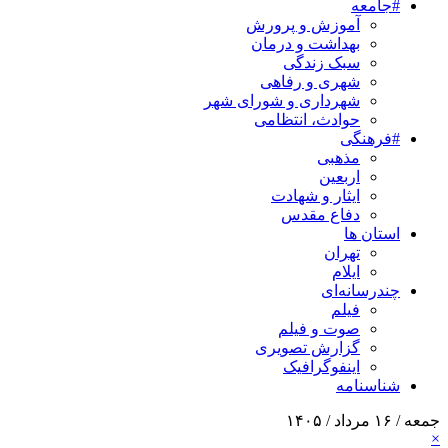
#جامعه
آموزش و پرورش
بهداشت و درمان
سبک زندگی
شهری و رفاهی
شهرداری و شورای شهر
حوادث، انتظامی
#فرهنگی
مذهبی
اربعین
ایثار و شهادت
دفاع مقدس
استان ها
تهران
ایلام
چندرسانه‌ای
فیلم
صوت و فیلم
گزارش تصویری
اینفوگرافیک
شناسنامه
جمعه / ۱۶ مرداد / ۱۴۰۵
×