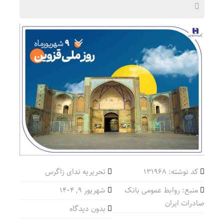
کد نوشته: 131968
تحریریه ندای زاگرس
منبع: روابط عمومی بانک
شهریور ۹, ۱۴۰۴
صادرات ایران
بدون دیدگاه