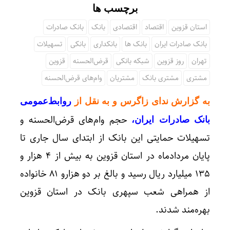
برچسب ها
استان قزوین
اقتصاد
اقتصادی
بانک
بانک صادرات
بانک صادرات ایران
بانک ها
بانکداری
بانکی
تسهیلات
تهران
روز قزوین
شبکه بانکی
قرض‌الحسنه
قزوین
مشتری
مشتری بانک
مشتریان
وام‌های قرض‌الحسنه
به گزارش ندای زاگرس و به نقل از
روابط‌عمومی
حجم وام‌های قرض‌الحسنه و
بانک صادرات ایران،
تسهیلات حمایتی این بانک از ابتدای سال جاری تا
پایان مردادماه در استان قزوین به بیش از ۴ هزار و
۱۳۵ میلیارد ریال رسید و بالغ بر دو هزارو ۸۱ خانواده
از همراهی شعب سپهری بانک در استان قزوین
بهره‌مند شدند.