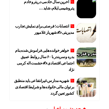
آخرین سال خادمی در پتروخادم
پتروشیمی ایلام، شاید …
انتصابات؛ فرصتی برای نمایش تجارب
مدیریتی ✍ شهریار غلامپور
خواهر خوانده هایی فراموش شده بنام
بدره و سربندر با ۶۰ سال روابط عمیق
اجتماعی اقتصادی ✍حشمت اله کرمی
نژاد
شهریه مدارس غیرانتفاعی باید منطبق
بر توان مالی خانواده ها و شرایط اقتصادی
کشور تعین گردد
جديدترين اخبار