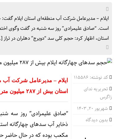
است. “صادق علیمرادی” روز سه شنبه در گفت وگوی اختصاص
استان، اظهار کرد: حجم کلی سد “دویرج” دهلران در تراز [
کد نوشته: 115586
ایلام – مدیرعامل شرکت آب م
تحریریه ندای
استان بیش از ۲۸۷ میلیون متر مکعب است.
زاگرس
شهریور ۲۰, ۱۴۰۳
“صادق علیمرادی” روز سه شنبه
بدون دیدگاه
مکعب بوده که در حال حاضر حجم کنونی آن بیش از ۲۰۵ 