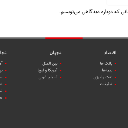
انی که دوباره دیدگاهی می‌نویسم.
اقتصاد
#جهان
#جا
بانک ها
بین الملل
آم
بیمه‌ها
آمریکا و اروپا
به
نفت و انرژی
آسیای غربی
سب
تبلیغات
شه
شه
حو