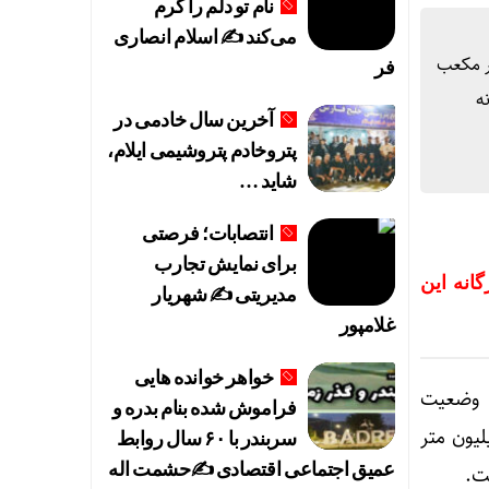
نام تو دلم را گرم
می‌کند ✍️ اسلام انصاری
های چهارگانه این استان بیش از ۲۸۷ میلیون متر مکعب
فر
ه
آخرین سال خادمی در
پتروخادم پتروشیمی ایلام،
شاید …
انتصابات؛ فرصتی
برای نمایش تجارب
انه این
مدیریتی ✍ شهریار
غلامپور
خواهر خوانده هایی
ن وضعیت
فراموش شده بنام بدره و
ه استان، اظهار کرد: حجم کلی سد “دویرج” دهلران در تراز نرمال ۶۱ میلیون متر
سربندر با ۶۰ سال روابط
عمیق اجتماعی اقتصادی ✍حشمت اله