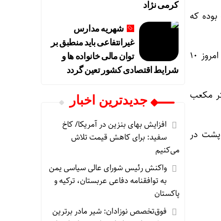
کرمی نژاد
یلام ۶۱ میلیون مترمکعب بوده که
شهریه مدارس
غیرانتفاعی باید منطبق بر
علیمرادی بیان کرد: حجم سد کنگیر ایوان نیز در تراز نرمال ۱۹ میلیون مترمکعب بوده که تا امروز ۱۰
توان مالی خانواده ها و
شرایط اقتصادی کشور تعین گردد
سد نیز در تراز نرمال ۱۹ میلیون متر مکعب
جديدترين اخبار
افزایش بهای بنزین در آمریکا/ کاخ
 پشت در
سفید: برای کاهش قیمت تلاش
می‌کنیم
واکنش رئیس شورای عالی سیاسی یمن
به توافقنامه دفاعی عربستان، ترکیه و
پاکستان
فوق‌تخصص نوزادان: شیر مادر برترین