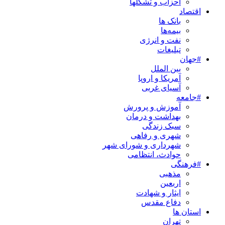
احزاب و تشکلها
اقتصاد
بانک ها
بیمه‌ها
نفت و انرژی
تبلیغات
#جهان
بین الملل
آمریکا و اروپا
آسیای غربی
#جامعه
آموزش و پرورش
بهداشت و درمان
سبک زندگی
شهری و رفاهی
شهرداری و شورای شهر
حوادث، انتظامی
#فرهنگی
مذهبی
اربعین
ایثار و شهادت
دفاع مقدس
استان ها
تهران