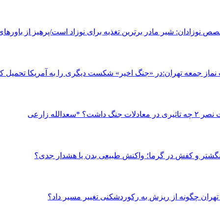
صص نوزادان: شیر مادر برترین تغذیه برای نوزاد است/پرهیز از باورهای
ماز جمعه تهران:در «جنگ اخیر» شکست دیگری را به آمریکا تحمیل ک
دلات جنگ داشت؟ *سعدالله زارعی
نگشتر و کفش در گرما؛ واکنش طبیعی بدن یا هشدار جدی؟
هران چگونه از ریزش به رکوردشکنی تغییر مسیر داد؟