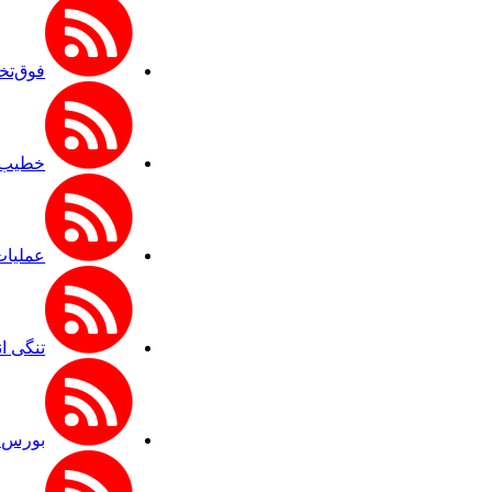
فوق‌تخ
خطیب ن
عملیات نصر ۲ چه تاثیری در معا
تنگی ا
بورس ت