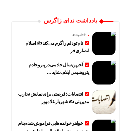
یادداشت ندای زاگرس
#دلنوشته
نام تو دلم را گرم می‌کند ✍️ اسلام
انصاری فر
آخرین سال خادمی در پتروخادم
پتروشیمی ایلام، شاید …
انتصابات؛ فرصتی برای نمایش تجارب
مدیریتی ✍ شهریار غلامپور
خواهر خوانده هایی فراموش شده بنام
بدره و سربندر با ۶۰ سال روابط عمیق