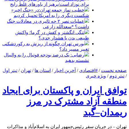
برای نوزاد است/پرهیز از باورهای غلط رایج
خطیب نماز جمعه تهران:در «جنگ اخیر»
شکست دیگری را به آمریکا تحمیل کردیم
عملیات نصر ۲ چه تاثیری در معادلات جنگ
داشت؟ *سعدالله زارعی
تنگی انگشتر و کفش در گرما؛ واکنش
طبیعی بدن یا هشدار جدی؟
بورس تهران چگونه از ریزش به رکوردشکنی
تغییر مسیر داد؟
رضایی: یک درصد بودجه فوتبال را به والیبال
نشسته بدهید
صفحه نخست
/
#اقتصادی
/
آخرین اخبار
/
استان ها
/
تهران
/
تیتر اول
/
تیتر دوم
/
ویژه خبری
توافق ایران و پاکستان برای ایجاد
منطقه آزاد مشترک در مرز
ریمدان–گبد
تهران – در جریان سفر رئیس‌جمهور ایران به اسلام‌آباد و مذاکرات