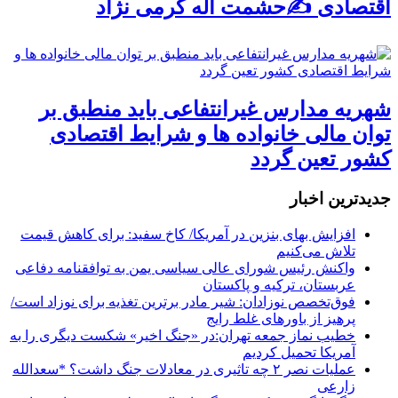
اقتصادی ✍حشمت اله کرمی نژاد
شهریه مدارس غیرانتفاعی باید منطبق بر
توان مالی خانواده ها و شرایط اقتصادی
کشور تعین گردد
جديدترين اخبار
افزایش بهای بنزین در آمریکا/ کاخ سفید: برای کاهش قیمت
تلاش می‌کنیم
واکنش رئیس شورای عالی سیاسی یمن به توافقنامه دفاعی
عربستان، ترکیه و پاکستان
فوق‌تخصص نوزادان: شیر مادر برترین تغذیه برای نوزاد است/
پرهیز از باورهای غلط رایج
خطیب نماز جمعه تهران:در «جنگ اخیر» شکست دیگری را به
آمریکا تحمیل کردیم
عملیات نصر ۲ چه تاثیری در معادلات جنگ داشت؟ *سعدالله
زارعی