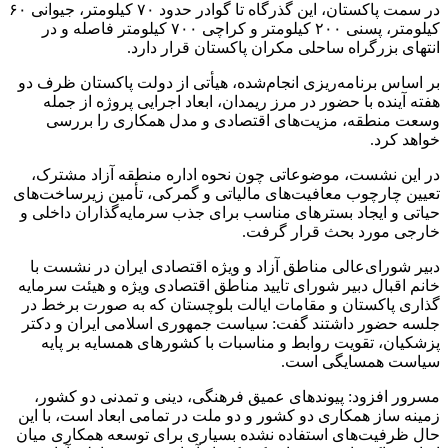
در سمت پاکستان، این گذرگاه تا گوادر حدود ۷۰ کیلومتر، جیوانی ۶۰
کیلومتر، پسنی ۲۰۰ کیلومتر و کراچی ۷۰۰ کیلومتر فاصله و در
انتهای بزرگراه ساحلی مکران پاکستان قرار دارد.
بر اساس برنامه‌ریزی انجام‌شده، هیأتی از دولت پاکستان ظرف دو
هفته آینده با حضور در مرز ریمدان، ابعاد اجرایی پروژه از جمله
وسعت منطقه، مزیت‌های اقتصادی و مدل همکاری را بررسی
خواهد کرد.
در این نشست، موضوعاتی چون نحوه اداره منطقه آزاد مشترک،
تعیین چارچوب معافیت‌های مالیاتی و گمرکی، تأمین زیرساخت‌های
حیاتی و ایجاد بسترهای مناسب برای جذب سرمایه‌گذاران داخلی و
خارجی مورد بحث قرار گرفت.
دبیر شورای‌عالی مناطق آزاد و ویژه اقتصادی ایران در نشست با
خانم اقبال دبیر شورای تایید مناطق اقتصادی ویژه و هیئت سرمایه
گذاری پاکستان و مقامات ایالت بلوچستان که به صورت برخط در
جلسه حضور داشتند گفت: سیاست جمهوری اسلامی ایران و دکتر
پزشکیان، تقویت روابط و مناسبات با کشورهای همسایه بر پایه
سیاست همسایگی است.
مسرور افزود: پیوندهای عمیق فرهنگی، دینی و تمدنی دو کشور،
زمینه ساز همکاری دو کشور و دو ملت در تمامی ابعاد است، با این
حال ظرفیت‌های استفاده نشده بسیاری برای توسعه همکاری میان