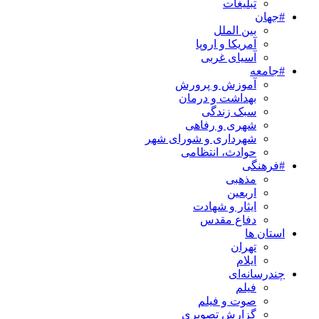
تبلیغات
#جهان
بین الملل
آمریکا و اروپا
آسیای غربی
#جامعه
آموزش و پرورش
بهداشت و درمان
سبک زندگی
شهری و رفاهی
شهرداری و شورای شهر
حوادث، انتظامی
#فرهنگی
مذهبی
اربعین
ایثار و شهادت
دفاع مقدس
استان ها
تهران
ایلام
چندرسانه‌ای
فیلم
صوت و فیلم
گزارش تصویری