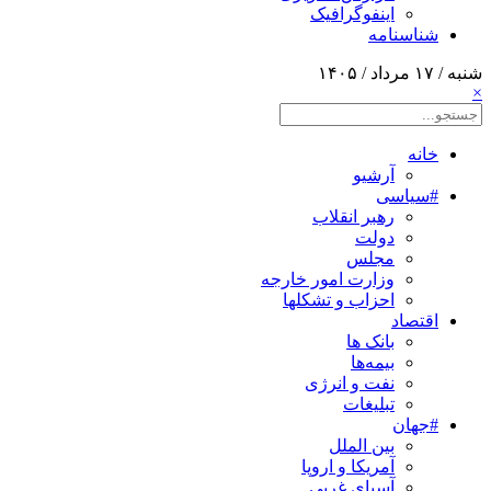
اینفوگرافیک
شناسنامه
شنبه / ۱۷ مرداد / ۱۴۰۵
×
خانه
آرشیو
#سیاسی
رهبر انقلاب
دولت
مجلس
وزارت امور خارجه
احزاب و تشکلها
اقتصاد
بانک ها
بیمه‌ها
نفت و انرژی
تبلیغات
#جهان
بین الملل
آمریکا و اروپا
آسیای غربی