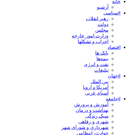
خانه
آرشیو
#سیاسی
رهبر انقلاب
دولت
مجلس
وزارت امور خارجه
احزاب و تشکلها
اقتصاد
بانک ها
بیمه‌ها
نفت و انرژی
تبلیغات
#جهان
بین الملل
آمریکا و اروپا
آسیای غربی
#جامعه
آموزش و پرورش
بهداشت و درمان
سبک زندگی
شهری و رفاهی
شهرداری و شورای شهر
حوادث، انتظامی