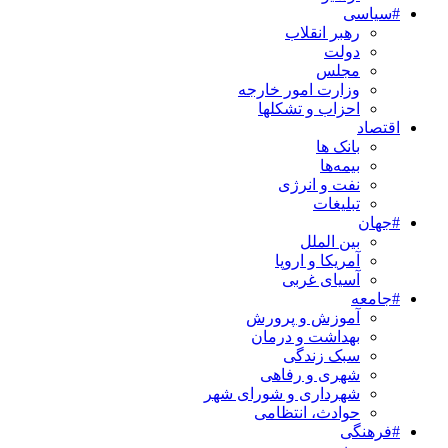
#سیاسی
رهبر انقلاب
دولت
مجلس
وزارت امور خارجه
احزاب و تشکلها
اقتصاد
بانک ها
بیمه‌ها
نفت و انرژی
تبلیغات
#جهان
بین الملل
آمریکا و اروپا
آسیای غربی
#جامعه
آموزش و پرورش
بهداشت و درمان
سبک زندگی
شهری و رفاهی
شهرداری و شورای شهر
حوادث، انتظامی
#فرهنگی