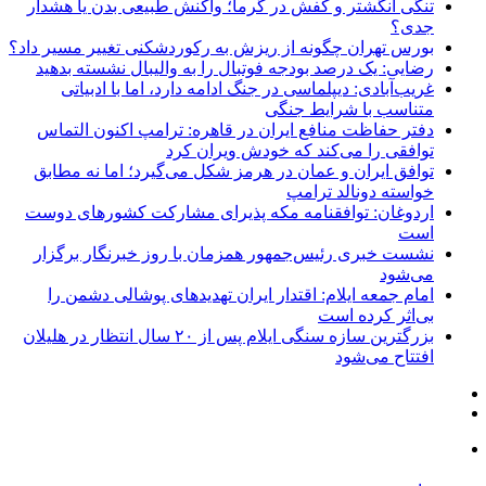
تنگی انگشتر و کفش در گرما؛ واکنش طبیعی بدن یا هشدار
جدی؟
بورس تهران چگونه از ریزش به رکوردشکنی تغییر مسیر داد؟
رضایی: یک درصد بودجه فوتبال را به والیبال نشسته بدهید
غریب‌آبادی: دیپلماسی در جنگ ادامه دارد، اما با ادبیاتی
متناسب با شرایط جنگی
دفتر حفاظت منافع ایران در قاهره: ترامپ اکنون التماس
توافقی را می‌کند که خودش ویران کرد
توافق ایران و عمان در هرمز شکل می‌گیرد؛ اما نه مطابق
خواسته دونالد ترامپ
اردوغان: توافقنامه مکه پذیرای مشارکت کشورهای دوست
است
نشست خبری رئیس‌جمهور همزمان با روز خبرنگار برگزار
می‌شود
امام جمعه ایلام: اقتدار ایران تهدیدهای پوشالی دشمن را
بی‌اثر کرده است
بزرگترین سازه سنگی ایلام پس از ۲۰ سال انتظار در هلیلان
افتتاح می‌شود