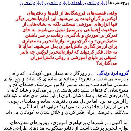
برچسب ها
لوازم التحریر اهدای لوازم التحریر
لوازم‌التحریر
وقتی قفسه‌های فروشگاه‌ها از قلم‌ها و دفترهای
لوکس و گران‌قیمت پر می‌شود، این لوازم‌التحریر دیگر
تنها ابزارهای آموزشی نیستند، بلکه به نشانه‌هایی از
موقعیت اجتماعی و پرستیژ تبدیل می‌شوند. به جای
تمرکز بر آموزش و یادگیری، رقابت بر سر داشتن
«شیک‌ترین» و «گران‌ترین» لوازم‌التحریر به معیاری
برای ارزش‌گذاری دانش‌آموزان بدل می‌شود. اما آیا تا
به حال فکر کرده‌اید که لوازم‌التحریر لوکس چه تأثیر
عمیقی بر دنیای آموزشی و روانی دانش‌آموزان
می‌گذارند؟
گروه ایرنا زندگی –
در روزگاری نه چندان دور، کودکانی که راهی
مدرسه می‌شدند، با دفترها و مدادهای ساده‌ای که شاید از چوب‌های
معمولی ساخته شده بودند، به سر کلاس می‌رفتند. خط‌های کج و
معوج‌شان، کاغذهای سپید دفترهایشان را پر می‌کرد و شاید گاهی
پاک‌کن‌های کوچک و ساده‌شان، اثری از این تلاش‌های خام و کودکانه
را از بین می‌برد. اما در دل همان دفترهای ساده و مدادهای چوبی،
جهانی از رؤیا و خلاقیت رشد می‌کرد؛ دنیایی که با سادگی و
بی‌تکلفی، فرصتی برای فکر کردن و خلاق شدن به کودکان می‌داد.
اما اکنون، در شهرهای پرهیاهوی امروزی، ویترین‌های مغازه‌های
لوازم‌التحریر پر شده است از دفاتر طلاکوب، مدادهای طراحی شده