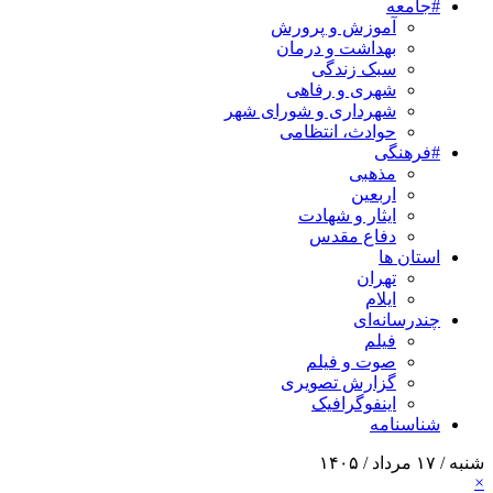
#جامعه
آموزش و پرورش
بهداشت و درمان
سبک زندگی
شهری و رفاهی
شهرداری و شورای شهر
حوادث، انتظامی
#فرهنگی
مذهبی
اربعین
ایثار و شهادت
دفاع مقدس
استان ها
تهران
ایلام
چندرسانه‌ای
فیلم
صوت و فیلم
گزارش تصویری
اینفوگرافیک
شناسنامه
شنبه / ۱۷ مرداد / ۱۴۰۵
×