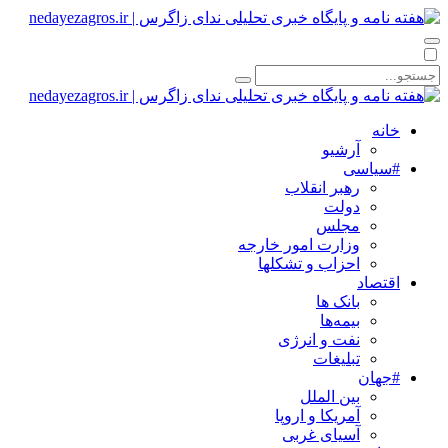
خانه
آرشیو
#سیاسی
رهبر انقلاب
دولت
مجلس
وزارت امور خارجه
احزاب و تشکلها
اقتصاد
بانک ها
بیمه‌ها
نفت و انرژی
تبلیغات
#جهان
بین الملل
آمریکا و اروپا
آسیای غربی