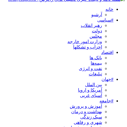
خانه
آرشیو
#سیاسی
رهبر انقلاب
دولت
مجلس
وزارت امور خارجه
احزاب و تشکلها
اقتصاد
بانک ها
بیمه‌ها
نفت و انرژی
تبلیغات
#جهان
بین الملل
آمریکا و اروپا
آسیای غربی
#جامعه
آموزش و پرورش
بهداشت و درمان
سبک زندگی
شهری و رفاهی