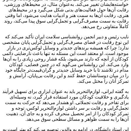
خواسته‌هایشان تغییر می‌کند. به‌عنوان مثال، در محیط‌های ورزشی،
رقابت آن‌ها حول فعالیت‌های بدنی شکل می‌گیرد و در محیط‌های
هنری، رقابت آن‌ها به سمت هنر و ادبیات هدایت می‌شود، اما وقتی
رقابت به سمت مصرف‌گرایی و تجمل‌گرایی سوق پیدا می‌کند، روند
کاملاً متفاوتی رخ می‌دهد.
نایب رئیس و دبیر انجمن روانشناسی سلامت ایران تأکید می‌کند که
این نوع رقابت در فضای مصرف‌گرایی و تجمل‌گرایی پایان مشخصی
ندارد؛ چرا که همیشه برندهای جدیدتر و وسایل لوکس‌تری در بازار
موجود است. او معتقد است این مسئله نه تنها باعث نارضایتی دائمی
کودکان از آنچه که دارند می‌شود، بلکه فشار روحی زیادی را به آن‌ها
وارد می‌کند. این روانشناس می‌گوید که در چنین فضایی، کودکان
مدام در تلاشند تا با خرید وسایل جدیدتر و گران‌قیمت‌تر جایگاه خود
را در میان دوستانشان حفظ کنند و این رقابت بی‌پایان، آرامش و
تمرکز آنان را مختل می‌کند.
به گفته ایرانی، لوازم‌التحریر باید به عنوان ابزاری برای تسهیل فرآیند
یادگیری و خلاقیت کودکان مورد استفاده قرار گیرد، نه وسیله‌ای
برای تفاخر و رقابت تجملاتی. او هشدار می‌دهد که حرکت به سمت
تجمل‌گرایی و رقابت بر سر داشتن لوازم‌التحریر لوکس، توجه و
تمرکز کودکان را از امر تحصیل منحرف کرده و به جای آن، ذهنیت
آن‌ها را به سمت ظواهر و مسائل سطحی سوق می‌دهد.
این استاد دانشگاه، در ادامه به والدین توصیه می‌کند که بهتر است به