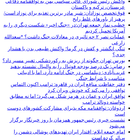
واکنش رئیس شورای عالی سیاسی یمن به توافقنامه دفاعی
عربستان، ترکیه و پاکستان
فوق‌تخصص نوزادان: شیر مادر برترین تغذیه برای نوزاد است/
پرهیز از باورهای غلط رایج
خطیب نماز جمعه تهران:در «جنگ اخیر» شکست دیگری را به
آمریکا تحمیل کردیم
عملیات نصر ۲ چه تاثیری در معادلات جنگ داشت؟ *سعدالله
زارعی
تنگی انگشتر و کفش در گرما؛ واکنش طبیعی بدن یا هشدار
جدی؟
بورس تهران چگونه از ریزش به رکوردشکنی تغییر مسیر داد؟
رضایی: یک درصد بودجه فوتبال را به والیبال نشسته بدهید
غریب‌آبادی: دیپلماسی در جنگ ادامه دارد، اما با ادبیاتی
متناسب با شرایط جنگی
دفتر حفاظت منافع ایران در قاهره: ترامپ اکنون التماس
توافقی را می‌کند که خودش ویران کرد
توافق ایران و عمان در هرمز شکل می‌گیرد؛ اما نه مطابق
خواسته دونالد ترامپ
اردوغان: توافقنامه مکه پذیرای مشارکت کشورهای دوست
است
نشست خبری رئیس‌جمهور همزمان با روز خبرنگار برگزار
می‌شود
امام جمعه ایلام: اقتدار ایران تهدیدهای پوشالی دشمن را
بی‌اثر کرده است