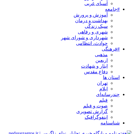
آسیای غربی
#جامعه
آموزش و پرورش
بهداشت و درمان
سبک زندگی
شهری و رفاهی
شهرداری و شورای شهر
حوادث، انتظامی
#فرهنگی
مذهبی
اربعین
ایثار و شهادت
دفاع مقدس
استان ها
تهران
ایلام
چندرسانه‌ای
فیلم
صوت و فیلم
گزارش تصویری
اینفوگرافیک
شناسنامه