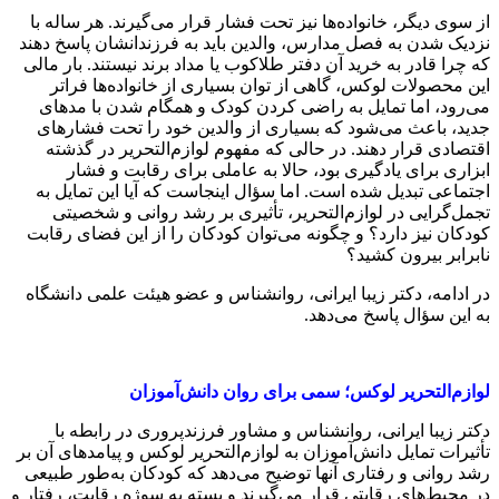
از سوی دیگر، خانواده‌ها نیز تحت فشار قرار می‌گیرند. هر ساله با
نزدیک شدن به فصل مدارس، والدین باید به فرزندانشان پاسخ دهند
که چرا قادر به خرید آن دفتر طلاکوب یا مداد برند نیستند. بار مالی
این محصولات لوکس، گاهی از توان بسیاری از خانواده‌ها فراتر
می‌رود، اما تمایل به راضی کردن کودک و همگام شدن با مدهای
جدید، باعث می‌شود که بسیاری از والدین خود را تحت فشارهای
اقتصادی قرار دهند. در حالی که مفهوم لوازم‌التحریر در گذشته
ابزاری برای یادگیری بود، حالا به عاملی برای رقابت و فشار
اجتماعی تبدیل شده است. اما سؤال اینجاست که آیا این تمایل به
تجمل‌گرایی در لوازم‌التحریر، تأثیری بر رشد روانی و شخصیتی
کودکان نیز دارد؟ و چگونه می‌توان کودکان را از این فضای رقابت
نابرابر بیرون کشید؟
در ادامه، دکتر زیبا ایرانی، روانشناس و عضو هیئت علمی دانشگاه
به این سؤال پاسخ می‌دهد.
لوازم‌التحریر لوکس؛ سمی برای روان دانش‌آموزان
دکتر زیبا ایرانی، روانشناس و مشاور فرزندپروری در رابطه با
تأثیرات تمایل دانش‌آموزان به لوازم‌التحریر لوکس و پیامدهای آن بر
رشد روانی و رفتاری آنها توضیح می‌دهد که کودکان به‌طور طبیعی
در محیط‌های رقابتی قرار می‌گیرند و بسته به سوژه رقابت، رفتار و