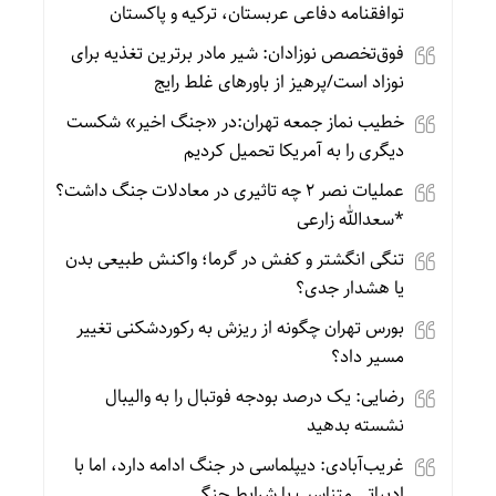
توافقنامه دفاعی عربستان، ترکیه و پاکستان
فوق‌تخصص نوزادان: شیر مادر برترین تغذیه برای
نوزاد است/پرهیز از باورهای غلط رایج
خطیب نماز جمعه تهران:در «جنگ اخیر» شکست
دیگری را به آمریکا تحمیل کردیم
عملیات نصر ۲ چه تاثیری در معادلات جنگ داشت؟
*سعدالله زارعی
تنگی انگشتر و کفش در گرما؛ واکنش طبیعی بدن
یا هشدار جدی؟
بورس تهران چگونه از ریزش به رکوردشکنی تغییر
مسیر داد؟
رضایی: یک درصد بودجه فوتبال را به والیبال
نشسته بدهید
غریب‌آبادی: دیپلماسی در جنگ ادامه دارد، اما با
ادبیاتی متناسب با شرایط جنگی