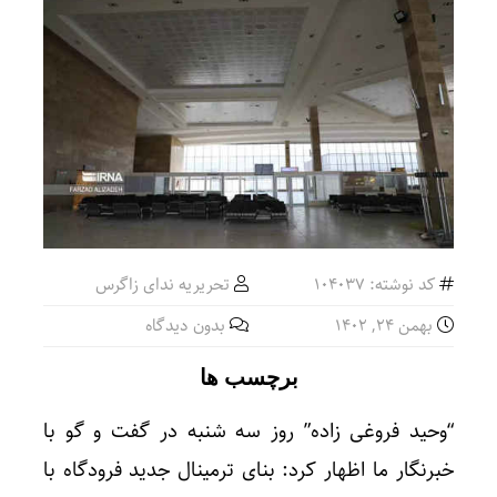
کد نوشته: 104037
تحریریه ندای زاگرس
بهمن ۲۴, ۱۴۰۲
بدون دیدگاه
برچسب ها
“وحید فروغی زاده” روز سه شنبه در گفت و گو با
خبرنگار ما اظهار کرد: بنای ترمینال جدید فرودگاه با