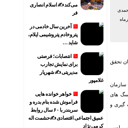
می‌کند ✍️ اسلام انصاری
احمدی
فر
رماه
آخرین سال خادمی در
پتروخادم پتروشیمی ایلام،
شاید …
انتصابات؛ فرصتی
ان تحقق
برای نمایش تجارب
مدیریتی ✍ شهریار
غلامپور
 سازمان
خواهر خوانده هایی
 سگ های
فراموش شده بنام بدره و
ز لکه گیری و
سربندر با ۶۰ سال روابط
عمیق اجتماعی اقتصادی ✍حشمت اله
کرمی نژاد
ی، لمپی