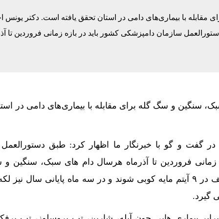
له زارعی
ای مقابله با بیماری‌های دامی در استان تحقق یافته است. دکتر یونس 
ستورالعمل سازمان دامپزشکی کشور باید در بازه زمانی فروردین تا آذ
ر و کفش در گرما؛ واکنش طبیعی بدن یا هشدار جدی؟
 چگونه از ریزش به رکوردشکنی تغییر مسیر داد؟
رصد بودجه فوتبال را به والیبال نشسته بدهید
 سبک، سنگین و سگ گله برای مقابله با بیماری‌های دامی در است
در گفت و گو با خبرنگار ما اظهار کرد: طبق دستورالعمل
 زمانی فروردین تا آذرماه هرسال دام های سبک، سنگین و
گله در برابر بیماری های مختلف در ۹ آیتم مایه کوبی شوند و در سه ماه پایانی سال نی
 گیرد.
برابر بیماری هایی چون آبله، شاربن، تب بروسلوز، تب برفک