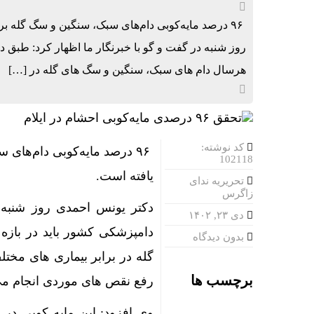
عملیات نصر ۲ چه تاثیری در معادلات جنگ داشت؟ *سعدال
۹۶ درصد مایه‌کوبی دام‌های سبک، سنگین و سگ گله بر
روز شنبه در گفت و گو با خبرنگار ما اظهار کرد: طبق د
تنگی انگشت
هرسال دام های سبک، سنگین و سگ های گله در […]
بورس تهران
رضایی: یک د
کد نوشته:
۹۶ درصد مایه‌کوبی دام‌های
102118
یافته است.
تحریریه ندای
زاگرس
دکتر یونس احمدی روز شنبه 
دی ۲۳, ۱۴۰۲
دامپزشکی کشور باید در بازه
بدون دیدگاه
برچسب ها
رفع نقص های موردی انجام می
وی افزود: این مایه کوبی در 