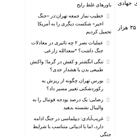
 جهادی
باورهای غلط رایج
خطیب نماز جمعه تهران:در «جنگ
اخیر» شکست دیگری را به آمریکا
به گزارش ایرنا، استان ایلام به طور میانگین دارای یک میلیون و ۸۰۰ هزار راس دام سبک و ۳۵ هزار
تحمیل کردیم
عملیات نصر ۲ چه تاثیری در معادلات
جنگ داشت؟ *سعدالله زارعی
تنگی انگشتر و کفش در گرما؛ واکنش
طبیعی بدن یا هشدار جدی؟
بورس تهران چگونه از ریزش به
رکوردشکنی تغییر مسیر داد؟
رضایی: یک درصد بودجه فوتبال را به
والیبال نشسته بدهید
غریب‌آبادی: دیپلماسی در جنگ ادامه
دارد، اما با ادبیاتی متناسب با شرایط
جنگی