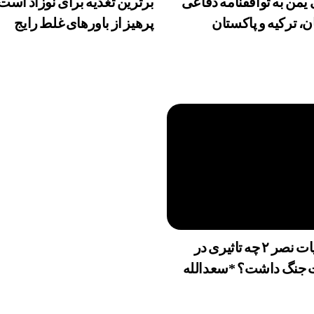
من به توافقنامه دفاعی
برترین تغذیه برای نوزاد است
، ترکیه و پاکستان
پرهیز از باورهای غلط رایج
عملیات نصر ۲ چه تاثیری در
ت جنگ داشت؟ *سعدالله