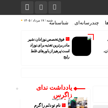
شنبه / ۱۷ مرداد / ۱۴۰۵
ا
چندرسانه‌ای
شناسنامه
فوق‌تخصص نوزادان: شیر
مادر برترین تغذیه برای نوزاد
ن،
است/پرهیز از باورهای غلط
رایج
یادداشت ندای
یه و پاکستان
زاگرس
ورهای غلط رایج
#دلنوشته
نام تو دلم را گرم
ل کردیم