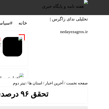
خانه
#سیاس
آ
ق
افزایش بها
صفحه نخست
/
آخرین اخبار
/
استان ها
/
تیتر دوم
واکنش رئیس
تحقق ۹۶ درصدی مایه‌کوبی احشام در ایلام
فوق‌تخصص نو
خطیب نماز 