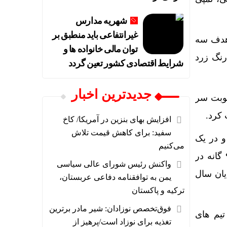
شهریه مدارس
غیرانتفاعی باید منطبق بر
 هدف سه
توان مالی خانواده ها و
 عالی و ۱۰۰ درصد تحقق، رنگ زرد
شرایط اقتصادی کشور تعین گردد
جديدترين اخبار
ماهه فروردین تا آذرماه پنج میلیون و ۶۴۰ هزار نوبت سر
کرد.
افزایش بهای بنزین در آمریکا/ کاخ
سفید: برای کاهش قیمت تلاش
حقق و رنگ سبز و در یک
می‌کنیم
مورد نیز ۸۴ درصد تحقق و رنگ زرد را کسب کرد که در مجموع میزان تحقق آیتم های ۹ گانه در
واکنش رئیس شورای عالی سیاسی
ایان سال
یمن به توافقنامه دفاعی عربستان،
ترکیه و پاکستان
فوق‌تخصص نوزادان: شیر مادر برترین
تیم های
تغذیه برای نوزاد است/پرهیز از