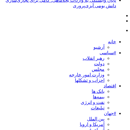
پایان وابستگی به واردات بچه‌ماهی؛ گامی برای تجاری‌سازی
دانش بومی آبزی‌پروری
خانه
آرشیو
#سیاسی
رهبر انقلاب
دولت
مجلس
وزارت امور خارجه
احزاب و تشکلها
اقتصاد
بانک ها
بیمه‌ها
نفت و انرژی
تبلیغات
#جهان
بین الملل
آمریکا و اروپا
آسیای غربی