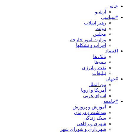
خانه
آرشیو
#سیاسی
رهبر انقلاب
دولت
مجلس
وزارت امور خارجه
احزاب و تشکلها
اقتصاد
بانک ها
بیمه‌ها
نفت و انرژی
تبلیغات
#جهان
بین الملل
آمریکا و اروپا
آسیای غربی
#جامعه
آموزش و پرورش
بهداشت و درمان
سبک زندگی
شهری و رفاهی
شهرداری و شورای شهر