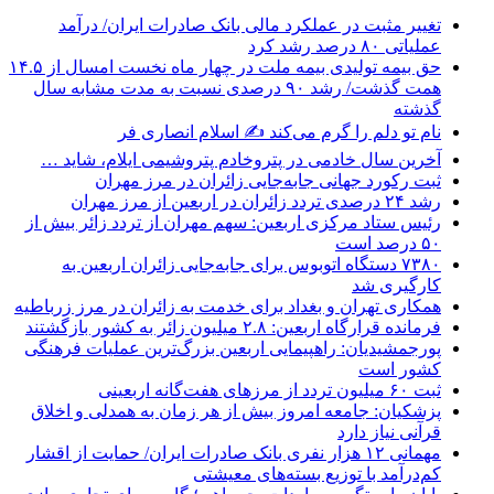
تغییر مثبت در عملکرد مالی بانک صادرات ایران/ درآمد
عملیاتی ۸۰ درصد رشد کرد
حق بیمه تولیدی بیمه ملت در چهار ماه نخست امسال از ۱۴.۵
همت گذشت/ رشد ۹۰ درصدی نسبت به مدت مشابه سال
گذشته
نام تو دلم را گرم می‌کند ✍️ اسلام انصاری فر
آخرین سال خادمی در پتروخادم پتروشیمی ایلام، شاید …
ثبت رکورد جهانی جابه‌جایی زائران در مرز مهران
رشد ۲۴ درصدی تردد زائران در اربعین از مرز مهران
رئیس ستاد مرکزی اربعین: سهم مهران از تردد زائر بیش از
۵۰ درصد است
۷۳۸۰ دستگاه اتوبوس برای جابه‌جایی زائران اربعین به‌
کارگیری شد
همکاری تهران و بغداد برای خدمت به زائران در مرز زرباطیه
فرمانده قرارگاه اربعین: ۲.۸ میلیون زائر به کشور بازگشتند
پورجمشیدیان: راهپیمایی اربعین بزرگ‌ترین عملیات فرهنگی
کشور است
ثبت ۶۰ میلیون تردد از مرزهای هفت‌گانه اربعینی
پزشکیان: جامعه امروز بیش از هر زمان به همدلی و اخلاق
قرآنی نیاز دارد
مهمانی ۱۲ هزار نفری بانک صادرات ایران/ حمایت از اقشار
کم‌درآمد با توزیع بسته‌های معیشتی