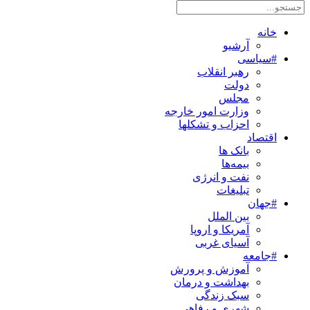
خانه
آرشیو
#سیاسی
رهبر انقلاب
دولت
مجلس
وزارت امور خارجه
احزاب و تشکلها
اقتصاد
بانک ها
بیمه‌ها
نفت و انرژی
تبلیغات
#جهان
بین الملل
آمریکا و اروپا
آسیای غربی
#جامعه
آموزش و پرورش
بهداشت و درمان
سبک زندگی
شهری و رفاهی