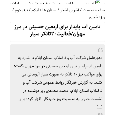
آخرین سال خادمی در پتروخادم پتروشیمی ایلام، شاید
صفحه نخست
/
آخرین اخبار
/
استان ها
/
ایلام
/
تیتر دوم
/
ثبت رکورد جهانی جابه‌جایی زائران در مرز مهران
ویژه خبری
رشد ۲۴ درصدی تردد زائران در اربعین از مرز مهران
تامین آب پایدار برای اربعین حسینی در مرز
مهران/فعالیت۲۰تانکر سیار
رئیس ستاد مرکزی اربعین: سهم مهران از تردد زائر بیش از ۵۰ درص
۷۳۸۰ دستگاه اتوبوس برای جابه‌جایی زائران اربعین به‌ کارگیری شد
همکاری تهران و بغداد برای خدمت به زائران در مرز زرب
مدیرعامل شرکت آب و فاضلاب استان ایلام با اشاره به
فرمانده قرارگاه اربعین: ۲.۸ میلیون زائر به کشور بازگشتند
تامین آب پایدار برای اربعین حسینی در مرز مهران،گفت:
برای مواکب نیز ۲۰ تانکر به صورت سیار آبرسانی می
پورجمشیدیان: راهپیمایی اربعین بزرگ‌ترین عملیات 
کنند. به گزارش خبرنگار روابط عمومی شرکت آب و
فاضلاب استان ایلام، محمد محمدی روز دوشنبه در
نشست خبری به مناسبت روز خبرنگار اظهار کرد: برای
[…]